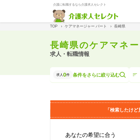
介護に転職するなら介護求人セレクト
TOP
›
ケアマネージャー パート
›
長崎県
長崎県のケアマネー
求人・転職情報
0
条件をさらに絞り込む
求人
件
「検索したけど
あなたの希望に合う