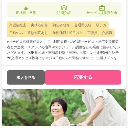
正社員・常勤
訪問介護
サービス提供責任者
介護福祉士
実務者研修
初任者研修
交通費支給
駅チカ
日勤のみ
研修制度あり
年間休日110日以上
正職員
介護職
●サービス提供責任者として、利用者様への介護サービス・居宅支援事業
者との連携・スタッフの指導やスケジュール調整などの業務に従事してい
ただきます。 ●JR阪和線・南海高野線「三国ケ丘駅」より徒歩5分と駅チ
カ!交通アクセス抜群です☆彡 ●日勤のみの勤務ですので、生活リズムを整
えやすく、規則正しい生活が送れます♪ご家庭との両立も可能◎ ●定年は無
し!元気なうちは年齢を気にせず働きたいという方にもピッタリの求人です
よ★
応募する
求人を見る