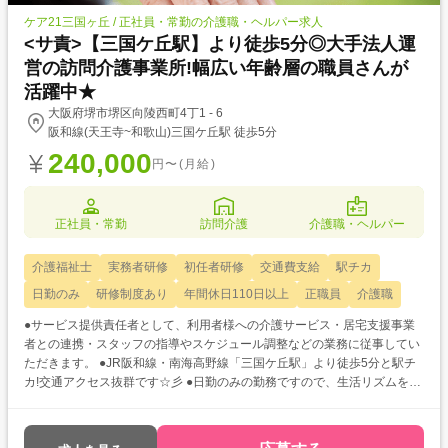
ケア21三国ヶ丘 / 正社員・常勤の介護職・ヘルパー求人
<サ責>【三国ケ丘駅】より徒歩5分◎大手法人運
営の訪問介護事業所!幅広い年齢層の職員さんが
活躍中★
大阪府堺市堺区向陵西町4丁1 - 6
阪和線(天王寺~和歌山)三国ケ丘駅 徒歩5分
240,000
円〜(月給)
正社員・常勤
訪問介護
介護職・ヘルパー
介護福祉士
実務者研修
初任者研修
交通費支給
駅チカ
日勤のみ
研修制度あり
年間休日110日以上
正職員
介護職
●サービス提供責任者として、利用者様への介護サービス・居宅支援事業
者との連携・スタッフの指導やスケジュール調整などの業務に従事してい
ただきます。 ●JR阪和線・南海高野線「三国ケ丘駅」より徒歩5分と駅チ
カ!交通アクセス抜群です☆彡 ●日勤のみの勤務ですので、生活リズムを整
えやすく、規則正しい生活が送れます♪ご家庭との両立も可能◎ ●定年は無
し!元気なうちは年齢を気にせず働きたいという方にもピッタリの求人です
よ★