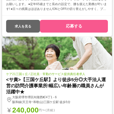
お願いします。 ●定年65歳までと長めの設定で、腰を据えた勤務が叶いま
す! ●日々の残業はほぼありません!ONとOFFの切り替えがしやすく、プラ
イベートも充実させられます♪
応募する
求人を見る
ケア21三国ヶ丘 / 正社員・常勤のサービス提供責任者求人
<サ責>【三国ケ丘駅】より徒歩5分◎大手法人運
営の訪問介護事業所!幅広い年齢層の職員さんが
活躍中★
大阪府堺市堺区向陵西町4丁1 - 6
阪和線(天王寺~和歌山)三国ケ丘駅 徒歩5分
240,000
円〜(月給)