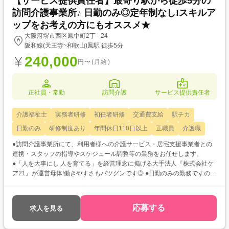
【サービス提供責任者】最寄り駅から徒歩5分の
訪問介護事業所♪ 日勤のみ◎定年制なし!スキルア
ップをお考えの方にもオススメ★
大阪府堺市西区鳳中町2丁 - 24
阪和線(天王寺~和歌山)鳳駅 徒歩5分
240,000
円〜(月給)
正社員・常勤
訪問介護
サービス提供責任者
介護福祉士
実務者研修
初任者研修
交通費支給
駅チカ
日勤のみ
研修制度あり
年間休日110日以上
正職員
介護職
●訪問介護事業所にて、利用者様への介護サービス・居宅支援事業者との
連携・スタッフの指導やスケジュール調整等の業務をお任せします。
●「人を大事にし 人を育てる」を経営理念に掲げる大手法人『株式会社ケ
ア21』が運営母体!働きやすさもバツグンです◎ ●日勤のみの勤務ですので
比較的身体への負担も少なく、ご家庭や子育てとの両立も取りやすいです
よ★
応募する
求人を見る