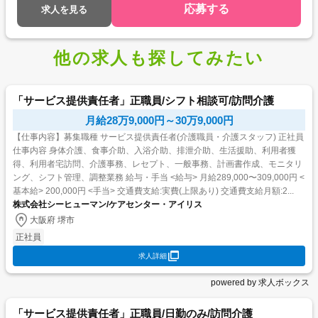
応募する
求人を見る
他の求人も探してみたい
「サービス提供責任者」正職員/シフト相談可/訪問介護
月給28万9,000円～30万9,000円
【仕事内容】募集職種 サービス提供責任者(介護職員・介護スタッフ) 正社員
仕事内容 身体介護、食事介助、入浴介助、排泄介助、生活援助、利用者獲
得、利用者宅訪問、介護事務、レセプト、一般事務、計画書作成、モニタリ
ング、シフト管理、調整業務 給与・手当 <給与> 月給289,000〜309,000円 <
基本給> 200,000円 <手当> 交通費支給:実費(上限あり) 交通費支給月額:2...
株式会社シーヒューマン/ケアセンター・アイリス
大阪府 堺市
正社員
求人詳細
powered by 求人ボックス
「サービス提供責任者」正職員/日勤のみ/訪問介護