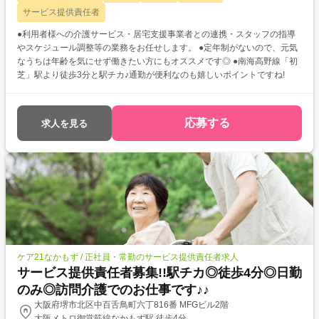
サービス提供責任者
●利用者様への介護サービス・居宅支援事業者との連携・スタッフの指導
やスケジュール調整等の業務をお任せします。 ●定年制がないので、元気
なうちは年齢を気にせず働きたい方にもオススメです◎ ●南海高野線「初
芝」駅より徒歩3分と駅チカ♪通勤が便利なのも嬉しいポイントですね!
応募する
求人を見る
ケア21なかもず / 正社員・常勤のサービス提供責任者求人
サービス提供責任者募集!!駅チカ◎徒歩4分◎日勤
のみ◎訪問介護でのお仕事です♪♪
大阪府堺市北区中百舌鳥町六丁816番 MFGビル2階
大阪メトロ御堂筋線なかもず駅 徒歩4分