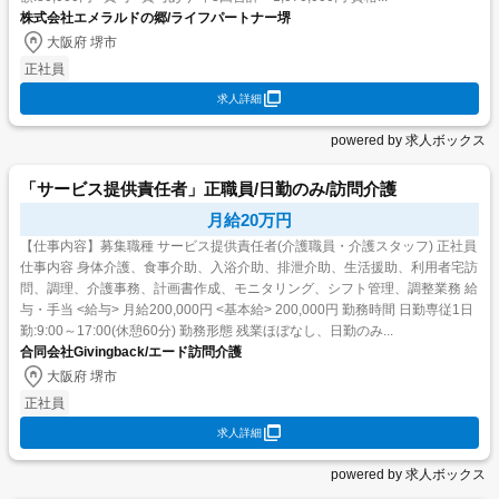
株式会社エメラルドの郷/ライフパートナー堺
大阪府 堺市
正社員
求人詳細
powered by 求人ボックス
「サービス提供責任者」正職員/日勤のみ/訪問介護
月給20万円
【仕事内容】募集職種 サービス提供責任者(介護職員・介護スタッフ) 正社員
仕事内容 身体介護、食事介助、入浴介助、排泄介助、生活援助、利用者宅訪
問、調理、介護事務、計画書作成、モニタリング、シフト管理、調整業務 給
与・手当 <給与> 月給200,000円 <基本給> 200,000円 勤務時間 日勤専従1日
勤:9:00～17:00(休憩60分) 勤務形態 残業ほぼなし、日勤のみ...
合同会社Givingback/エード訪問介護
大阪府 堺市
正社員
求人詳細
powered by 求人ボックス