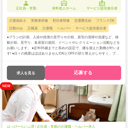
正社員・常勤
有料老人ホーム
サービス提供責任者
介護福祉士
実務者研修
初任者研修
交通費支給
ブランクOK
日勤のみ
正職員
介護職
ヘルパー
サービス提供責任者
●プランの計画、入浴や排泄の見守りや介助、居宅の清掃や洗濯など、移
動介助、見守り、各居室の巡回、イベントやレクリエーション活動などを
お願いします。 ●定年65歳までと長めの設定で、腰を据えた勤務が叶いま
す! ●日々の残業はほぼありません!ONとOFFの切り替えがしやすく、プラ
イベートも充実させられます♪
応募する
求人を見る
NEW
はっぴーらいふ堺 / 正社員・常勤の介護職・ヘルパー求人