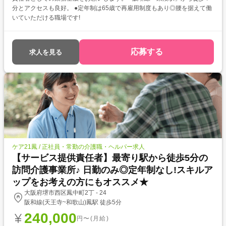
分とアクセスも良好。 ●定年制は65歳で再雇用制度もあり◎腰を据えて働
いていただける職場です!
応募する
求人を見る
ケア21鳳 / 正社員・常勤の介護職・ヘルパー求人
【サービス提供責任者】最寄り駅から徒歩5分の
訪問介護事業所♪ 日勤のみ◎定年制なし!スキルア
ップをお考えの方にもオススメ★
大阪府堺市西区鳳中町2丁 - 24
阪和線(天王寺~和歌山)鳳駅 徒歩5分
240,000
円〜(月給)