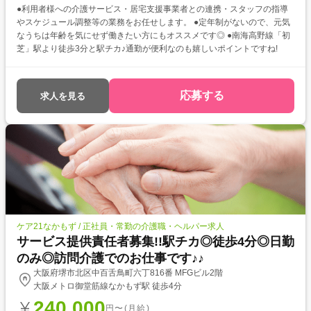
●利用者様への介護サービス・居宅支援事業者との連携・スタッフの指導
やスケジュール調整等の業務をお任せします。 ●定年制がないので、元気
なうちは年齢を気にせず働きたい方にもオススメです◎ ●南海高野線「初
芝」駅より徒歩3分と駅チカ♪通勤が便利なのも嬉しいポイントですね!
応募する
求人を見る
ケア21なかもず / 正社員・常勤の介護職・ヘルパー求人
サービス提供責任者募集!!駅チカ◎徒歩4分◎日勤
のみ◎訪問介護でのお仕事です♪♪
大阪府堺市北区中百舌鳥町六丁816番 MFGビル2階
大阪メトロ御堂筋線なかもず駅 徒歩4分
240,000
円〜(月給)