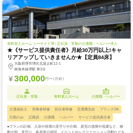
有料老人ホーム シーサイド堺 / 正社員・常勤の介護職・ヘルパー求人
★《サービス提供責任者》月給30万円以上!キャ
リアアップしていきませんか★【定員84床】
大阪府堺市堺区北波止町12-1
南海本線堺駅 車3分
300,000
円〜(月給)
正社員・常勤
有料老人ホーム
介護職・ヘルパー
介護福祉士
実務者研修
初任者研修
交通費支給
ブランクOK
日勤のみ
正職員
介護職
ヘルパー
サービス提供責任者
●プランの計画、入浴や排泄の見守りや介助、居宅の清掃や洗濯など、移
動介助、見守り、各居室の巡回、イベントやレクリエーション活動などを