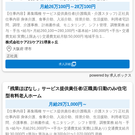
月給26万100円～28万100円
【仕事内容】募集職種 サービス提供責任者(介護職員・介護スタッフ) 正社員
仕事内容 身体介護、食事介助、入浴介助、排泄介助、生活援助、利用者宅訪
問、調理、介護事務、計画書作成、モニタリング、シフト管理、調整業務 給
与・手当 <給与> 月給260,100〜280,100円 <基本給> 180,000円 <手当> 交通
費支給:実費(上限あり) 交通費支給月額:50,000円 地域手当:1...
株式会社ケア21/ケア21堺泉ヶ丘
大阪府 堺市
正社員
求人詳細
powered by 求人ボックス
「残業ほぼなし」サービス提供責任者/正職員/日勤のみ/住宅
型有料老人ホーム
月給29万1,000円～
【仕事内容】募集職種 サービス提供責任者(介護職員・介護スタッフ) 正社員
仕事内容 身体介護、食事介助、入浴介助、排泄介助、生活援助、利用者宅訪
問、介護事務、計画書作成、モニタリング、シフト管理、調整業務 給与・手
当 <給与> 月給291,000円〜 <手当> 交通費支給:実費(上限あり) 交通費支給月
額:30,000円 <賞与> 賞与あり 年3回合計〜1,070,000円 資格...