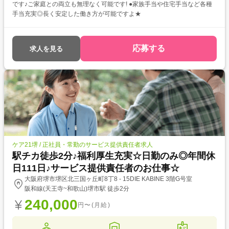
です♪ご家庭との両立も無理なく可能です! ●家族手当や住宅手当など各種
手当充実◎長く安定した働き方が可能ですよ★
応募する
求人を見る
ケア21堺 / 正社員・常勤のサービス提供責任者求人
駅チカ徒歩2分♪福利厚生充実☆日勤のみ◎年間休
日111日♪サービス提供責任者のお仕事☆
大阪府堺市堺区北三国ヶ丘町8丁8 - 15DIE KABINE 3階G号室
阪和線(天王寺~和歌山)堺市駅 徒歩2分
240,000
円〜(月給)