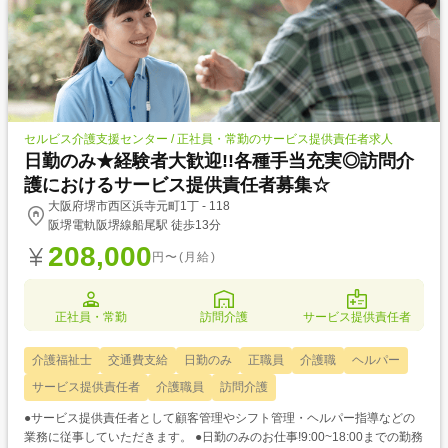
セルビス介護支援センター / 正社員・常勤のサービス提供責任者求人
日勤のみ★経験者大歓迎!!各種手当充実◎訪問介
護におけるサービス提供責任者募集☆
大阪府堺市西区浜寺元町1丁 - 118
阪堺電軌阪堺線船尾駅 徒歩13分
208,000
円〜(月給)
正社員・常勤
訪問介護
サービス提供責任者
介護福祉士
交通費支給
日勤のみ
正職員
介護職
ヘルパー
サービス提供責任者
介護職員
訪問介護
●サービス提供責任者として顧客管理やシフト管理・ヘルパー指導などの
業務に従事していただきます。 ●日勤のみのお仕事!9:00~18:00までの勤務