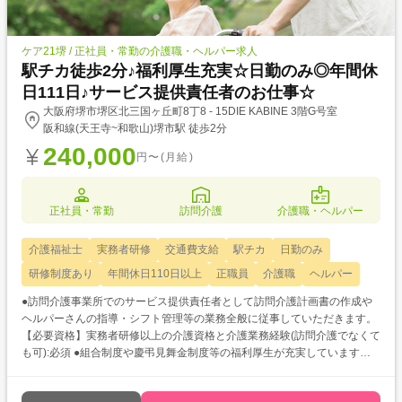
ケア21堺 / 正社員・常勤の介護職・ヘルパー求人
駅チカ徒歩2分♪福利厚生充実☆日勤のみ◎年間休
日111日♪サービス提供責任者のお仕事☆
大阪府堺市堺区北三国ヶ丘町8丁8 - 15DIE KABINE 3階G号室
阪和線(天王寺~和歌山)堺市駅 徒歩2分
240,000
円〜(月給)
正社員・常勤
訪問介護
介護職・ヘルパー
介護福祉士
実務者研修
交通費支給
駅チカ
日勤のみ
研修制度あり
年間休日110日以上
正職員
介護職
ヘルパー
●訪問介護事業所でのサービス提供責任者として訪問介護計画書の作成や
ヘルパーさんの指導・シフト管理等の業務全般に従事していただきます。
【必要資格】実務者研修以上の介護資格と介護業務経験(訪問介護でなくて
も可):必須 ●組合制度や慶弔見舞金制度等の福利厚生が充実していますの
で、安定して長く働いていただけます◎ ●資格取得支援制度もありますの
で、更なるスキルアップを目指していただけますよ!