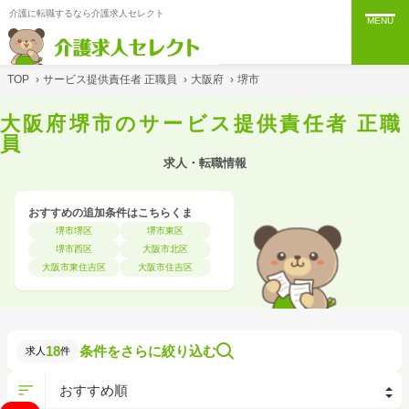
介護に転職するなら介護求人セレクト
MENU
TOP
›
サービス提供責任者 正職員
›
大阪府
›
堺市
大阪府堺市のサービス提供責任者 正職
員
求人・転職情報
おすすめの追加条件はこちらくま
堺市堺区
堺市東区
堺市西区
大阪市北区
大阪市東住吉区
大阪市住吉区
18
条件をさらに絞り込む
求人
件