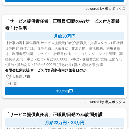
powered by 求人ボックス
「サービス提供責任者」正職員/日勤のみ/サービス付き高齢
者向け住宅
月給30万円
【仕事内容】募集職種 サービス提供責任者(介護職員・介護スタッフ) 正社員
仕事内容 身体介護、食事介助、入浴介助、排泄介助、生活援助、利用者獲
得、利用者宅訪問、レセプト、計画書作成、モニタリング、シフト管理、調
整業務 給与・手当 <給与> 月給300,000円 <手当> 交通費支給:実費(上限なし)
<賞与> 賞与あり <昇給> 5,000円 (月あたり) 資格 資格必須:介護...
有限会社栄友社/サービス付き高齢者向け住宅 ほのか
大阪府 堺市
正社員
求人詳細
powered by 求人ボックス
「サービス提供責任者」正職員/日勤のみ/訪問介護
月給22万円～28万円