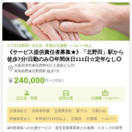
ケア21北野田 / 正社員・常勤の介護職・ヘルパー求人
《サービス提供責任者募集★》「北野田」駅から
徒歩7分!日勤のみ◎年間休日111日☆定年なし◎
大阪府堺市東区西野421-3 扇屋ビル1F
南海高野線北野田駅 徒歩7分
240,000
円〜(月給)
正社員・常勤
訪問介護
介護職・ヘルパー
介護福祉士
実務者研修
交通費支給
駅チカ
日勤のみ
研修制度あり
年間休日110日以上
正職員
介護職
ヘルパー
●利用者様への介護サービス・居宅支援事業者との連携・スタッフの指導