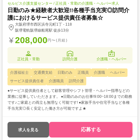
セルビス介護支援センター / 正社員・常勤の介護職・ヘルパー求人
日勤のみ★経験者大歓迎!!各種手当充実◎訪問介
護におけるサービス提供責任者募集☆
大阪府堺市西区浜寺元町1丁 - 118
阪堺電軌阪堺線船尾駅 徒歩13分
208,000
円〜(月給)
正社員・常勤
訪問介護
介護職・ヘルパー
介護福祉士
交通費支給
日勤のみ
正職員
介護職
ヘルパー
サービス提供責任者
介護職員
訪問介護
●サービス提供責任者として顧客管理やシフト管理・ヘルパー指導などの
業務に従事していただきます。 ●日勤のみのお仕事!9:00~18:00までの勤務
です♪ご家庭との両立も無理なく可能です! ●家族手当や住宅手当など各種
手当充実◎長く安定した働き方が可能ですよ★
応募する
求人を見る