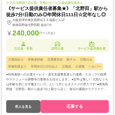
ケア21北野田 / 正社員・常勤のサービス提供責任者求人
《サービス提供責任者募集★》「北野田」駅から
徒歩7分!日勤のみ◎年間休日111日☆定年なし◎
大阪府堺市東区西野421-3 扇屋ビル1F
南海高野線北野田駅 徒歩7分
240,000
円〜(月給)
正社員・常勤
訪問介護
サービス提供責任者
介護福祉士
実務者研修
交通費支給
駅チカ
日勤のみ
研修制度あり
年間休日110日以上
正職員
介護職
ヘルパー
●利用者様への介護サービス・居宅支援事業者との連携・スタッフの指導
やスケジュール調整等の業務をお任せします。 ●定年は無し!「元気なうち
は年齢を気にせず働きたい◎」という方にもオススメの求人です! ●南海高
野線「北野田」駅から徒歩7分と駅から近く、毎日の通勤がラクラクです
◎
応募する
求人を見る