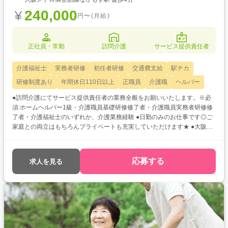
240,000
円〜(月給)
正社員・常勤
訪問介護
サービス提供責任者
介護福祉士
実務者研修
初任者研修
交通費支給
駅チカ
研修制度あり
年間休日110日以上
正職員
介護職
ヘルパー
●訪問介護にてサービス提供責任者の業務全般をお願いいたします。※必
須:ホームヘルパー1級・介護職員基礎研修修了者・介護職員実務者研修修
了者・介護福祉士のいずれか、介護業務経験 ●日勤のみのお仕事です◎ご
家庭との両立はもちろんプライベートも充実していただけます★ ●大阪メ
トロ「なかもず」・南海線「中百舌鳥」駅からそれぞれ徒歩4分と駅チカ
で通勤が便利です♪
応募する
求人を見る