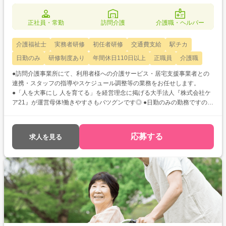
正社員・常勤
訪問介護
介護職・ヘルパー
介護福祉士
実務者研修
初任者研修
交通費支給
駅チカ
日勤のみ
研修制度あり
年間休日110日以上
正職員
介護職
●訪問介護事業所にて、利用者様への介護サービス・居宅支援事業者との
連携・スタッフの指導やスケジュール調整等の業務をお任せします。
●「人を大事にし 人を育てる」を経営理念に掲げる大手法人『株式会社ケ
ア21』が運営母体!働きやすさもバツグンです◎ ●日勤のみの勤務ですので
比較的身体への負担も少なく、ご家庭や子育てとの両立も取りやすいです
よ★
応募する
求人を見る