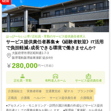
NEW
はっぴーらいふ堺 / 正社員・常勤のサービス提供責任者求人
サービス提供責任者募集★《経験者歓迎》IT活用
で負担軽減♪成長できる環境で働きませんか?
大阪府堺市堺区昭和通1-7-3
阪堺電軌阪堺線東湊駅 徒歩4分
280,000
円〜(月給)
正社員・常勤
有料老人ホーム
サービス提供責任者
介護福祉士
実務者研修
交通費支給
駅チカ
ブランクOK
正職員
介護職
ヘルパー
サービス提供責任者
介護職員
●アセスメント・モニタリング・訪問介護計画書の作成などサービス提供
責任者としての業務全般をお願いします。 ●阪堺線「東湊駅」から徒歩4