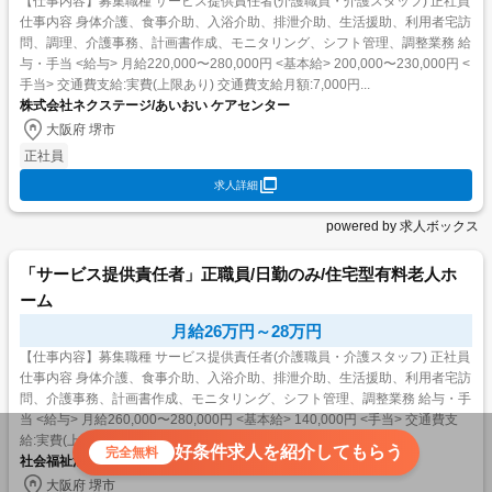
【仕事内容】募集職種 サービス提供責任者(介護職員・介護スタッフ) 正社員
仕事内容 身体介護、食事介助、入浴介助、排泄介助、生活援助、利用者宅訪
問、調理、介護事務、計画書作成、モニタリング、シフト管理、調整業務 給
与・手当 <給与> 月給220,000〜280,000円 <基本給> 200,000〜230,000円 <
手当> 交通費支給:実費(上限あり) 交通費支給月額:7,000円...
株式会社ネクステージ/あいおい ケアセンター
大阪府 堺市
正社員
求人詳細
powered by 求人ボックス
「サービス提供責任者」正職員/日勤のみ/住宅型有料老人ホ
ーム
月給26万円～28万円
【仕事内容】募集職種 サービス提供責任者(介護職員・介護スタッフ) 正社員
仕事内容 身体介護、食事介助、入浴介助、排泄介助、生活援助、利用者宅訪
問、介護事務、計画書作成、モニタリング、シフト管理、調整業務 給与・手
当 <給与> 月給260,000〜280,000円 <基本給> 140,000円 <手当> 交通費支
給:実費(上限あり) 交通費支給月額:25,000円 業務手当:30,0...
好条件求人を紹介してもらう
完全無料
社会福祉法人幸雪会/住宅型有料老人ホーム 咲陶里
大阪府 堺市