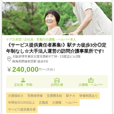
ケア21初芝 / 正社員・常勤の介護職・ヘルパー求人
《サービス提供責任者募集!》駅チカ徒歩3分◎定
年制なし☆大手法人運営の訪問介護事業所です!
大阪府堺市東区日置荘西町4丁36 - 13渡辺ビル2階
南海高野線初芝駅 徒歩3分
240,000
円〜(月給)
正社員・常勤
訪問介護
介護職・ヘルパー
介護福祉士
実務者研修
交通費支給
駅チカ
研修制度あり
年間休日110日以上
正職員
介護職
ヘルパー
サービス提供責任者