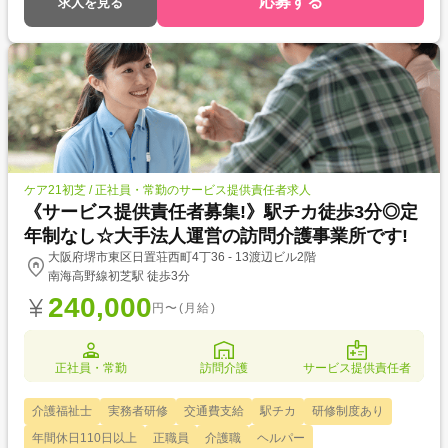
応募する
求人を見る
ケア21初芝 / 正社員・常勤のサービス提供責任者求人
《サービス提供責任者募集!》駅チカ徒歩3分◎定
年制なし☆大手法人運営の訪問介護事業所です!
大阪府堺市東区日置荘西町4丁36 - 13渡辺ビル2階
南海高野線初芝駅 徒歩3分
240,000
円〜(月給)
正社員・常勤
訪問介護
サービス提供責任者
介護福祉士
実務者研修
交通費支給
駅チカ
研修制度あり
年間休日110日以上
正職員
介護職
ヘルパー