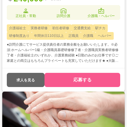
正社員・常勤
訪問介護
介護職・ヘルパー
介護福祉士
実務者研修
初任者研修
交通費支給
駅チカ
研修制度あり
年間休日110日以上
正職員
介護職
ヘルパー
●訪問介護にてサービス提供責任者の業務全般をお願いいたします。※必
須:ホームヘルパー1級・介護職員基礎研修修了者・介護職員実務者研修修
了者・介護福祉士のいずれか、介護業務経験 ●日勤のみのお仕事です◎ご
家庭との両立はもちろんプライベートも充実していただけます★ ●大阪メ
トロ「なかもず」・南海線「中百舌鳥」駅からそれぞれ徒歩4分と駅チカ
で通勤が便利です♪
応募する
求人を見る