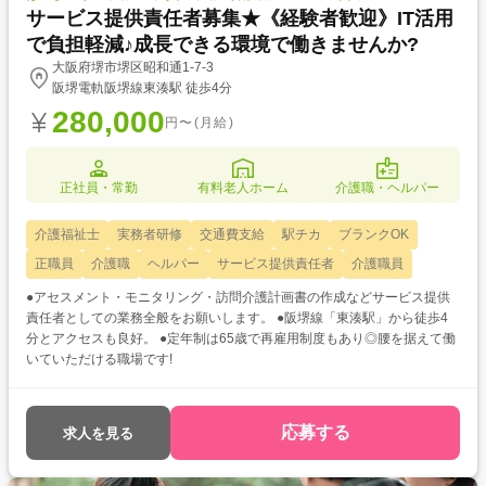
サービス提供責任者募集★《経験者歓迎》IT活用
で負担軽減♪成長できる環境で働きませんか?
大阪府堺市堺区昭和通1-7-3
阪堺電軌阪堺線東湊駅 徒歩4分
280,000
円〜(月給)
正社員・常勤
有料老人ホーム
介護職・ヘルパー
介護福祉士
実務者研修
交通費支給
駅チカ
ブランクOK
正職員
介護職
ヘルパー
サービス提供責任者
介護職員
●アセスメント・モニタリング・訪問介護計画書の作成などサービス提供
責任者としての業務全般をお願いします。 ●阪堺線「東湊駅」から徒歩4
分とアクセスも良好。 ●定年制は65歳で再雇用制度もあり◎腰を据えて働
いていただける職場です!
応募する
求人を見る