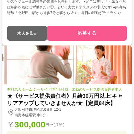
やスケジュール調整等の業務をお任せします。 ●定年は無し!「元気なうち
は年齢を気にせず働きたい◎」という方にもオススメの求人です! ●南海高
野線「北野田」駅から徒歩7分と駅から近く、毎日の通勤がラクラクです
◎
応募する
求人を見る
有料老人ホーム シーサイド堺 / 正社員・常勤のサービス提供責任者求人
★《サービス提供責任者》月給30万円以上!キャ
リアアップしていきませんか★【定員84床】
大阪府堺市堺区北波止町12-1
南海本線堺駅 車3分
300,000
円〜(月給)