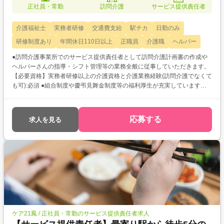
正社員・常勤
訪問介護
サービス提供責任者
介護福祉士
実務者研修
交通費支給
駅チカ
日勤のみ
研修制度あり
年間休日110日以上
正職員
介護職
ヘルパー
●訪問介護事業所でのサービス提供責任者として訪問介護計画書の作成や
ヘルパーさんの指導・シフト管理等の業務全般に従事していただきます。
【必要資格】実務者研修以上の介護資格と介護業務経験(訪問介護でなくて
も可):必須 ●組合制度や慶弔見舞金制度等の福利厚生が充実していますの
で、安定して長く働いていただけます◎ ●資格取得支援制度もありますの
で、更なるスキルアップを目指していただけますよ!
応募する
求人を見る
ケア21鳳 / 正社員・常勤のサービス提供責任者求人