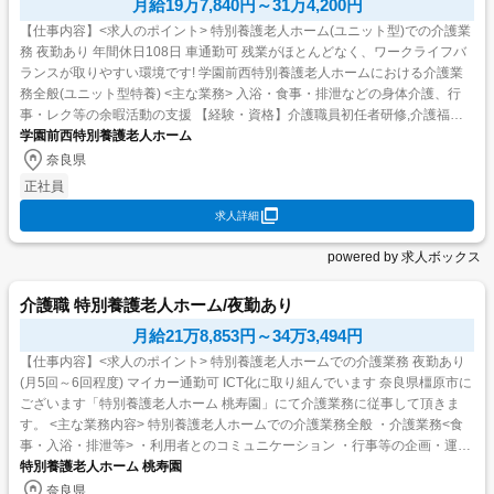
月給19万7,840円～31万4,200円
【仕事内容】<求人のポイント> 特別養護老人ホーム(ユニット型)での介護業
務 夜勤あり 年間休日108日 車通勤可 残業がほとんどなく、ワークライフバ
ランスが取りやすい環境です! 学園前西特別養護老人ホームにおける介護業
務全般(ユニット型特養) <主な業務> 入浴・食事・排泄などの身体介護、行
事・レク等の余暇活動の支援 【経験・資格】介護職員初任者研修,介護福祉
士実務者研修,ホーム...
学園前西特別養護老人ホーム
奈良県
正社員
求人詳細
powered by 求人ボックス
介護職 特別養護老人ホーム/夜勤あり
月給21万8,853円～34万3,494円
【仕事内容】<求人のポイント> 特別養護老人ホームでの介護業務 夜勤あり
(月5回～6回程度) マイカー通勤可 ICT化に取り組んでいます 奈良県橿原市に
ございます「特別養護老人ホーム 桃寿園」にて介護業務に従事して頂きま
す。 <主な業務内容> 特別養護老人ホームでの介護業務全般 ・介護業務<食
事・入浴・排泄等> ・利用者とのコミュニケーション ・行事等の企画・運営
・その他付随する業...
特別養護老人ホーム 桃寿園
奈良県