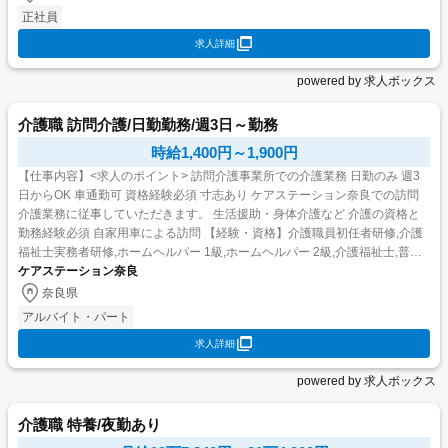
正社員
求人詳細
powered by 求人ボックス
介護職 訪問介護/日勤勤務/週3日～勤務
時給1,400円～1,900円
【仕事内容】<求人のポイント> 訪問介護事業所での介護業務 日勤のみ 週3
日からOK 車通勤可 資格経験必須 寸志あり ケアステーション奈良での訪問
介護業務に従事していただきます。 生活援助・身体介護など 介護の資格と
勤務経験必須 自家用車による訪問 【経験・資格】介護職員初任者研修,介護
福祉士実務者研修,ホームヘルパー 1級,ホームヘルパー 2級,介護福祉士,普通
自動車免許...
ケアステーション奈良
奈良県
アルバイト・パート
求人詳細
powered by 求人ボックス
介護職 特養/夜勤あり