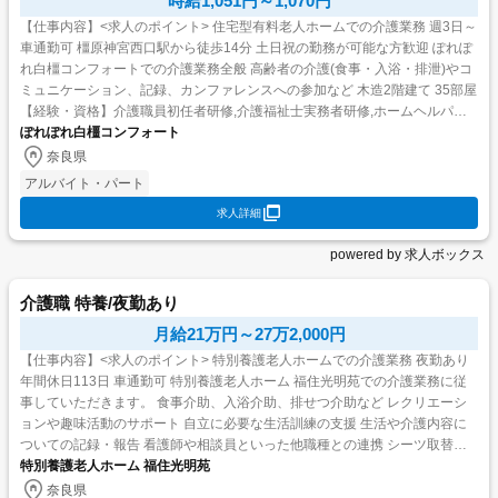
時給1,051円～1,070円
【仕事内容】<求人のポイント> 住宅型有料老人ホームでの介護業務 週3日～
車通勤可 橿原神宮西口駅から徒歩14分 土日祝の勤務が可能な方歓迎 ぽれぽ
れ白橿コンフォートでの介護業務全般 高齢者の介護(食事・入浴・排泄)やコ
ミュニケーション、記録、カンファレンスへの参加など 木造2階建て 35部屋
【経験・資格】介護職員初任者研修,介護福祉士実務者研修,ホームヘルパー 1
級,ホー...
ぽれぽれ白橿コンフォート
奈良県
アルバイト・パート
求人詳細
powered by 求人ボックス
介護職 特養/夜勤あり
月給21万円～27万2,000円
【仕事内容】<求人のポイント> 特別養護老人ホームでの介護業務 夜勤あり
年間休日113日 車通勤可 特別養護老人ホーム 福住光明苑での介護業務に従
事していただきます。 食事介助、入浴介助、排せつ介助など レクリエーシ
ョンや趣味活動のサポート 自立に必要な生活訓練の支援 生活や介護内容に
ついての記録・報告 看護師や相談員といった他職種との連携 シーツ取替
え、清掃などの環境整備 【経...
特別養護老人ホーム 福住光明苑
奈良県