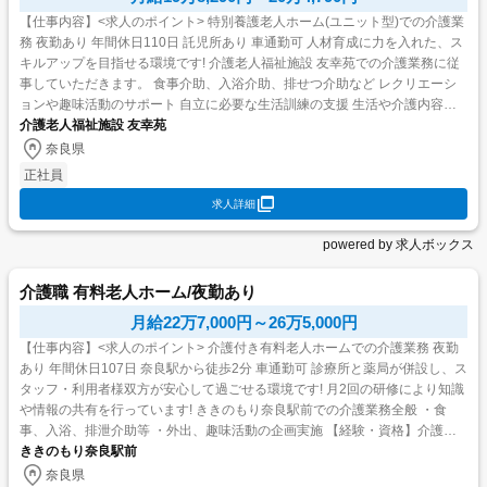
【仕事内容】<求人のポイント> 特別養護老人ホーム(ユニット型)での介護業
務 夜勤あり 年間休日110日 託児所あり 車通勤可 人材育成に力を入れた、ス
キルアップを目指せる環境です! 介護老人福祉施設 友幸苑での介護業務に従
事していただきます。 食事介助、入浴介助、排せつ介助など レクリエーシ
ョンや趣味活動のサポート 自立に必要な生活訓練の支援 生活や介護内容に
ついての記録・報告...
介護老人福祉施設 友幸苑
奈良県
正社員
求人詳細
powered by 求人ボックス
介護職 有料老人ホーム/夜勤あり
月給22万7,000円～26万5,000円
【仕事内容】<求人のポイント> 介護付き有料老人ホームでの介護業務 夜勤
あり 年間休日107日 奈良駅から徒歩2分 車通勤可 診療所と薬局が併設し、ス
タッフ・利用者様双方が安心して過ごせる環境です! 月2回の研修により知識
や情報の共有を行っています! ききのもり奈良駅前での介護業務全般 ・食
事、入浴、排泄介助等 ・外出、趣味活動の企画実施 【経験・資格】介護職
員初任者研修,介護...
ききのもり奈良駅前
奈良県