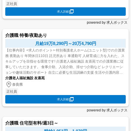
正社員
求人詳細
powered by 求人ボックス
介護職 特養/夜勤あり
月給19万8,290円～20万4,790円
【仕事内容】<求人のポイント> 特別養護老人ホーム(ユニット型)での介護業
務 夜勤あり 年間休日110日 託児所あり 車通勤可 人材育成に力を入れた、ス
キルアップを目指せる環境です! 介護老人福祉施設 友喜苑での介護業務に従
事していただきます。 食事介助、入浴介助、排せつ介助など レクリエーシ
ョンや趣味活動のサポート 自立に必要な生活訓練の支援 生活や介護内容に
ついての記録・報告...
介護老人福祉施設 友喜苑
奈良県
正社員
求人詳細
powered by 求人ボックス
介護職 住宅型有料/週3日～