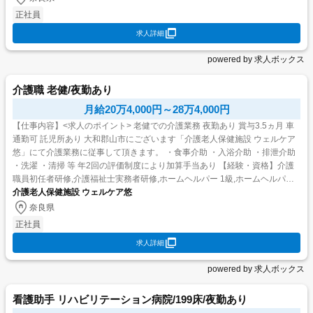
正社員
求人詳細
powered by 求人ボックス
介護職 老健/夜勤あり
月給20万4,000円～28万4,000円
【仕事内容】<求人のポイント> 老健での介護業務 夜勤あり 賞与3.5ヵ月 車
通勤可 託児所あり 大和郡山市にございます「介護老人保健施設 ウェルケア
悠」にて介護業務に従事して頂きます。 ・食事介助 ・入浴介助 ・排泄介助
・洗濯 ・清掃 等 年2回の評価制度により加算手当あり 【経験・資格】介護
職員初任者研修,介護福祉士実務者研修,ホームヘルパー 1級,ホームヘルパー
2級 ...
介護老人保健施設 ウェルケア悠
奈良県
正社員
求人詳細
powered by 求人ボックス
看護助手 リハビリテーション病院/199床/夜勤あり