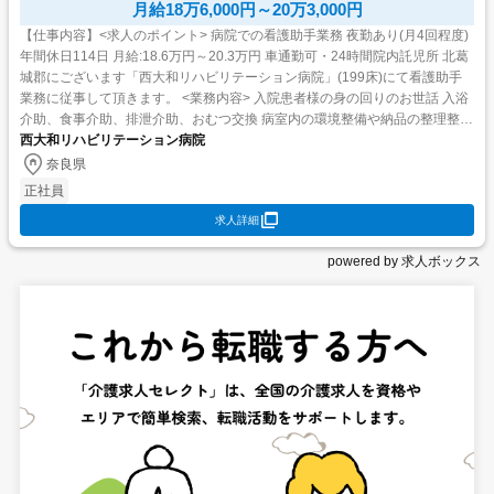
月給18万6,000円～20万3,000円
【仕事内容】<求人のポイント> 病院での看護助手業務 夜勤あり(月4回程度)
年間休日114日 月給:18.6万円～20.3万円 車通勤可・24時間院内託児所 北葛
城郡にございます「西大和リハビリテーション病院」(199床)にて看護助手
業務に従事して頂きます。 <業務内容> 入院患者様の身の回りのお世話 入浴
介助、食事介助、排泄介助、おむつ交換 病室内の環境整備や納品の整理整頓
院...
西大和リハビリテーション病院
奈良県
正社員
求人詳細
powered by 求人ボックス