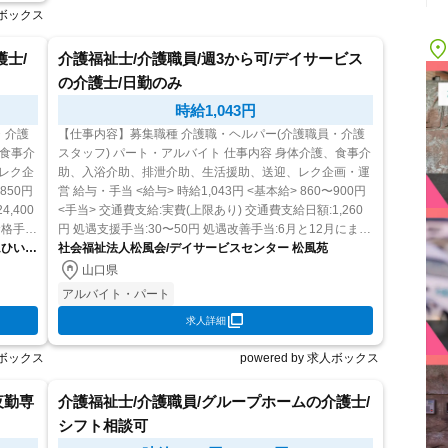
求人ボックス
護士/
介護福祉士/介護職員/週3から可/デイサービス
の介護士/日勤のみ
時給1,043円
・介護
【仕事内容】募集職種 介護職・ヘルパー(介護職員・介護
スタッフ) パート・アルバイト 仕事内容 身体介護、食事介
レク企
助、入浴介助、排泄介助、生活援助、送迎、レク企画・運
営 給与・手当 <給与> 時給1,043円 <基本給> 860〜900円
,400
<手当> 交通費支給:実費(上限あり) 交通費支給日額:1,260
資格手
円 処遇支援手当:30〜50円 処遇改善手当:6月と12月にまと
ムひいら
社会福祉法人松風会/デイサービスセンター 松風苑
めて支給 <賞与>...
山口県
アルバイト・パート
求人詳細
求人ボックス
powered by 求人ボックス
夜勤専
介護福祉士/介護職員/グループホームの介護士/
シフト相談可