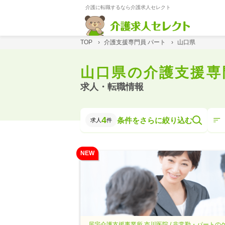
介護に転職するなら介護求人セレクト
TOP
›
介護支援専門員 パート
›
山口県
山口県の介護支援専
求人・転職情報
4
条件をさらに絞り込む
求人
件
NEW
居宅介護支援事業所 市川医院 / 非常勤・パートの