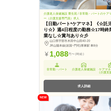
介護老人保健施設 豊生苑 / 非常勤・パートのケア
ー（介護支援専門員）求人
【日勤パート*ケアマネ】《☆託
り☆》週4日程度の勤務☆17時終
業なし☆賞与あり☆彡
山口県宇部市木田中山田40-20
JR山陽本線(岩国~門司)厚東駅 車8分
1,088
円〜(時給)
非常勤・パート
介護老人保健施設
ケアマネ
（介護支
求人詳細
NEW