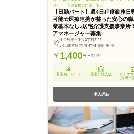
ジャー（介護支援専門員）求人
【日勤パート】週4日程度勤務日
可能☆医療連携が整った安心の職
業基本なし♪居宅介護支援事業所
アマネージャー募集!
山口県光市中央3丁目2-26
JR山陽本線(岩国~門司)光駅 車7分
1,400
円〜(時給)
非常勤・パート
居宅介護支援
ケアマネ
（介護支
求人詳細