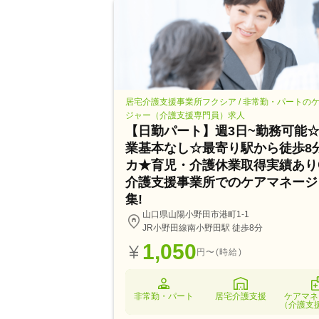
居宅介護支援事業所フクシア / 非常勤・パートの
ジャー（介護支援専門員）求人
【日勤パート】週3日~勤務可能
業基本なし☆最寄り駅から徒歩8分
カ★育児・介護休業取得実績あり
介護支援事業所でのケアマネージ
集!
山口県山陽小野田市港町1-1
JR小野田線南小野田駅 徒歩8分
1,050
円〜(時給)
非常勤・パート
居宅介護支援
ケアマネ
（介護支