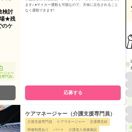
ます♪ ●マイカー通勤も可能なので、天候に左右されること
なく通勤できます!
数検討
場★残
でのケ
ージャー
援専門員）
応募する
ケアマネージャー（介護支援専門員）
介護支援専門員
ケアマネージャー
交通費支給
研修制度あり
パート
介護老人保健施設