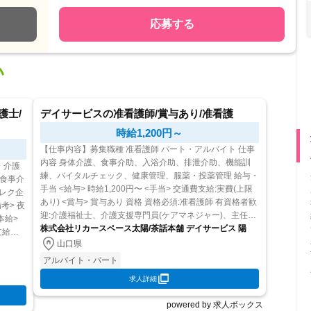
応募する
い
護士/
デイサービスの准看護師/賞与あり/准看護
時給1,200円～
【仕事内容】募集職種 准看護師 パート・アルバイト 仕事
内容 身体介護、食事介助、入浴介助、排泄介助、機能訓
・介護
練、バイタルチェック、健康管理、服薬・投薬管理 給与・
手当 <給与> 時給1,200円〜 <手当> 交通費支給:実費(上限
レク企
あり) <賞与> 賞与あり 資格 資格必須:准看護師 有資格者歓
迎:介護福祉士、介護支援専門員(ケアマネジャー)、主任介
護支援専門員、保健師、認知症ケア専...
株式会社リカースペース太陽/茶話本舗 デイサービス 陽
山口県
アルバイト・パート
求人詳細
powered by 求人ボックス