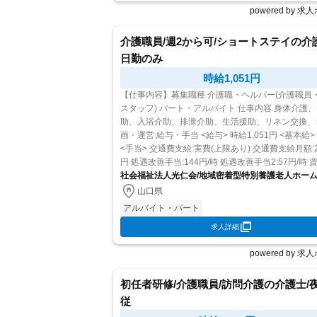
powered by 
介護職員/週2から可/ショートステイの介
日勤のみ
時給1,051円
【仕事内容】募集職種 介護職・ヘルパー(介護職員
スタッフ) パート・アルバイト 仕事内容 身体介護、食事介
助、入浴介助、排泄介助、生活援助、リネン交換、
画・運営 給与・手当 <給与> 時給1,051円 <基本給> 850円
<手当> 交通費支給:実費(上限あり) 交通費支給月額:24
円 処遇改善手当:144円/時 処遇改善手当2:57円/時 
当:介護福祉士:3...
社会福祉法人光仁会/地域密着型特別養護老人ホー
ぎ
山口県
アルバイト・パート
求人詳細
powered by 
初任者研修/介護職員/訪問介護の介護士/
従