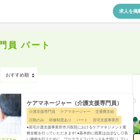
求人を掲
門員 パート
ケアマネージャー（介護支援専門員）
介護支援専門員
ケアマネージャー
交通費支給
日勤のみ
研修制度あり
パート
居宅支援事業所
●居宅介護支援事業所市川医院におけるケアマネジメント業
務全般を行っていただきます! ●基本的に残業はほぼなし◎良
い施術を行うために、ワークライフバランスを大切にしてい
ケアマネー