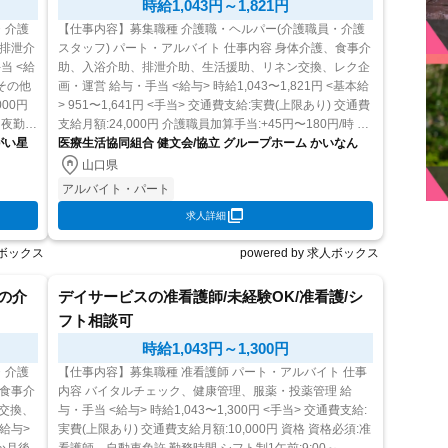
時給1,043円～1,821円
・介護
【仕事内容】募集職種 介護職・ヘルパー(介護職員・介護
スタッフ) パート・アルバイト 仕事内容 身体介護、食事介
助、入浴介助、排泄介助、生活援助、リネン交換、レク企
画・運営 給与・手当 <給与> 時給1,043〜1,821円 <基本給
> 951〜1,641円 <手当> 交通費支給:実費(上限あり) 交通費
支給月額:24,000円 介護職員加算手当:+45円〜180円/時 調
がい星
整手当:+0...
医療生活協同組合 健文会/協立 グループホーム かいなん
山口県
アルバイト・パート
求人詳細
求人ボックス
powered by 求人ボックス
護の介
デイサービスの准看護師/未経験OK/准看護/シ
フト相談可
時給1,043円～1,300円
・介護
【仕事内容】募集職種 准看護師 パート・アルバイト 仕事
内容 バイタルチェック、健康管理、服薬・投薬管理 給
交換、
与・手当 <給与> 時給1,043〜1,300円 <手当> 交通費支給:
実費(上限あり) 交通費支給月額:10,000円 資格 資格必須:准