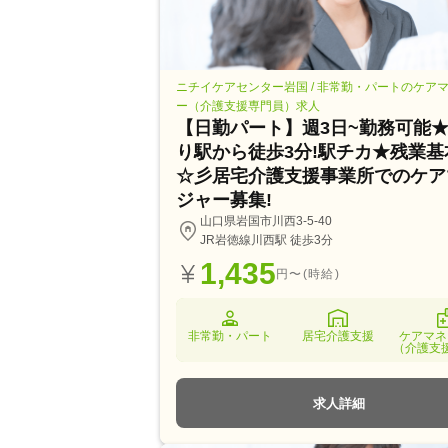
ニチイケアセンター岩国 / 非常勤・パートのケア
ー（介護支援専門員）求人
【日勤パート】週3日~勤務可能
り駅から徒歩3分!駅チカ★残業基
☆彡居宅介護支援事業所でのケア
ジャー募集!
山口県岩国市川西3-5-40
JR岩徳線川西駅 徒歩3分
1,435
円〜(時給)
非常勤・パート
居宅介護支援
ケアマネ
（介護支
求人詳細