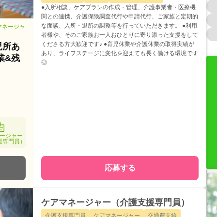
●入所相談、ケアプランの作成・管理、介護事業者・医療機
関との連携、介護保険調査代行や申請代行、ご家族と定期的
な面談、入所・退所の調整等を行っていただきます。 ●利用
マネージャ
者様や、そのご家族お一人おひとりに寄り添った支援をして
くださる方大歓迎です♪ ●育児休業や介護休業の取得実績が
児所あ
あり、ライフステージに変化を迎えても長く働ける環境です
業&残
◎
ージャー
援専門員）
応募する
ケアマネージャー（介護支援専門員）
介護支援専門員
ケアマネージャー
交通費支給