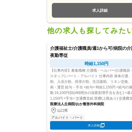
求人詳細
他の求人も探してみた
介護福祉士/介護職員/週1から可/病院の介
夜勤専従
時給1,150円
【仕事内容】募集職種 介護職・ヘルパー(介護職員
スタッフ) パート・アルバイト 仕事内容 身体介護、食事介
助、入浴介助、排泄介助、生活援助、リネン交換、
画・運営 給与・手当 <給与> 時給1,150円 <給与の備考> 夜
勤 16,100円/回(4時間分の深夜割増手当を含む) <基本給>
1,150円 <手当> 交通費支給:実費(上限あり) 交通費支給月
額:15,000円...
医療法人丘病院/おか整形外科病院
山口県
アルバイト・パート
求人詳細