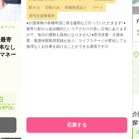
駅チカ
日勤のみ
研修制度あり
パート
居宅支援事業所
●介護保険の各種申請に係る援助など行っていただきます! ●
マネージャ
最寄り駅から徒歩圏内というアクセスの良い立地にあります
ので、毎日の通勤も負担になりません! ●育児休業・介護休
★最寄
業・看護休暇取得実績があり、ライフステージが変化しても
本なし
無理なくお仕事を続けることができる環境です◎
マネー
ージャー
援専門員）
介
探
応募する