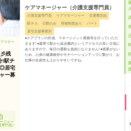
ケアマネージャー（介護支援専門員）
介護支援専門員
ケアマネージャー
交通費支給
駅チカ
日勤のみ
研修制度あり
パート
居宅支援事業所
●ケアプランの作成、マネージメント業務等を行っていただ
ケアマネー
きます! ●最寄り駅から徒歩圏内というアクセスの良い立地に
ありますので、毎日の通勤も負担になりません! ●残業がない
☆彡残
ため、心身の健康維持やモチベーションアップに繋がり、お
!駅チ
仕事の生産性も上がりやすいですね。
◎居宅
ャー募
ージャー
援専門員）