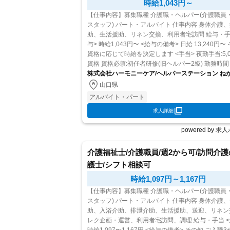
時給1,043円～
【仕事内容】募集職種 介護職・ヘルパー(介護職員
スタッフ) パート・アルバイト 仕事内容 身体介護、排泄介
助、生活援助、リネン交換、利用者宅訪問 給与・手当 <給
与> 時給1,043円〜 <給与の備考> 日給 13,240円〜 その他
資格に応じて時給を決定します <手当> 夜勤手当:5,000円
資格 資格必須:初任者研修(旧ヘルパー2級) 勤務時間 夜勤専
従1深夜...
株式会社ハーモニーケア/ヘルパーステーション ね
山口県
アルバイト・パート
求人詳細
powered by 
介護福祉士/介護職員/週2から可/訪問介
護士/シフト相談可
時給1,097円～1,167円
【仕事内容】募集職種 介護職・ヘルパー(介護職員
スタッフ) パート・アルバイト 仕事内容 身体介護、食事介
助、入浴介助、排泄介助、生活援助、送迎、リネン
レク企画・運営、利用者宅訪問、調理 給与・手当 <給与>