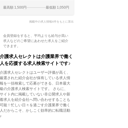
最高額 1,500円
最低額 1,050円
掲載中の求人情報4件をもとに算出
会員登録をすると、平均よりも給与が高い
求人などのご希望にあわせた求人をご紹介
できます。
介護求人セレクトは介護業界で働く
人を応援する求人検索サイトです♪
介護求人セレクトはユーザー評価が高く、
厳選された紹介会社が保有している求人情
報を一括検索して応募ができる、日本最大
級の介護求人検索サイトです。 さらに、
サイト内に掲載していない非公開求人や新
着求人を紹介会社へ問い合わせすることも
可能！忙しい日々を過ごす介護業界で働く
人だからこそ、かしこく効率的に転職活動
♪