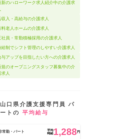
最新のハローワーク求人紹介中の介護求
人
高収入・高給与の介護求人
有料老人ホームの介護求人
正社員・常勤積極採用の介護求人
時給制でシフト管理のしやすい介護求人
給与アップを目指したい方への介護求人
新規のオープニングスタッフ募集中の介
護求人
山口県介護支援専門員 パ
ートの
平均給与
1,288
平均
非常勤・パート
円
時給