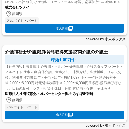
08:30～ 出社 朝礼での連絡、スケジュールの確認、必要箇所への連絡 10:00
～ お客様のご自...
株式会社ツクイ
静岡県
アルバイト・パート
求人詳細
powered by 求人ボックス
介護福祉士/介護職員/資格取得支援/訪問介護の介護士
時給1,097円～
【仕事内容】募集職種 介護職・ヘルパー(介護職員・介護スタッフ) パート・
アルバイト 仕事内容 身体介護、食事介助、排泄介助、生活援助、リネン交
換、利用者宅訪問 給与・手当 <給与> 時給1,097円〜 <手当> 処遇改善手
当:2,000〜6,000円 特定処遇改善手当:2,000〜6,000円 勤務形態 残業ほぼな
し、日勤のみ可、シフト相談可 休日・休暇 有給消化促進、産休あり...
医療法人社団和恵会/ヘルパーセンター浜松 みずほ出張所
静岡県
アルバイト・パート
求人詳細
powered by 求人ボックス