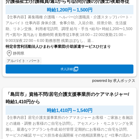
介護福祉士/介護職員/週1から可/訪問介護の介護士/夜勤専従
時給1,200円～1,500円
【仕事内容】募集職種 介護職・ヘルパー(介護職員・介護スタッフ) パート・
アルバイト 仕事内容 身体介護、食事介助、入浴介助、排泄介助、生活援
助、リネン交換、利用者宅訪問、調理 給与・手当 <給与> 時給1,200〜1,500
円 <賞与> 賞与あり 勤務時間 夜勤専従1準夜:18:00～22:002夜勤:21:00～
9:003深夜:22:00～6:00 勤務形態 残業ほぼなし、週...
特定非営利活動法人ひまわり事業団/介助派遣サービスひだまり
静岡県
アルバイト・パート
求人詳細
powered by 求人ボックス
「島田市」資格不問/居宅介護支援事業所のケアマネジャー/
時給1,410円から
時給1,410円～1,540円
【仕事内容】居宅介護支援事業所のケアマネジャー お客様・ご家族と各施設
との連絡・調整 お客様のご自宅を訪問し、アセスメント・モニタリングを実
施し、最適なケアプランを作成 給付管理 定期的にお客様のご自宅を訪問、
サービスの確認 サービス担当者会議開催 その他相談業務など <仕事の流れ>