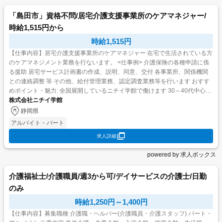
「島田市」資格不問/居宅介護支援事業所のケアマネジャー/
時給1,515円から
時給1,515円
【仕事内容】居宅介護支援事業所のケアマネジャー 在宅で生活されている方
のケアマネジメント業務を行ないます。 <仕事例> 介護保険の各種申請に係
る援助 居宅サービス計画書の作成、説明、同意、交付 各事業所、関係機関
との連絡調整 等 その他、給付管理業務、認定調査業務等を行います おすす
めポイント・魅力: 全国展開しているニチイ学館で働けます 30～40代中心に
活躍中! 研修制度が充実 ...
株式会社ニチイ学館
静岡県
アルバイト・パート
求人詳細
powered by 求人ボックス
介護福祉士/介護職員/週3から可/デイサービスの介護士/日勤
のみ
時給1,250円～1,400円
【仕事内容】募集職種 介護職・ヘルパー(介護職員・介護スタッフ) パート・