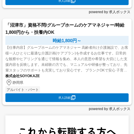
求人詳細
powered by 求人ボックス
「沼津市」資格不問/グループホームのケアマネジャー/時給
1,800円から・扶養内OK
時給1,800円～
【仕事内容】グループホームのケアマネジャー 高齢者向け介護施設で、お客
様一人ひとりに最適な介護計画(ケアプラン)を作成するお仕事です。日常的
な観察やヒアリングを通じて情報を集め、本人の意思や希望を大切にした支
援内容を反映します。未経験の方でも、マニュアルや研修が整っており、先
輩スタッフのサポートも充実しており安心です。 ブランクOKで安心 子育て
や介護などで現場を離れていた方も大歓迎!丁寧な...
株式会社SOYOKAZE
静岡県
アルバイト・パート
求人詳細
powered by 求人ボックス