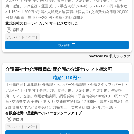
アルバイト 仕事内容 身体介護、食事介助、入浴介助、排泄介助、生活援
助、送迎、レク企画・運営 給与・手当 <給与> 時給1,250〜1,400円 <基本給
> 1,150〜1,200円 <手当> 交通費支給:実費(上限あり) 交通費支給月額:20,000
円 処遇改善手当:100〜200円 <昇給> 3% (時間あ...
株式会社スローライフ/デイサービスなでしこ
静岡県
アルバイト・パート
求人詳細
powered by 求人ボックス
介護福祉士/介護職員/訪問介護の介護士/シフト相談可
時給1,110円～
【仕事内容】募集職種 介護職・ヘルパー(介護職員・介護スタッフ) パート・
アルバイト 仕事内容 身体介護、食事介助、入浴介助、排泄介助、生活援
助、リネン交換、利用者宅訪問、調理 給与・手当 <給与> 時給1,110円〜 <手
当> 交通費支給:実費(上限あり) 交通費支給月額:12,900円 <賞与> 賞与あり 年
2回 資格 いずれか資格必須:介護福祉士、実務者研修(旧ヘルパー1級・...
有限会社田中屋産業/ヘルパーセンターフアイブ
静岡県
アルバイト・パート