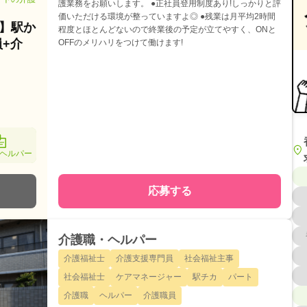
護業務をお願いします。 ●正社員登用制度あり!しっかりと評
価いただける環境が整っていますよ◎ ●残業は月平均2時間
】駅か
程度とほとんどないので終業後の予定が立てやすく、ONと
+介
OFFのメリハリをつけて働けます!
ヘルパー
応募する
介護職・ヘルパー
介護福祉士
介護支援専門員
社会福祉主事
社会福祉士
ケアマネージャー
駅チカ
パート
介護職
ヘルパー
介護職員