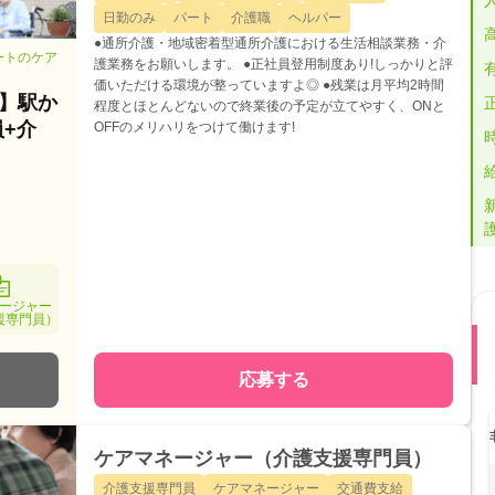
日勤のみ
パート
介護職
ヘルパー
●通所介護・地域密着型通所介護における生活相談業務・介
ートのケア
護業務をお願いします。 ●正社員登用制度あり!しっかりと評
価いただける環境が整っていますよ◎ ●残業は月平均2時間
】駅か
程度とほとんどないので終業後の予定が立てやすく、ONと
+介
OFFのメリハリをつけて働けます!
ージャー
援専門員）
応募する
ケアマネージャー（介護支援専門員）
介護支援専門員
ケアマネージャー
交通費支給