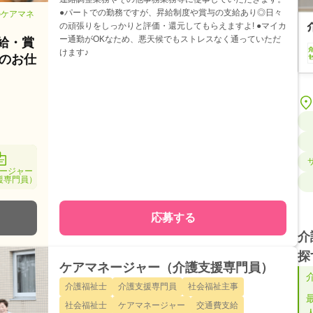
●パートでの勤務ですが、昇給制度や賞与の支給あり◎日々
のケアマネ
の頑張りをしっかりと評価・還元してもらえますよ! ●マイカ
ー通勤がOKなため、悪天候でもストレスなく通っていただ
給・賞
けます♪
のお仕
ージャー
援専門員）
応募する
介
探
ケアマネージャー（介護支援専門員）
介護福祉士
介護支援専門員
社会福祉主事
社会福祉士
ケアマネージャー
交通費支給