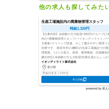
他の求人も探してみた
生産工場施設内の廃棄物管理スタッフ
時給1,320円
【仕事内容】未経験の方大歓迎! BIKENグループ(八
内の<廃棄物管理スタッフ> <イオンディライト パート社員
大募集>クリーンで快適、そして働きやすい環境づ
目標です。 観音寺市(八幡町)の生産工場施設での廃棄物管
理業務。 (ゴミの受入、保管、整理整頓、圧縮梱包
搬出対応) 未経験の方も大歓迎!先輩社員からしっかりとレ
クチャーを 行いますので、安心してお仕事をスタ
イオンディライト株式会社
こ...
香川県
アルバイト・パート
求人詳細
powered by 