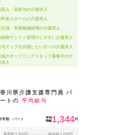
高収入・高給与の介護求人
有料老人ホームの介護求人
正社員・常勤積極採用の介護求人
時給制でシフト管理のしやすい介護求人
給与アップを目指したい方への介護求人
新規のオープニングスタッフ募集中の介
護求人
香川県介護支援専門員 パ
ートの
平均給与
1,344
平均
非常勤・パート
円
時給
最高額 1,500円
最低額 1,050円