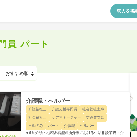
求人を掲
門員 パート
介護職・ヘルパー
介護福祉士
介護支援専門員
社会福祉主事
社会福祉士
ケアマネージャー
交通費支給
日勤のみ
パート
介護職
ヘルパー
●通所介護・地域密着型通所介護における生活相談業務・介
ートの介護