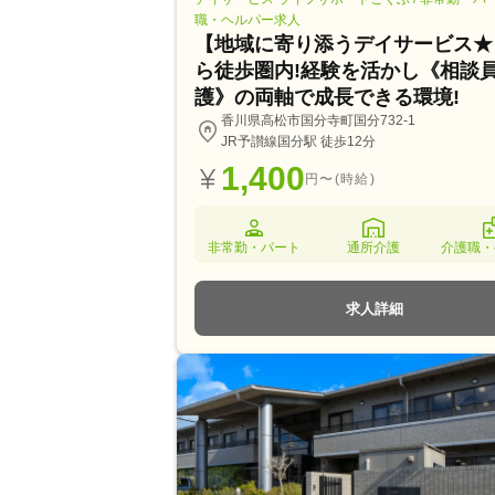
職・ヘルパー求人
【地域に寄り添うデイサービス★
ら徒歩圏内!経験を活かし《相談員
護》の両軸で成長できる環境!
香川県高松市国分寺町国分732-1
JR予讃線国分駅 徒歩12分
1,400
円〜(時給)
非常勤・パート
通所介護
介護職・
求人詳細