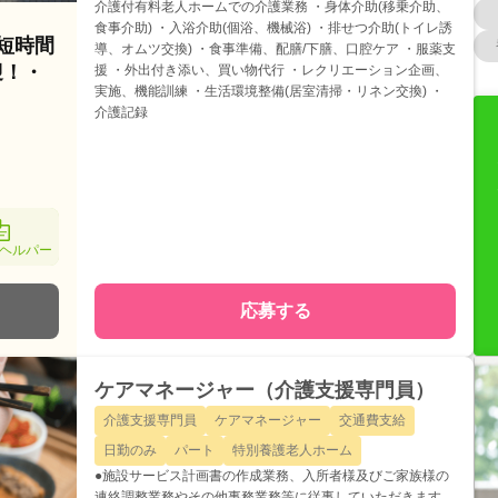
介護付有料老人ホームでの介護業務 ・身体介助(移乗介助、
食事介助) ・入浴介助(個浴、機械浴) ・排せつ介助(トイレ誘
/短時間
導、オムツ交換) ・食事準備、配膳/下膳、口腔ケア ・服薬支
迎！・
援 ・外出付き添い、買い物代行 ・レクリエーション企画、
実施、機能訓練 ・生活環境整備(居室清掃・リネン交換) ・
介護記録
ヘルパー
応募する
ケアマネージャー（介護支援専門員）
介護支援専門員
ケアマネージャー
交通費支給
日勤のみ
パート
特別養護老人ホーム
●施設サービス計画書の作成業務、入所者様及びご家族様の
連絡調整業務やその他事務業務等に従事していただきます。