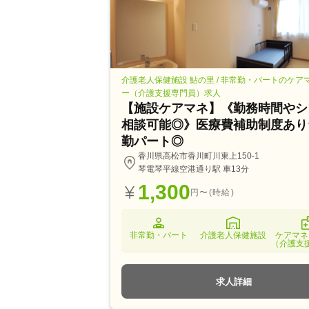
介護老人保健施設 鮎の里 / 非常勤・パートのケア
ー（介護支援専門員）求人
【施設ケアマネ】《勤務時間やシ
相談可能◎》医療費補助制度あり
勤パート◎
香川県高松市香川町川東上150-1
琴電琴平線空港通り駅 車13分
1,300
円〜(時給)
非常勤・パート
介護老人保健施設
ケアマネ
（介護支
求人詳細