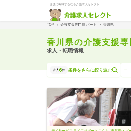
介護に転職するなら介護求人セレクト
TOP
›
介護支援専門員 パート
›
香川県
香川県の介護支援専
求人・転職情報
6
条件をさらに絞り込む
求人
件
デイサービス ライフサポートこくぶ / 非常勤・パ