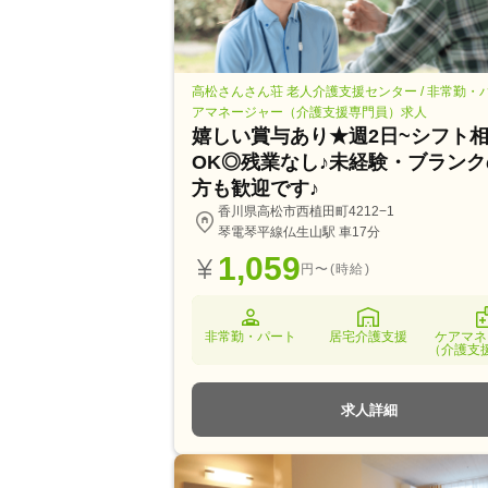
高松さんさん荘 老人介護支援センター / 非常勤・
アマネージャー（介護支援専門員）求人
嬉しい賞与あり★週2日~シフト
OK◎残業なし♪未経験・ブラン
方も歓迎です♪
香川県高松市西植田町4212−1
琴電琴平線仏生山駅 車17分
1,059
円〜(時給)
非常勤・パート
居宅介護支援
ケアマネ
（介護支
求人詳細