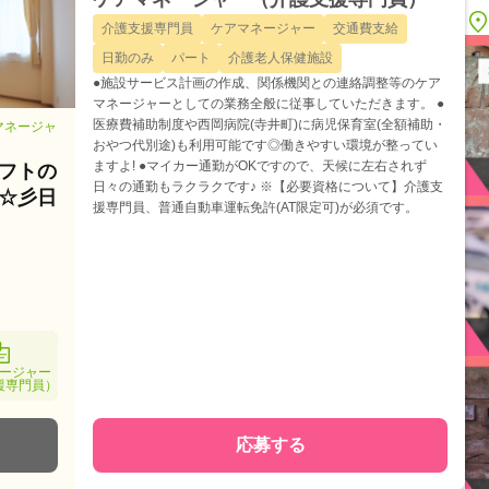
介護支援専門員
ケアマネージャー
交通費支給
日勤のみ
パート
介護老人保健施設
●施設サービス計画の作成、関係機関との連絡調整等のケア
マネージャーとしての業務全般に従事していただきます。 ●
医療費補助制度や西岡病院(寺井町)に病児保育室(全額補助・
マネージャ
おやつ代別途)も利用可能です◎働きやすい環境が整ってい
ますよ! ●マイカー通勤がOKですので、天候に左右されず
フトの
日々の通勤もラクラクです♪ ※【必要資格について】介護支
☆彡日
援専門員、普通自動車運転免許(AT限定可)が必須です。
ージャー
援専門員）
応募する