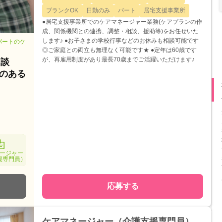
ブランクOK
日勤のみ
パート
居宅支援事業所
●居宅支援事業所でのケアマネージャー業務(ケアプランの作
成、関係機関との連携、調整・相談、援助等)をお任せいた
します♪ ●お子さまの学校行事などのお休みも相談可能です
パートのケ
◎ご家庭との両立も無理なく可能です★ ●定年は60歳です
が、再雇用制度があり最長70歳までご活躍いただけます♪
相談
クのある
ージャー
援専門員）
応募する
ケアマネージャー（介護支援専門員）