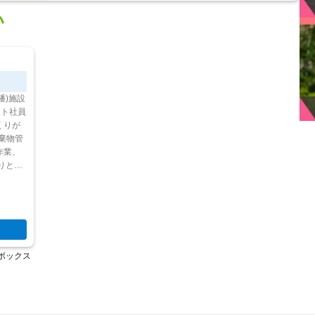
い
幡)施設
くりが
作業、
ートする
求人ボックス