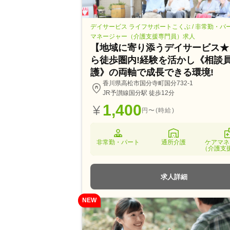
デイサービス ライフサポートこくぶ / 非常勤・パ
マネージャー（介護支援専門員）求人
【地域に寄り添うデイサービス★
ら徒歩圏内!経験を活かし《相談員
護》の両軸で成長できる環境!
香川県高松市国分寺町国分732-1
JR予讃線国分駅 徒歩12分
1,400
円〜(時給)
非常勤・パート
通所介護
ケアマネ
（介護支
求人詳細
NEW