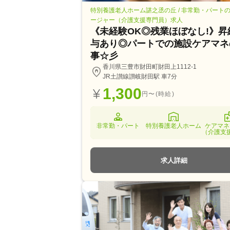
特別養護老人ホーム諶之丞の丘 / 非常勤・パート
ージャー（介護支援専門員）求人
《未経験OK◎残業ほぼなし!》昇
与あり◎パートでの施設ケアマネ
事☆彡
香川県三豊市財田町財田上1112-1
JR土讃線讃岐財田駅 車7分
1,300
円〜(時給)
非常勤・パート
特別養護老人ホーム
ケアマネ
（介護支
求人詳細