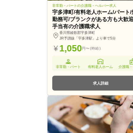
非常勤・パートの介護職・ヘルパー求人
宇多津町/有料老人ホーム/パート
勤務可/ブランクがある方も大歓
手当有の介護職求人
香川県綾歌郡宇多津町
JR予讃線「宇多津駅」より車で5分
1,050
円〜(時給)
非常勤・パート
有料老人ホーム
介護職・
求人詳細