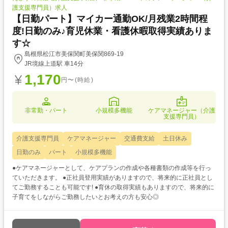
護支援専門員）求人
【日勤パート】マイカー通勤OK/月残業2時間程
度!日勤のみ♪育児休業・看護休暇取得実績ありま
す☆
島根県松江市美保関町美保関869-19
JR境線上道駅 車14分
1,170
円〜(時給)
非常勤・パート
小規模多機能
ケアマネージャー（介護
支援専門員）
介護支援専門員
ケアマネージャー
交通費支給
土日休み
日勤のみ
パート
小規模多機能
●ケアマネージャーとして、ケアプランの作成や各種書類の作成等を行っ
ていただきます。 ●正社員登用実績がありますので、将来的に正社員とし
てご勤務することも可能です! ●育休の取得実績もありますので、将来的に
子育てをしながらご勤務したいとお考えの方も安心◎