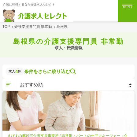
介護に転職するなら介護求人セレクト
MENU
TOP
›
介護支援専門員 非常勤
›
島根県
島根県の介護支援専門員 非常勤
求人・転職情報
4
条件をさらに絞り込む
求人
件
えびすの郷居宅介護支援事業所 / 非常勤・パートのケアマネージャー（介