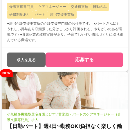
介護支援専門員
ケアマネージャー
交通費支給
日勤のみ
研修制度あり
パート
居宅支援事業所
●居宅介護支援事業所の介護支援専門員のお仕事です。 ●パートさんにも
うれしい賞与あり◎頑張った分はしっかり評価される、やりがいのある環
境です♪ ●育児休業の取得実績があり、子育てしやすい環境づくりに取り組
んでいる職場です。
応募する
求人を見る
NEW
小規模多機能型居宅介護えびす / 非常勤・パートのケアマネージャー（介
護支援専門員）求人
【日勤パート】週4日~勤務OK!負担なく楽しく働