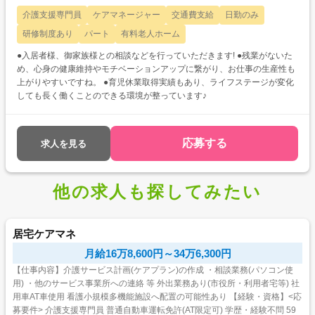
介護支援専門員
ケアマネージャー
交通費支給
日勤のみ
研修制度あり
パート
有料老人ホーム
●入居者様、御家族様との相談などを行っていただきます! ●残業がないた
め、心身の健康維持やモチベーションアップに繋がり、お仕事の生産性も
上がりやすいですね。 ●育児休業取得実績もあり、ライフステージが変化
しても長く働くことのできる環境が整っています♪
応募する
求人を見る
他の求人も探してみたい
居宅ケアマネ
月給16万8,600円～34万6,300円
【仕事内容】介護サービス計画(ケアプラン)の作成 ・相談業務(パソコン使
用) ・他のサービス事業所への連絡 等 外出業務あり(市役所・利用者宅等) 社
用車AT車使用 看護小規模多機能施設へ配置の可能性あり 【経験・資格】<応
募要件> 介護支援専門員 普通自動車運転免許(AT限定可) 学歴・経験不問 59