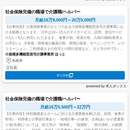
社会保険完備の職場で介護職/ヘルパー
月給16万9,000円～20万5,000円
【仕事内容】介護保険事業のひとつである小規模多機能型居宅介護事業にお
ける勤務となります。 日中は10～15人のデイサービス、訪問、宿泊サービ
ス5人～9人に対応いただきます。 食事介助、排泄介助、入眠の補助(着替え
の手伝い)、夕食後・朝食後の服薬介助、夜間の巡視、モーニングケア、レク
リエーション、ご利用者さまの自宅との間の送迎など。 ひと月の中で3～6
回程、夜勤ができる方。夜勤の実務については...
小規模多機能型居宅介護事業所 ほっと
島根県
正社員
求人詳細
powered by 求人ボックス
社会保険完備の職場で介護職/ヘルパー
月給16万5,500円～22万円
【仕事内容】特別養護老人ホームに於ける介護業務全般(入浴、排泄、食事介
助等) ・利用者との季節行事あり ・地域行事への参加、企画(あいかの里夏祭
り他) 転勤については、松江市の「岡本町」「国屋町」「西川津町」の範囲