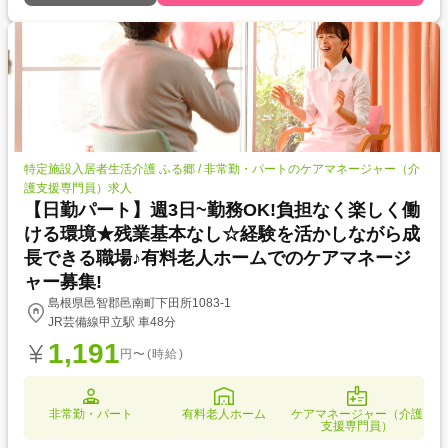
特定施設入居者生活介護 ふる郷 / 非常勤・パートのケアマネージャー（介
護支援専門員）求人
【日勤パート】週3日~勤務OK!負担なく楽しく働
ける環境★残業基本なし☆経験を活かしながら成
長できる職場♪有料老人ホームでのケアマネージ
ャー募集!
島根県邑智郡邑南町下田所1083-1
JR芸備線甲立駅 車48分
1,191
円〜(時給)
非常勤・パート
有料老人ホーム
ケアマネージャー（介護
支援専門員）