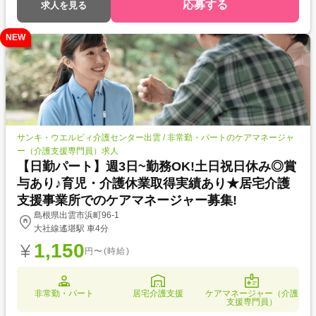
応募する
求人を見る
NEW
サンキ・ウエルビィ介護センター出雲 / 非常勤・パートのケアマネージャ
ー（介護支援専門員）求人
【日勤パート】週3日~勤務OK!土日祝日休み◎賞
与あり♪育児・介護休業取得実績あり★居宅介護
支援事業所でのケアマネージャー募集!
島根県出雲市浜町96-1
大社線遙堪駅 車4分
1,150
円〜(時給)
非常勤・パート
居宅介護支援
ケアマネージャー（介護
支援専門員）