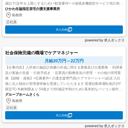
歳以下(定年を上限とするため) <歓迎要件> 小規模多機能型サービス等計画作
成担当者研修修...
ひかわ生協指定居宅介護支援事業所
島根県
正社員
求人詳細
powered by 求人ボックス
社会保険完備の職場でケアマネジャー
月給20万円～22万円
【仕事内容】入所者の施設計画書の作成に関する業務及び介護業務 ・利用者
及び家族の支援 ・行政手続き ・従業員の勤務状況の管理 ・その他の管理業
務 【経験・資格】<応募要件> 介護支援専門員(ケアマネージャー)必須 入社
後に法人独自の管理者研修を受講していただきます 普通自動車運転免許(AT
限定可) 年齢制限あり 59歳まで(60歳定年制のため) 基本的なパソコン操作が
可能な方 学歴・経験不問 ...
グループホームさくら
島根県
正社員
求人詳細
powered by 求人ボックス