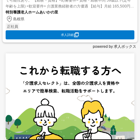
で可能性あり。 【経験・資格】<応募要件> 資格・経験不問 59歳以下(定年
年齢を上限) <歓迎要件> 介護業務経験者の方優遇 【給与】月給 165,500円
〜 220,000円 ...
特別養護老人ホームあいかの里
島根県
正社員
求人詳細
powered by 求人ボックス