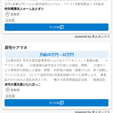
定可) 必要なPCスキル:基本操作(エクセル・ワード) 年齢制限あり 64歳(定年
年齢以下の募集) 学...
特別養護老人ホームあさぎり
島根県
正社員
求人詳細
powered by 求人ボックス
居宅ケアマネ
月給20万円～22万円
【仕事内容】居宅介護支援事業所におけるケアマネジメント業務全般。 ・ケ
アプラン作成。 ・介護保険の諸手続きや行政との連絡、調整。 ・介護サー
ビス事業所や家族との連絡、調整。 利用者の連絡・調整のため、車で移動し
ていただきます。 (エリア:益田市内) 実務未経験の方でも指導します。 事業
拡大のための人員拡充求人です。 「働き方改革関連認定企業」「健康経営優
居宅介護支援ひなたぼっこ
良法人」 業務変更範囲:会社の定め...
島根県
正社員
求人詳細
powered by 求人ボックス