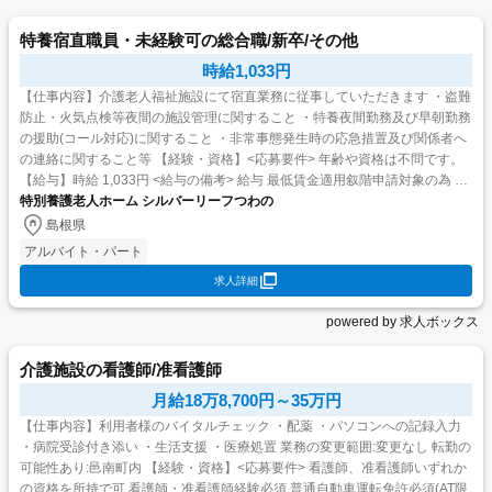
特養宿直職員・未経験可の総合職/新卒/その他
時給1,033円
【仕事内容】介護老人福祉施設にて宿直業務に従事していただきます ・盗難
防止・火気点検等夜間の施設管理に関すること ・特養夜間勤務及び早朝勤務
の援助(コール対応)に関すること ・非常事態発生時の応急措置及び関係者へ
の連絡に関すること等 【経験・資格】<応募要件> 年齢や資格は不問です。
【給与】時給 1,033円 <給与の備考> 給与 最低賃金適用叙階申請対象の為 時
特別養護老人ホーム シルバーリーフつわの
間給884円(参考) 賃金形...
島根県
アルバイト・パート
求人詳細
powered by 求人ボックス
介護施設の看護師/准看護師
月給18万8,700円～35万円
【仕事内容】利用者様のバイタルチェック ・配薬 ・パソコンへの記録入力
・病院受診付き添い ・生活支援 ・医療処置 業務の変更範囲:変更なし 転勤の
可能性あり:邑南町内 【経験・資格】<応募要件> 看護師、准看護師いずれか
の資格を所持で可 看護師・准看護師経験必須 普通自動車運転免許必須(AT限