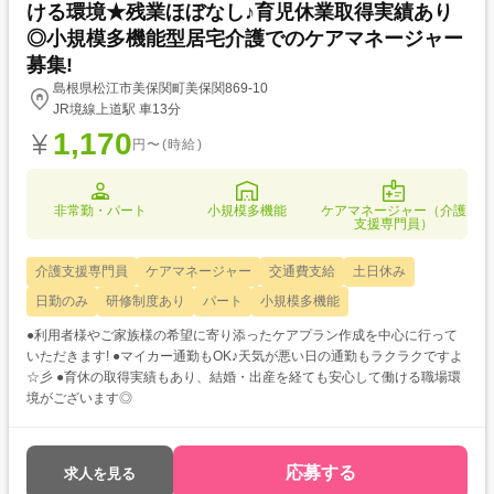
ける環境★残業ほぼなし♪育児休業取得実績あり
◎小規模多機能型居宅介護でのケアマネージャー
募集!
島根県松江市美保関町美保関869-10
JR境線上道駅 車13分
1,170
円〜(時給)
非常勤・パート
小規模多機能
ケアマネージャー（介護
支援専門員）
介護支援専門員
ケアマネージャー
交通費支給
土日休み
日勤のみ
研修制度あり
パート
小規模多機能
●利用者様やご家族様の希望に寄り添ったケアプラン作成を中心に行って
いただきます! ●マイカー通勤もOK♪天気が悪い日の通勤もラクラクですよ
☆彡 ●育休の取得実績もあり、結婚・出産を経ても安心して働ける職場環
境がございます◎
応募する
求人を見る