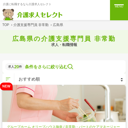
介護に転職するなら介護求人セレクト
MENU
TOP
›
介護支援専門員 非常勤
›
広島県
広島県の介護支援専門員 非常勤
求人・転職情報
20
条件をさらに絞り込む
求人
件
NEW
グループホーム オリーブハウス御幸 / 非常勤・パートのケアマネージャー