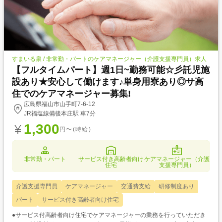
すまいる泉 / 非常勤・パートのケアマネージャー（介護支援専門員）求人
【フルタイムパート】週1日~勤務可能☆彡託児施
設あり★安心して働けます♪単身用寮あり◎サ高
住でのケアマネージャー募集!
広島県福山市山手町7-6-12
JR福塩線備後本庄駅 車7分
1,300
円〜(時給)
非常勤・パート
サービス付き高齢者向け
ケアマネージャー（介護
住宅
支援専門員）
介護支援専門員
ケアマネージャー
交通費支給
研修制度あり
パート
サービス付き高齢者向け住宅
●サービス付高齢者向け住宅でケアマネージャーの業務を行っていただき