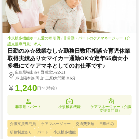
小規模多機能ホーム愛の郷 引野 / 非常勤・パートのケアマネージャー（介
護支援専門員）求人
日勤のみ☆残業なし☆勤務日数応相談☆育児休業
取得実績あり☆マイカー通勤OK☆定年65歳☆小
多機にてケアマネとしてのお仕事です♪
広島県福山市引野町北5-22-11
JR山陽本線(岡山~三原)大門駅 車6分
1,240
円〜(時給)
非常勤・パート
小規模多機能
ケアマネージャー（介護
支援専門員）
介護支援専門員
ケアマネージャー
交通費支給
日勤のみ
研修制度あり
パート
小規模多機能