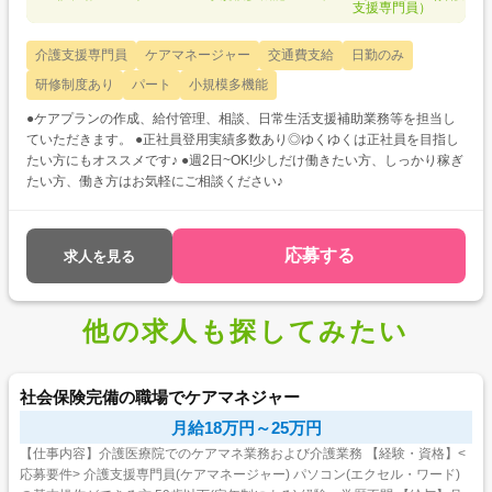
支援専門員）
介護支援専門員
ケアマネージャー
交通費支給
日勤のみ
研修制度あり
パート
小規模多機能
●ケアプランの作成、給付管理、相談、日常生活支援補助業務等を担当し
ていただきます。 ●正社員登用実績多数あり◎ゆくゆくは正社員を目指し
たい方にもオススメです♪ ●週2日~OK!少しだけ働きたい方、しっかり稼ぎ
たい方、働き方はお気軽にご相談ください♪
応募する
求人を見る
他の求人も探してみたい
社会保険完備の職場でケアマネジャー
月給18万円～25万円
【仕事内容】介護医療院でのケアマネ業務および介護業務 【経験・資格】<
応募要件> 介護支援専門員(ケアマネージャー) パソコン(エクセル・ワード)