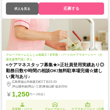
応募する
求人を見る
グループホームえんじゅ南蔵王 / 非常勤・パートのケアマネージャー（介
護支援専門員）求人
<ケアマネスタッフ募集★>正社員登用実績あり◎
勤務日数や時間の相談OK!無料駐車場完備☆嬉し
い賞与あり♪
広島県福山市南蔵王町2丁目23-33
JR山陽本線(岡山~三原)東福山駅 徒歩20分
1,250
円〜(時給)
非常勤・パート
グループホーム
ケアマネージャー（介護