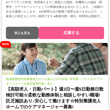
●ケアプランの作成、利用者さまやご家族との面談、各機関との連絡・調
整等、ケアマネージャーとしての業務全般をお任せいたします。ご経験の
ある方優遇いたします。 ●日勤帯のみの勤務で残業はありませんので、ご
家庭との両立もしやすい環境です◎ ●勤務日数・曜日・時間等は相談可能
ですので、ご自身の都合に合わせて無理なくご勤務いただけますよ♪
応募する
求人を見る
NEW
地域密着型特別養護老人ホーム坂の上の久松邸 / 非常勤・パートのケアマ
ネージャー（介護支援専門員）求人
【高額求人・日勤パート】週3日〜週5日勤務日数
検討可能☆柔軟な勤務体制と相談しやすい職場!
託児施設あり♪安心して働けます☆特別養護老人
ホームでのケアマネージャー募集!