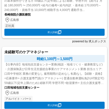
の基本操作ができる方 59歳以下(定年制による) 経験、学歴不問 【給与】月
給 180,000円 〜 250,000円 <給与の備考> 給与内訳 ・基本給 170,000円～
240,000円 ・資格手当 10,000円 精勤手当 4,000円 通勤手当...
長崎病院介護医療院
広島県
正社員
求人詳細
powered by 求人ボックス
未経験可のケアマネジャー
時給1,100円～1,500円
【仕事内容】地域包括支援センター業務(相談・地域づくり・健康教室など)
・介護保険及び日常生活支援総合事業のケアマネジメント業務 担当エリア:
口田中学校区 業務の変更なし 雇用期間の定めなし 転勤なし 【経験・資格】
<応募要件> 介護支援専門員(ケアマネジャー) 普通自動車運転免許(AT限定可)
59歳以下(定年上限のため) 経験不問 学歴不問 <歓迎要件> 主任介護支援専門
員(主任ケアマネジ...
口田地域包括支援センター
広島県
アルバイト・パート
求人詳細