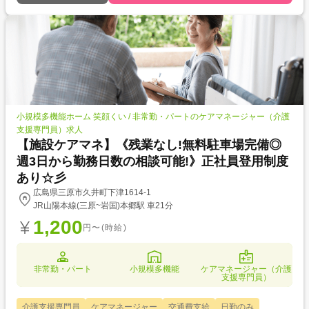
小規模多機能ホーム 笑顔くい / 非常勤・パートのケアマネージャー（介護
支援専門員）求人
【施設ケアマネ】《残業なし!無料駐車場完備◎
週3日から勤務日数の相談可能!》正社員登用制度
あり☆彡
広島県三原市久井町下津1614-1
JR山陽本線(三原~岩国)本郷駅 車21分
1,200
円〜(時給)
非常勤・パート
小規模多機能
ケアマネージャー（介護
支援専門員）
介護支援専門員
ケアマネージャー
交通費支給
日勤のみ