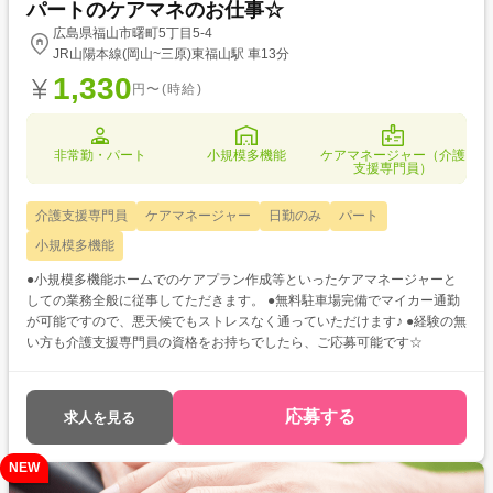
パートのケアマネのお仕事☆
広島県福山市曙町5丁目5-4
JR山陽本線(岡山~三原)東福山駅 車13分
1,330
円〜(時給)
非常勤・パート
小規模多機能
ケアマネージャー（介護
支援専門員）
介護支援専門員
ケアマネージャー
日勤のみ
パート
小規模多機能
●小規模多機能ホームでのケアプラン作成等といったケアマネージャーと
しての業務全般に従事してただきます。 ●無料駐車場完備でマイカー通勤
が可能ですので、悪天候でもストレスなく通っていただけます♪ ●経験の無
い方も介護支援専門員の資格をお持ちでしたら、ご応募可能です☆
応募する
求人を見る
NEW