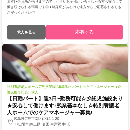
ます! ●託児所がありますので、小さいお子様がいらっしゃる方も安心して
働き続けられる環境です◎ ●単身寮があるので遠方からご応募される方も
ご安心ください◎
応募する
求人を見る
特別養護老人ホーム広島八景園 / 非常勤・パートのケアマネージャー（介
護支援専門員）求人
【日勤パート】週3日~勤務可能☆彡託児施設あり
★安心して働けます♪残業基本なし☆特別養護老
人ホームでのケアマネージャー募集!
広島県広島市南区仁保1-1-20
JR山陽本線(三原~岩国)向洋駅 車6分