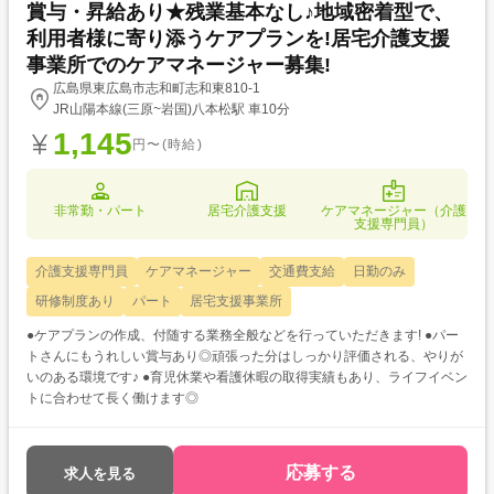
賞与・昇給あり★残業基本なし♪地域密着型で、
利用者様に寄り添うケアプランを!居宅介護支援
事業所でのケアマネージャー募集!
広島県東広島市志和町志和東810-1
JR山陽本線(三原~岩国)八本松駅 車10分
1,145
円〜(時給)
非常勤・パート
居宅介護支援
ケアマネージャー（介護
支援専門員）
介護支援専門員
ケアマネージャー
交通費支給
日勤のみ
研修制度あり
パート
居宅支援事業所
●ケアプランの作成、付随する業務全般などを行っていただきます! ●パー
トさんにもうれしい賞与あり◎頑張った分はしっかり評価される、やりが
いのある環境です♪ ●育児休業や看護休暇の取得実績もあり、ライフイベン
トに合わせて長く働けます◎
応募する
求人を見る