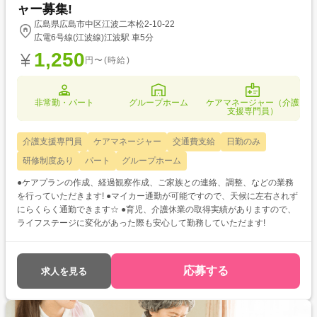
ャー募集!
広島県広島市中区江波二本松2-10-22
広電6号線(江波線)江波駅 車5分
1,250
円〜(時給)
非常勤・パート
グループホーム
ケアマネージャー（介護
支援専門員）
介護支援専門員
ケアマネージャー
交通費支給
日勤のみ
研修制度あり
パート
グループホーム
●ケアプランの作成、経過観察作成、ご家族との連絡、調整、などの業務
を行っていただきます! ●マイカー通勤が可能ですので、天候に左右されず
にらくらく通勤できます☆ ●育児、介護休業の取得実績がありますので、
ライフステージに変化があった際も安心して勤務していただます!
応募する
求人を見る