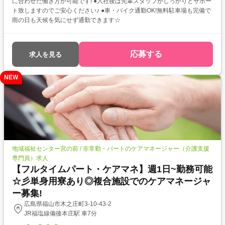
に合わせた働き方が可能です! ●入社後は先輩スタッフがしっかりとサポー
ト致しますのでご安心ください♪ ●車・バイク通勤OK!無料駐車場も完備で
雨の日も天候を気にせず通勤できます☆
応募する
求人を見る
NEW
地域福祉センター宮の前 / 非常勤・パートのケアマネージャー（介護支援
専門員）求人
【フルタイムパート・ケアマネ】週1日~勤務可能
☆彡単身用寮あり◎複合施設でのケアマネージャ
ー募集!
広島県福山市木之庄町3-10-43-2
JR福塩線備後本庄駅 車7分