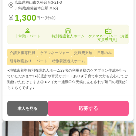
広島県福山市久松台台3-21-3
JR福塩線備後本庄駅 車6分
1,300
円〜(時給)
非常勤・パート
特別養護老人ホーム
ケアマネージャー（介護
支援専門員）
介護支援専門員
ケアマネージャー
交通費支給
日勤のみ
研修制度あり
パート
特別養護老人ホーム
●地域密着型特別養護老人ホーム29名の利用者様のケアプラン作成を行っ
ていただきます! ●託児所や育児サポートあり★子育て中の方も安心してご
勤務いただけますよ◎ ●マイカー通勤OK♪天候に左右されず毎日の通勤が
らくらくですよ♪
応募する
求人を見る