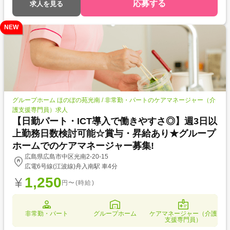
応募する
求人を見る
NEW
グループホーム ほのぼの苑光南 / 非常勤・パートのケアマネージャー（介
護支援専門員）求人
【日勤パート・ICT導入で働きやすさ◎】週3日以
上勤務日数検討可能☆賞与・昇給あり★グループ
ホームでのケアマネージャー募集!
広島県広島市中区光南2-20-15
広電6号線(江波線)舟入南駅 車4分
1,250
円〜(時給)
非常勤・パート
グループホーム
ケアマネージャー（介護
支援専門員）