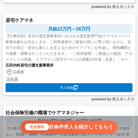
powered by 求人ボックス
居宅ケアマネ
月給22万円～26万円
【仕事内容】居宅介護支援事業所における介護支援専門員(ケアマネジャー)
業務全般をお任せします。ご利用者様やご家族の想いに寄り添いながら、在
宅での安心・安全な暮らしを支えるためのケアプランを作成し、関係機関と
の連携・調整を行っていただきます。 ・ご利用者様・ご家族との面談、アセ
スメントの実施 ・ケアプラン(居宅サービス計画書)の作成・見直し ・サービ
ス担当者会議の開催・参加 ・介護サービス事業所と...
石田内科居宅介護支援事業所
広島県
正社員
求人詳細
powered by 求人ボックス
社会保険完備の職場でケアマネジャー
月給18万5,000円～20万5,000円
好条件求人を紹介してもらう
完全無料
【仕事内容】ケアマネ業務と管理業務 業務内容変更範囲:なし 転勤の可能性
なし 【経験・資格】<応募要件> 介護支援専門員(ケアマネージャー)必須 普