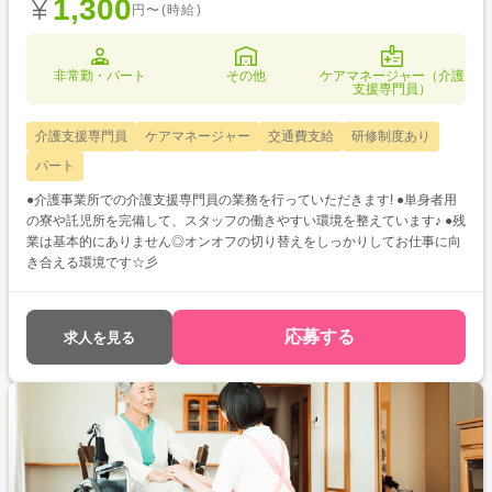
1,300
円〜(時給)
非常勤・パート
その他
ケアマネージャー（介護
支援専門員）
介護支援専門員
ケアマネージャー
交通費支給
研修制度あり
パート
●介護事業所での介護支援専門員の業務を行っていただきます! ●単身者用
の寮や託児所を完備して、スタッフの働きやすい環境を整えています♪ ●残
業は基本的にありません◎オンオフの切り替えをしっかりしてお仕事に向
き合える環境です☆彡
応募する
求人を見る