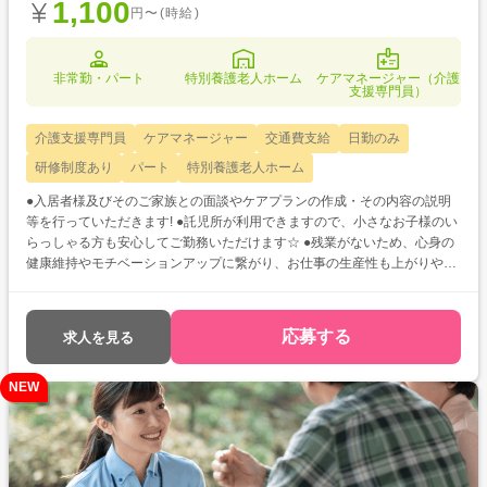
1,100
円〜(時給)
非常勤・パート
特別養護老人ホーム
ケアマネージャー（介護
支援専門員）
介護支援専門員
ケアマネージャー
交通費支給
日勤のみ
研修制度あり
パート
特別養護老人ホーム
●入居者様及びそのご家族との面談やケアプランの作成・その内容の説明
等を行っていただきます! ●託児所が利用できますので、小さなお子様のい
らっしゃる方も安心してご勤務いただけます☆ ●残業がないため、心身の
健康維持やモチベーションアップに繋がり、お仕事の生産性も上がりやす
いですね。
応募する
求人を見る
NEW