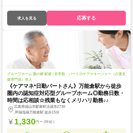
応募する
求人を見る
グループホーム 愛の郷 駅家 / 非常勤・パートのケアマネージャー（介護支
援専門員）求人
《ケアマネ*日勤パートさん》万能倉駅から徒歩
圏内の認知症対応型グループホーム◎勤務日数・
時間は応相談☆残業もなくメリハリ勤務♪♪
広島県福山市駅家町法成寺2730
JR福塩線万能倉駅 徒歩15分
1,330
円〜(時給)