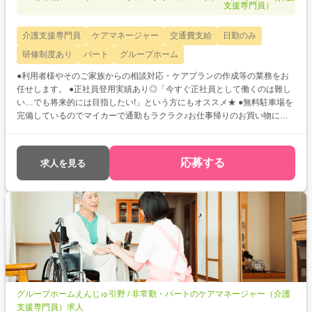
支援専門員）
介護支援専門員
ケアマネージャー
交通費支給
日勤のみ
研修制度あり
パート
グループホーム
●利用者様やそのご家族からの相談対応・ケアプランの作成等の業務をお
任せします。 ●正社員登用実績あり◎「今すぐ正社員として働くのは難し
い…でも将来的には目指したい!」という方にもオススメ★ ●無料駐車場を
完備しているのでマイカーで通勤もラクラク♪お仕事帰りのお買い物にも
便利ですね! ●勤務日数など、働き方の相談が可能ですので、ご家庭やプラ
イベートの時間を大切にしながらご勤務いただけますよ☆
応募する
求人を見る
グループホームえんじゅ引野 / 非常勤・パートのケアマネージャー（介護
支援専門員）求人