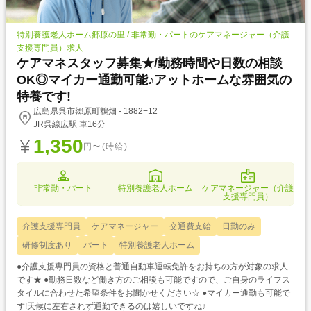
特別養護老人ホーム郷原の里 / 非常勤・パートのケアマネージャー（介護
支援専門員）求人
ケアマネスタッフ募集★/勤務時間や日数の相談
OK◎マイカー通勤可能♪アットホームな雰囲気の
特養です!
広島県呉市郷原町鵯畑 - 1882−12
JR呉線広駅 車16分
1,350
円〜(時給)
非常勤・パート
特別養護老人ホーム
ケアマネージャー（介護
支援専門員）
介護支援専門員
ケアマネージャー
交通費支給
日勤のみ
研修制度あり
パート
特別養護老人ホーム
●介護支援専門員の資格と普通自動車運転免許をお持ちの方が対象の求人
です★ ●勤務日数など働き方のご相談も可能ですので、ご自身のライフス
タイルに合わせた希望条件をお聞かせください☆ ●マイカー通勤も可能で
す!天候に左右されず通勤できるのは嬉しいですね♪