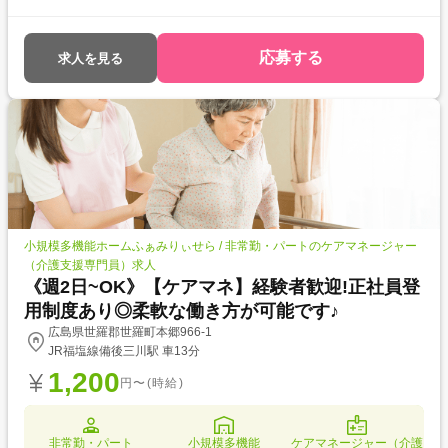
きない方への誘導●声かけ、後始末など●生活介護:掃除、洗濯、買い物な
ど●記録:一連の実施した介助内容の記録●7調理
応募する
求人を見る
小規模多機能ホームふぁみりぃせら / 非常勤・パートのケアマネージャー
（介護支援専門員）求人
《週2日~OK》【ケアマネ】経験者歓迎!正社員登
用制度あり◎柔軟な働き方が可能です♪
広島県世羅郡世羅町本郷966-1
JR福塩線備後三川駅 車13分
1,200
円〜(時給)
非常勤・パート
小規模多機能
ケアマネージャー（介護