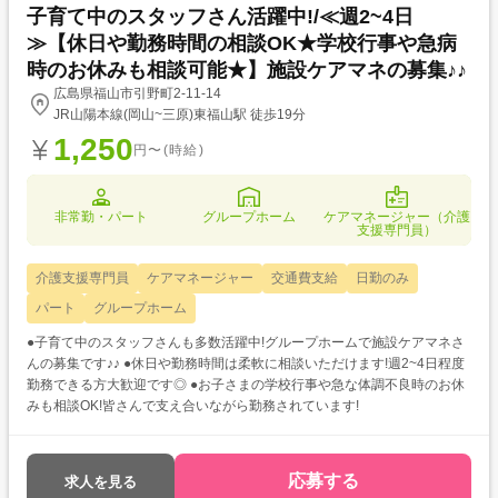
子育て中のスタッフさん活躍中!/≪週2~4日
≫【休日や勤務時間の相談OK★学校行事や急病
時のお休みも相談可能★】施設ケアマネの募集♪♪
広島県福山市引野町2-11-14
JR山陽本線(岡山~三原)東福山駅 徒歩19分
1,250
円〜(時給)
非常勤・パート
グループホーム
ケアマネージャー（介護
支援専門員）
介護支援専門員
ケアマネージャー
交通費支給
日勤のみ
パート
グループホーム
●子育て中のスタッフさんも多数活躍中!グループホームで施設ケアマネさ
んの募集です♪♪ ●休日や勤務時間は柔軟に相談いただけます!週2~4日程度
勤務できる方大歓迎です◎ ●お子さまの学校行事や急な体調不良時のお休
みも相談OK!皆さんで支え合いながら勤務されています!
応募する
求人を見る