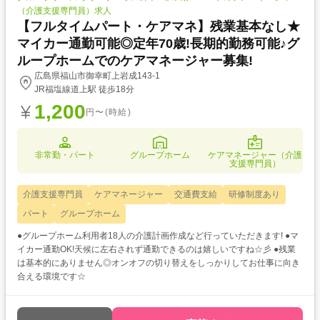
（介護支援専門員）求人
【フルタイムパート・ケアマネ】残業基本なし★
マイカー通勤可能◎定年70歳!長期的勤務可能♪グ
ループホームでのケアマネージャー募集!
広島県福山市御幸町上岩成143-1
JR福塩線道上駅 徒歩18分
1,200
円〜(時給)
非常勤・パート
グループホーム
ケアマネージャー（介護
支援専門員）
介護支援専門員
ケアマネージャー
交通費支給
研修制度あり
パート
グループホーム
●グループホーム利用者18人の介護計画作成など行っていただきます! ●マ
イカー通勤OK!天候に左右されず通勤できるのは嬉しいですね☆彡 ●残業
は基本的にありません◎オンオフの切り替えをしっかりしてお仕事に向き
合える環境です☆