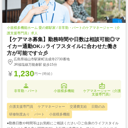
小規模多機能ホーム 愛の郷駅家 / 非常勤・パートのケアマネージャー（介
護支援専門員）求人
【ケアマネ募集】勤務時間や日数は相談可能◎マ
イカー通勤OK♪♪ライフスタイルに合わせた働き
方が可能です☆彡
広島県福山市駅家町法成寺2730番地
JR福塩線万能倉駅 徒歩15分
1,230
円〜(時給)
非常勤・パート
小規模多機能
ケアマネージャー（介護
支援専門員）
介護支援専門員
ケアマネージャー
交通費支給
日勤のみ
研修制度あり
パート
小規模多機能
●勤務日数や時間等はお気軽にご相談ください◎ご自身のライフスタイル