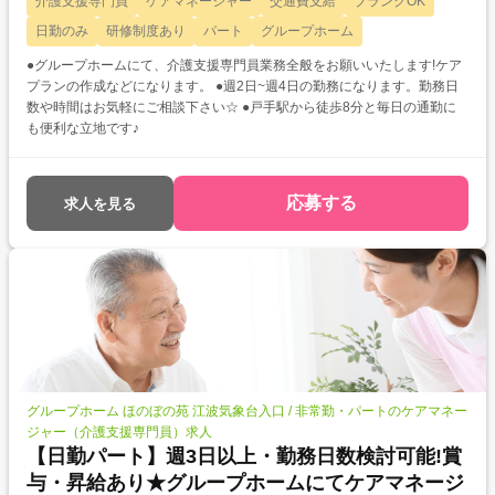
介護支援専門員
ケアマネージャー
交通費支給
ブランクOK
日勤のみ
研修制度あり
パート
グループホーム
●グループホームにて、介護支援専門員業務全般をお願いいたします!ケア
プランの作成などになります。 ●週2日~週4日の勤務になります。勤務日
数や時間はお気軽にご相談下さい☆ ●戸手駅から徒歩8分と毎日の通勤に
も便利な立地です♪
応募する
求人を見る
グループホーム ほのぼの苑 江波気象台入口 / 非常勤・パートのケアマネー
ジャー（介護支援専門員）求人
【日勤パート】週3日以上・勤務日数検討可能!賞
与・昇給あり★グループホームにてケアマネージ