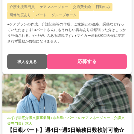
介護支援専門員
ケアマネージャー
交通費支給
日勤のみ
研修制度あり
パート
グループホーム
●ケアプランの作成、介護記録等の作成、ご家族との連絡、調整など行っ
ていただきます! ●パートさんにもうれしい賞与あり◎頑張った分はしっか
り評価される、やりがいのある環境です♪ ●マイカー通勤OK◎天候に左右
されず通勤が負担になりません。
応募する
求人を見る
みずほ居宅介護支援事業所 / 非常勤・パートのケアマネージャー（介護支
援専門員）求人
【日勤パート】週4日~週5日勤務日数検討可能☆