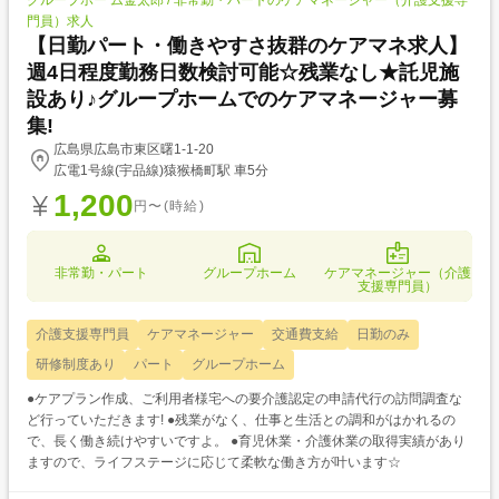
グループホー ム金太郎 / 非常勤・パートのケアマネージャー（介護支援専
門員）求人
【日勤パート・働きやすさ抜群のケアマネ求人】
週4日程度勤務日数検討可能☆残業なし★託児施
設あり♪グループホームでのケアマネージャー募
集!
広島県広島市東区曙1-1-20
広電1号線(宇品線)猿猴橋町駅 車5分
1,200
円〜(時給)
非常勤・パート
グループホーム
ケアマネージャー（介護
支援専門員）
介護支援専門員
ケアマネージャー
交通費支給
日勤のみ
研修制度あり
パート
グループホーム
●ケアプラン作成、ご利用者様宅への要介護認定の申請代行の訪問調査な
ど行っていただきます! ●残業がなく、仕事と生活との調和がはかれるの
で、長く働き続けやすいですよ。 ●育児休業・介護休業の取得実績があり
ますので、ライフステージに応じて柔軟な働き方が叶います☆