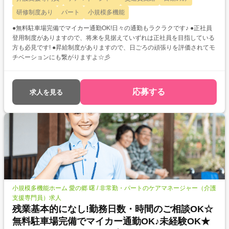
研修制度あり
パート
小規模多機能
●無料駐車場完備でマイカー通勤OK!日々の通勤もラクラクです♪ ●正社員
登用制度がありますので、将来を見据えていずれは正社員を目指している
方も必見です! ●昇給制度がありますので、日ごろの頑張りを評価されてモ
チベーションにも繋がりますよ☆彡
応募する
求人を見る
小規模多機能ホーム 愛の郷 曙 / 非常勤・パートのケアマネージャー（介護
支援専門員）求人
残業基本的になし!勤務日数・時間のご相談OK☆
無料駐車場完備でマイカー通勤OK♪未経験OK★