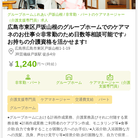
グループホームふれあい戸坂山根 / 非常勤・パートのケアマネージャー
（介護支援専門員）求人
広島市東区戸坂山根のグループホームでのケアマ
ネのお仕事☆非常勤のため日数等相談可能です♪
お持ちの介護資格を活かせます!
広島県広島市東区戸坂山根1-1-19
JR芸備線戸坂駅 徒歩4分
1,240
円〜(時給)
非常勤・パート
グループホーム
ケアマネージャー（介護
支援専門員）
介護支援専門員
ケアマネージャー
交通費支給
パート
グループホーム
●グループホームにおける計画作成業務、介護業務及びそれに付随する業
務全般 ●計画作成業務:ご利用者のケアプラン作成、モニタリング等●食事
介助:自力で食事することが困難な方へのお手伝い●入浴介助:入浴困難な方
への洗髪、洗身、声かけ見守り等●排泄介助:歩行困難な方、自力で排泄で