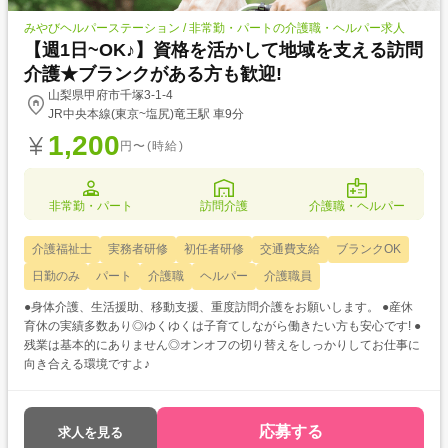
みやびヘルパーステーション / 非常勤・パートの介護職・ヘルパー求人
【週1日~OK♪】資格を活かして地域を支える訪問
介護★ブランクがある方も歓迎!
山梨県甲府市千塚3-1-4
JR中央本線(東京~塩尻)竜王駅 車9分
1,200
円〜(時給)
非常勤・パート
訪問介護
介護職・ヘルパー
介護福祉士
実務者研修
初任者研修
交通費支給
ブランクOK
日勤のみ
パート
介護職
ヘルパー
介護職員
●身体介護、生活援助、移動支援、重度訪問介護をお願いします。 ●産休
育休の実績多数あり◎ゆくゆくは子育てしながら働きたい方も安心です! ●
残業は基本的にありません◎オンオフの切り替えをしっかりしてお仕事に
向き合える環境ですよ♪
応募する
求人を見る