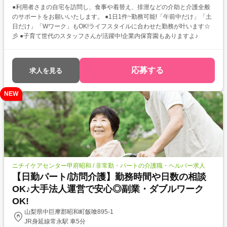
●利用者さまの自宅を訪問し、食事や着替え、排泄などの介助と介護全般
のサポートをお願いいたします。 ●1日1件~勤務可能!「午前中だけ」「土
日だけ」「Wワーク」もOK!ライフスタイルに合わせた勤務が叶います☆
彡 ●子育て世代のスタッフさんが活躍中!企業内保育園もありますよ♪
応募する
求人を見る
NEW
ニチイケアセンター甲府昭和 / 非常勤・パートの介護職・ヘルパー求人
【日勤パート/訪問介護】勤務時間や日数の相談
OK♪大手法人運営で安心◎副業・ダブルワーク
OK!
山梨県中巨摩郡昭和町飯喰895-1
JR身延線常永駅 車5分