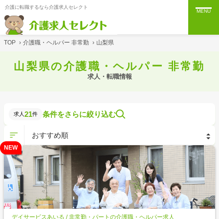
介護に転職するなら介護求人セレクト
MENU
TOP
›
介護職・ヘルパー 非常勤
›
山梨県
山梨県の介護職・ヘルパー 非常勤
求人・転職情報
21
条件をさらに絞り込む
求人
件
NEW
デイサービスあいる / 非常勤・パートの介護職・ヘルパー求人