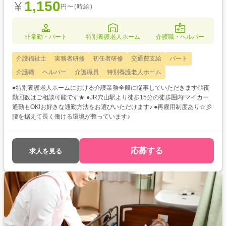
1,150
円〜(時給)
非常勤・パート
特別養護老人ホーム
介護職・ヘルパー
介護福祉士
実務者研修
初任者研修
交通費支給
パート
介護職
ヘルパー
介護職員
特別養護老人ホーム
●特別養護老人ホームにおける介護業務全般に従事していただきます◎夜
勤回数はご相談可能です★ ●JR穴山駅より徒歩15分の徒歩圏内!マイカー
通勤もOK!お好きな通勤方法をお選びいただけます♪ ●再雇用制度あり☆彡
腰を据えて長く働ける環境が整っています♪
応募する
求人を見る