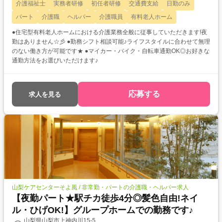
介護福祉士
実務者研修
初任者研修
交通費支給
日勤のみ
パート
介護職
ヘルパー
介護職員
有料老人ホーム
●住宅型有料老人ホームにおける介護業務全般に従事していただきます!夜
勤はありません☆彡 ●勤務シフト相談可能♪ライフスタイルに合わせて無理
のない働き方が可能です★ ●マイカー・バイク・自転車通勤OK◎お好きな
通勤方法をお選びいただけます♪
応募する
求人を見る
山梨ケアセンターそよ風 / 非常勤・パートの介護職・ヘルパー求人
【夜勤パート★駅チカ徒歩4分◎髪色自由!ネイ
ル・ひげOK!】グループホームでの勤務です♪
山梨県山梨市上神内川15-5