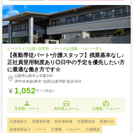
ピースライフ山梨 / 非常勤・パートの介護職・ヘルパー求人
【夜勤専従パート*介護スタッフ】残業基本なし♪
正社員登用制度あり◎日中の予定を優先したい方
に最適な働き方です☆
山梨県山梨市上石森194
JR中央本線(東京~塩尻)山梨市駅 徒歩16分
1,052
円〜(時給)
非常勤・パート
有料老人ホーム
介護職・ヘルパー
介護福祉士
実務者研修
初任者研修
交通費支給
夜勤のみ
研修制度あり
パート
介護職
ヘルパー
介護職員