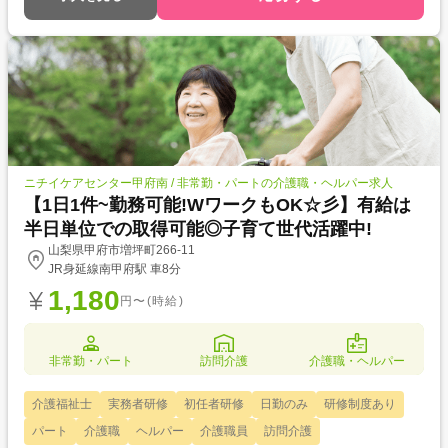
ニチイケアセンター甲府南 / 非常勤・パートの介護職・ヘルパー求人
【1日1件~勤務可能!WワークもOK☆彡】有給は
半日単位での取得可能◎子育て世代活躍中!
山梨県甲府市増坪町266-11
JR身延線南甲府駅 車8分
1,180
円〜(時給)
非常勤・パート
訪問介護
介護職・ヘルパー
介護福祉士
実務者研修
初任者研修
日勤のみ
研修制度あり
パート
介護職
ヘルパー
介護職員
訪問介護