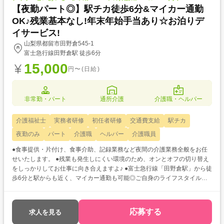
【夜勤パート◎】駅チカ徒歩6分&マイカー通勤
OK♪残業基本なし!年末年始手当あり☆お泊りデ
イサービス!
山梨県都留市田野倉545-1
富士急行線田野倉駅 徒歩6分
15,000
円〜(日給)
非常勤・パート
通所介護
介護職・ヘルパー
介護福祉士
実務者研修
初任者研修
交通費支給
駅チカ
夜勤のみ
パート
介護職
ヘルパー
介護職員
●食事提供・片付け、食事介助、記録業務など夜間の介護業務全般をお任
せいたします。 ●残業も発生しにくい環境のため、オンとオフの切り替え
をしっかりしてお仕事に向き合えますよ♪ ●富士急行線「田野倉駅」から徒
歩6分と駅からも近く、マイカー通勤も可能◎ご自身のライフスタイルに
合った通勤方法をお選びいただけますよ!
応募する
求人を見る