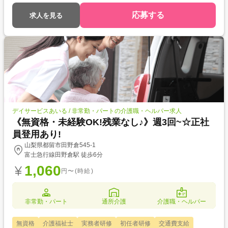
応募する
求人を見る
デイサービスあいる / 非常勤・パートの介護職・ヘルパー求人
《無資格・未経験OK!残業なし♪》週3回~☆正社
員登用あり!
山梨県都留市田野倉545-1
富士急行線田野倉駅 徒歩6分
1,060
円〜(時給)
非常勤・パート
通所介護
介護職・ヘルパー
無資格
介護福祉士
実務者研修
初任者研修
交通費支給