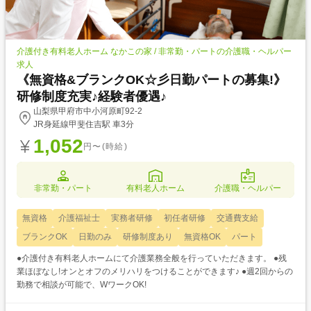
介護付き有料老人ホーム なかこの家 / 非常勤・パートの介護職・ヘルパー
求人
《無資格&ブランクOK☆彡日勤パートの募集!》
研修制度充実♪経験者優遇♪
山梨県甲府市中小河原町92-2
JR身延線甲斐住吉駅 車3分
1,052
円〜(時給)
非常勤・パート
有料老人ホーム
介護職・ヘルパー
無資格
介護福祉士
実務者研修
初任者研修
交通費支給
ブランクOK
日勤のみ
研修制度あり
無資格OK
パート
●介護付き有料老人ホームにて介護業務全般を行っていただきます。 ●残
業ほぼなし!オンとオフのメリハリをつけることができます♪ ●週2回からの
勤務で相談が可能で、WワークOK!