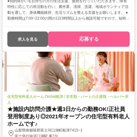
●知的障がいをお持ちの方の生活支援、援助を行っていただきます。障害
特性に応じての班活動を行い、農作業、清掃、洗濯、地域ボランティア活
動を通して、身体機能維持、生活リズムを整える支援をお願いします。 ●
勤務時間は7:00~22:00の間の1日3時間以上から相談可能ですので、短時間
勤務も可能です◎柔軟な働き方ができますよ♪ ●車通勤OKのため、天候や
時間に左右されにくく通勤の負担も軽減できます♪
応募する
求人を見る
住宅型有料老人ホーム Orchid船津 / 非常勤・パートの介護職・ヘルパー求
人
★施設内訪問介護★週3日からの勤務OK!正社員
登用制度あり◎2021年オープンの住宅型有料老人
ホームです♪
山梨県南都留郡富士河口湖町船津7415−1
富士急行線河口湖駅 車7分