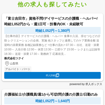
他の求人も探してみたい
「富士吉田市」資格不問/デイサービスの介護職・ヘルパー/
時給1,052円から・週1日可・扶養内OK・未経験可
時給1,052円～1,380円
【仕事内容】デイサービスの介護職・ヘルパー 食事や入浴、排せつなどの介
助 レクリエーションの企画、実施 他スタッフと連携してのケア業務全般 送
迎時の添乗業務 各種記録業務など <仕事の流れ> 07:30～ 出社、送迎・添乗
10:00～ 入浴介助 12:00～ 休憩 13:30～ 口腔ケア 15:00～ レクまたは記録等
16:30～ 送迎・添乗 17:30～ 勤務終了 応募前見...
株式会社ツクイ
山梨県
アルバイト・パート
求人詳細
powered by 求人ボックス
介護福祉士/介護職員/週1から可/訪問介護の介護士/日勤のみ
時給1,052円～1,640円