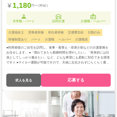
1,180
円〜(時給)
非常勤・パート
訪問介護
介護職・ヘルパー
介護福祉士
実務者研修
初任者研修
交通費支給
日勤のみ
研修制度あり
パート
介護職
ヘルパー
介護職員
●利用者様のご自宅を訪問し、食事・着替え・排泄介助などの介護業務を
お任せします。 ●「慣れてきたら勤務時間を増やしたい」「将来的には社
員としてしっかり働きたい」など、どんな希望にも柔軟に対応できる環境
です☆ ●マイカー通勤が可能ですので、天候に左右されずにらくらく通勤
できますよ♪
応募する
求人を見る