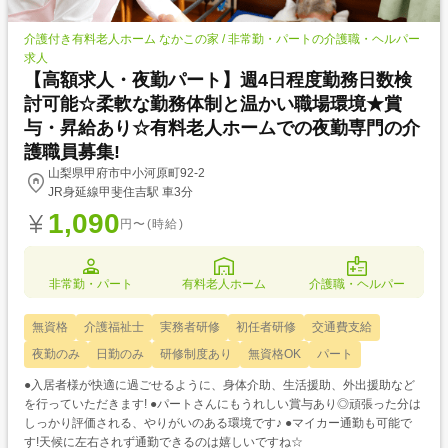
介護付き有料老人ホーム なかこの家 / 非常勤・パートの介護職・ヘルパー
求人
【高額求人・夜勤パート】週4日程度勤務日数検
討可能☆柔軟な勤務体制と温かい職場環境★賞
与・昇給あり☆有料老人ホームでの夜勤専門の介
護職員募集!
山梨県甲府市中小河原町92-2
JR身延線甲斐住吉駅 車3分
1,090
円〜(時給)
非常勤・パート
有料老人ホーム
介護職・ヘルパー
無資格
介護福祉士
実務者研修
初任者研修
交通費支給
夜勤のみ
日勤のみ
研修制度あり
無資格OK
パート
●入居者様が快適に過ごせるように、身体介助、生活援助、外出援助など
を行っていただきます! ●パートさんにもうれしい賞与あり◎頑張った分は
しっかり評価される、やりがいのある環境です♪ ●マイカー通勤も可能で
す!天候に左右されず通勤できるのは嬉しいですね☆