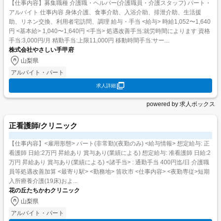
【仕事内容】募集職種 介護職・ヘルパー(介護職員・介護スタッフ) パート・
アルバイト 仕事内容 身体介護、食事介助、入浴介助、排泄介助、生活援
助、リネン交換、利用者宅訪問、調理 給与・手当 <給与> 時給1,052〜1,640
円 <基本給> 1,040〜1,640円 <手当> 処遇改善手当:就労時間によります 資格
手当:3,000円/月 精勤手当:上限11,000円 移動時間手当:サー...
株式会社やさしい手甲府
山梨県
アルバイト・パート
求人詳細
powered by 求人ボックス
正看護師/クリニック
【仕事内容】<雇用形態> パート(非常勤)(夜勤のみ) <給与情報> 想定給与: 正
看護師 日給:2万円 昇給あり 賞与あり(業績による) 想定給与: 准看護師 日給:2
万円 昇給あり 賞与あり(業績による) <諸手当> : 通勤手当 400円迄/日 介護職
員等処遇改善加算 <最寄り駅> <勤務地> 笛吹市 <仕事内容> <夜勤専従>短期
入所療養介護(19床)およ...
花の丘たちかわクリニック
山梨県
アルバイト・パート