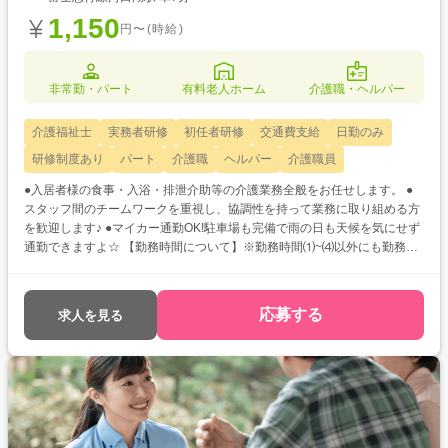
1,150
円〜(時給)
非常勤・パート
有料老人ホーム
介護職・ヘルパー
介護福祉士
実務者研修
初任者研修
交通費支給
日勤のみ
研修制度あり
パート
介護職
ヘルパー
介護職員
●入居者様の食事・入浴・排泄介助等の介護業務全般をお任せします。 ●
スタッフ間のチームワークを重視し、協調性を持って業務に取り組める方
を歓迎します♪ ●マイカー通勤OK!駐車場も完備で雨の日も天候を気にせず
通勤できますよ☆ 【勤務時間について】※勤務時間⑴~⑷以外にも勤務シ
フトあり
応募する
求人を見る