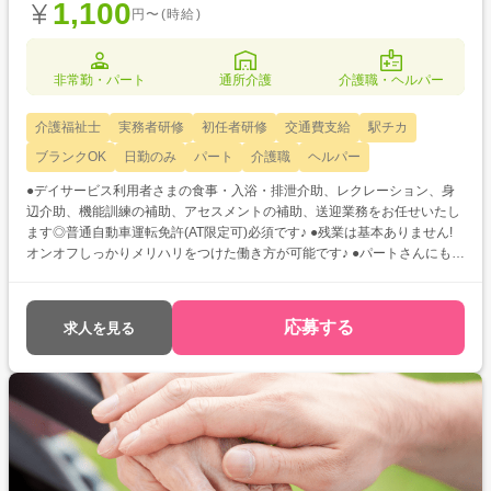
1,100
円〜(時給)
非常勤・パート
通所介護
介護職・ヘルパー
介護福祉士
実務者研修
初任者研修
交通費支給
駅チカ
ブランクOK
日勤のみ
パート
介護職
ヘルパー
●デイサービス利用者さまの食事・入浴・排泄介助、レクレーション、身
辺介助、機能訓練の補助、アセスメントの補助、送迎業務をお任せいたし
ます◎普通自動車運転免許(AT限定可)必須です♪ ●残業は基本ありません!
オンオフしっかりメリハリをつけた働き方が可能です♪ ●パートさんにも嬉
しい賞与の支給実績あり♪モチベーションを保ちながらお仕事に励んでい
ただけます!
応募する
求人を見る