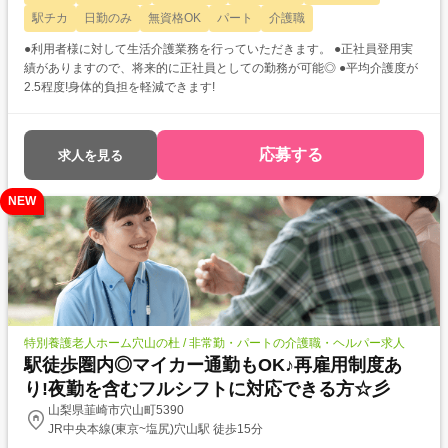
駅チカ
日勤のみ
無資格OK
パート
介護職
●利用者様に対して生活介護業務を行っていただきます。 ●正社員登用実
績がありますので、将来的に正社員としての勤務が可能◎ ●平均介護度が
2.5程度!身体的負担を軽減できます!
応募する
求人を見る
NEW
特別養護老人ホーム穴山の杜 / 非常勤・パートの介護職・ヘルパー求人
駅徒歩圏内◎マイカー通勤もOK♪再雇用制度あ
り!夜勤を含むフルシフトに対応できる方☆彡
山梨県韮崎市穴山町5390
JR中央本線(東京~塩尻)穴山駅 徒歩15分