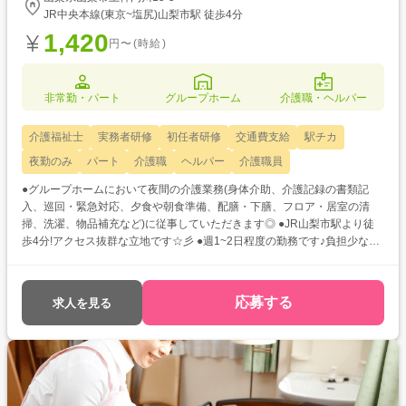
JR中央本線(東京~塩尻)山梨市駅 徒歩4分
1,420
円〜(時給)
非常勤・パート
グループホーム
介護職・ヘルパー
介護福祉士
実務者研修
初任者研修
交通費支給
駅チカ
夜勤のみ
パート
介護職
ヘルパー
介護職員
●グループホームにおいて夜間の介護業務(身体介助、介護記録の書類記
入、巡回・緊急対応、夕食や朝食準備、配膳・下膳、フロア・居室の清
掃、洗濯、物品補充など)に従事していただきます◎ ●JR山梨市駅より徒
歩4分!アクセス抜群な立地です☆彡 ●週1~2日程度の勤務です♪負担少なく
ご勤務いただけますね★
応募する
求人を見る