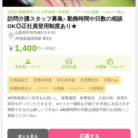
訪問介護事業所コスモ甲府西 / 非常勤・パートの介護職・ヘルパー求人
訪問介護スタッフ募集♪ 勤務時間や日数の相談
OK◎正社員登用制度あり★
山梨県甲府市徳行3-9-30
JR身延線国母駅 車9分
1,400
円〜(時給)
非常勤・パート
訪問介護
介護職・ヘルパー
介護福祉士
実務者研修
初任者研修
交通費支給
日勤のみ
研修制度あり
パート
介護職
ヘルパー
介護職員
●利用者様のご自宅をお伺いし、家事援助、食事提供、入浴介助、排泄介
助等を行っていただきます。 ●マイカー通勤も可能です!天候に左右されず
通勤できるのは嬉しいですね☆ ●勤務時間や日数は相談可能◎お気軽にご
相談くださいね♪♪
応募する
求人を見る