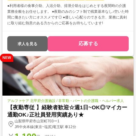
●利用者様の食事介助、入浴介助、排泄介助をはじめとする夜間時の介護
業務全般をお任せします。 ●夜勤のみのシフト制で残業基本なし♪空いた時
間に働きたい方にオススメです◎ ●優しい心配りのできる方、業務に真剣
に取り組む熱意のある方からのご応募をお待ちしています!
応募する
求人を見る
NEW
アルファケア 北甲府介護施設 / 非常勤・パートの介護職・ヘルパー求人
【夜勤専従 】経験者歓迎☆週1日~OK◎マイカー
通勤OK♪正社員登用実績あり★
山梨県甲府市山宮町703ー1
JR中央本線(東京~塩尻)竜王駅 車12分