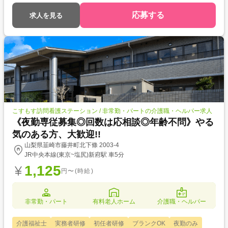
応募する
求人を見る
こすもす訪問看護ステーション / 非常勤・パートの介護職・ヘルパー求人
《夜勤専従募集◎回数は応相談◎年齢不問》やる
気のある方、大歓迎!!
山梨県韮崎市藤井町北下條 2003-4
JR中央本線(東京~塩尻)新府駅 車5分
1,125
円〜(時給)
非常勤・パート
有料老人ホーム
介護職・ヘルパー
介護福祉士
実務者研修
初任者研修
ブランクOK
夜勤のみ