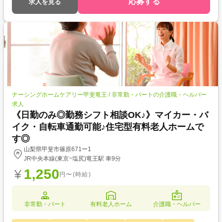
応募する
求人を見る
ナーシングホームケアリー甲斐竜王 / 非常勤・パートの介護職・ヘルパー
求人
《日勤のみ◎勤務シフト相談OK♪》マイカー・バ
イク・自転車通勤可能♪住宅型有料老人ホームで
す◎
山梨県甲斐市篠原671ー1
JR中央本線(東京~塩尻)竜王駅 車9分
1,250
円〜(時給)
非常勤・パート
有料老人ホーム
介護職・ヘルパー