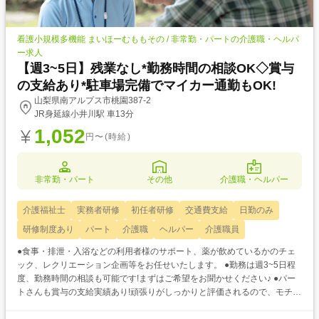
看護小規模多機能 まいほーむももその / 非常勤・パートの介護職・ヘルパ
ー求人
【週3~5日】残業なし*勤務時間の相談OK◇賞与
の支給あり*駐車場完備でマイカー通勤もOK!
山梨県南アルプス市桃園387-2
JR身延線小井川駅 車13分
1,052
円〜(時給)
非常勤・パート
その他
介護職・ヘルパー
介護福祉士
実務者研修
初任者研修
交通費支給
日勤のみ
研修制度あり
パート
介護職
ヘルパー
介護職員
●食事・排泄・入浴などの利用者様のサポート、薬が飲めているかのチェ
ック、レクリエーション企画等をお任せいたします。 ●勤務は週3~5日程
度、勤務時間の相談も可能です!まずはご希望をお聞かせください♪ ●パー
トさんも賞与の支給実績あり!頑張りがしっかりと評価されるので、モチベ
ーションもアップ◎