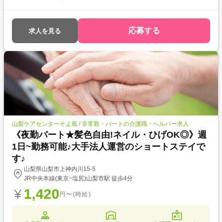
応募する
求人を見る
山梨ケアセンターそよ風 / 非常勤・パートの介護職・ヘルパー求人
《夜勤パート★髪色自由!ネイル・ひげOK◎》週
1日~勤務可能♪大手法人運営のショートステイで
す♪
山梨県山梨市上神内川15-5
JR中央本線(東京~塩尻)山梨市駅 徒歩4分
1,420
円〜(時給)