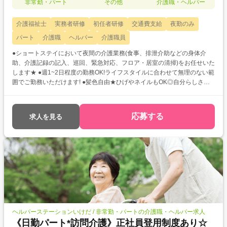
非常勤・パート
その他
介護職・ヘルパー
介護福祉士
実務者研修
初任者研修
交通費支給
夜勤のみ
パート
介護職
ヘルパー
介護職員
●ショートステイにおいて夜間の介護業務(食事、排泄介助などの身体介
助、介護記録の記入、巡回、緊急対応、フロア・居室の清掃)をお任せいた
します★ ●週1~2日程度の勤務OK!ライフスタイルに合わせて無理のない範
囲でご勤務いただけます! ●髪色自由★ひげやネイルもOK◎自分らしさを
大切にしながらご勤務いただけます!規定など詳細はお問合せください♪
応募する
求人を見る
ヘルパーステーションいけだ / 非常勤・パートの介護職・ヘルパー求人
《日勤パート*訪問介護》正社員登用制度あり☆