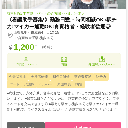
城東病院 / 非常勤・パートの介護職・ヘルパー求人
《看護助手募集!》勤務日数・時間相談OK♪駅チ
カ!マイカー通勤OK!有資格者・経験者歓迎◎
山梨県甲府市城東4丁目13-15
JR身延線金手駅 徒歩10分
1,200
円〜(時給)
非常勤・パート
病院
介護職・ヘルパー
介護福祉士
実務者研修
初任者研修
交通費支給
駅チカ
パート
介護職
ヘルパー
介護職員
病院
●病棟にて、入浴介助、食事の介助、着替え、排せつのお世話などをお願
いします。 ●残業はほとんどないため、終業後の予定も立てやすく、プラ
イベートも充実できます◎ ●最寄り駅から徒歩10分と駅チカ♪マイカー通
勤も可能で、ライフスタイルに合わせた通勤方法をお選びいただけます!