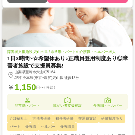
障害者支援施設 穴山の里 / 非常勤・パートの介護職・ヘルパー求人
1日3時間~☆希望休あり♪正職員登用制度あり◎障
害者施設で支援員募集!
山梨県韮崎市穴山町5164
JR中央本線(東京~塩尻)穴山駅 徒歩13分
1,150
円〜(時給)
非常勤・パート
障がい者支援施設
介護職・ヘルパー
介護福祉士
実務者研修
初任者研修
交通費支給
研修制度あり
パート
介護職
ヘルパー
介護職員