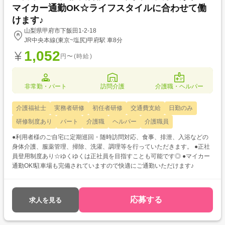
マイカー通勤OK☆ライフスタイルに合わせて働
けます♪
山梨県甲府市下飯田1-2-18
JR中央本線(東京~塩尻)甲府駅 車8分
1,052
円〜(時給)
非常勤・パート
訪問介護
介護職・ヘルパー
介護福祉士
実務者研修
初任者研修
交通費支給
日勤のみ
研修制度あり
パート
介護職
ヘルパー
介護職員
●利用者様のご自宅に定期巡回・随時訪問対応、食事、排泄、入浴などの
身体介護、服薬管理、掃除、洗濯、調理等を行っていただきます。 ●正社
員登用制度あり☆ゆくゆくは正社員を目指すことも可能です◎ ●マイカー
通勤OK!駐車場も完備されていますので快適にご通勤いただけます♪
応募する
求人を見る