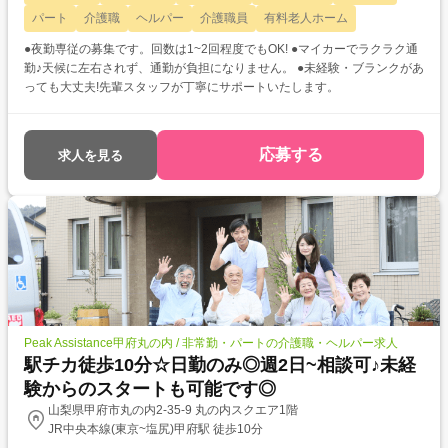
パート
介護職
ヘルパー
介護職員
有料老人ホーム
●夜勤専従の募集です。回数は1~2回程度でもOK! ●マイカーでラクラク通
勤♪天候に左右されず、通勤が負担になりません。 ●未経験・ブランクがあ
っても大丈夫!先輩スタッフが丁寧にサポートいたします。
応募する
求人を見る
Peak Assistance甲府丸の内 / 非常勤・パートの介護職・ヘルパー求人
駅チカ徒歩10分☆日勤のみ◎週2日~相談可♪未経
験からのスタートも可能です◎
山梨県甲府市丸の内2-35-9 丸の内スクエア1階
JR中央本線(東京~塩尻)甲府駅 徒歩10分