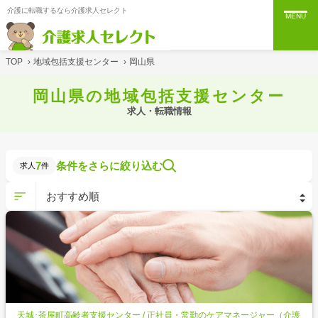
介護に転職するなら介護求人セレクト
MENU
TOP
›
地域包括支援センター
›
岡山県
岡山県の地域包括支援センター
求人・転職情報
7
条件をさらに絞り込む
求人
件
天城･茶屋町高齢者支援センター / 正社員・常勤のケアマネージャー（介護