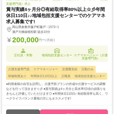
支援専門員）求人
賞与実績4ヶ月分◎有給取得率80%以上☆彡年間
休日110日♪♪地域包括支援センターでのケアマネ
求人募集です!
岡山県倉敷市藤戸町藤戸 - 1573−1
瀬戸大橋線植松駅 徒歩10分
200,000
円〜(月給)
正社員・常勤
地域包括支援センター
ケアマネージャー（介護
支援専門員）
介護支援専門員
ケアマネージャー
交通費支給
日勤のみ
研修制度あり
年間休日110日以上
正職員
地域包括支援センター
●利用者様の自宅を訪問し、介護予防プランの作成や介護サービスの調整
などを行って頂きます☆彡 ●賞与実績は4ヶ月分と高水準!日頃の頑張りを
きちんと評価していただけます◎ ●年間休日110日♪ 有給取得率も高く、ワ
ークライフバランス重視の方にもオススメです!