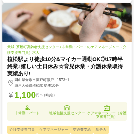
天城･茶屋町高齢者支援センター / 非常勤・パートのケアマネージャー（介
護支援専門員）求人
植松駅より徒歩10分&マイカー通勤OK◎17時半
終業♪嬉しい土日休み☆育児休業・介護休業取得
実績あり!
岡山県倉敷市藤戸町藤戸 - 1573−1
瀬戸大橋線植松駅 徒歩10分
1,100
円〜(時給)
非常勤・パート
地域包括支援センター
ケアマネージャー（介護
支援専門員）
介護支援専門員
ケアマネージャー
交通費支給
駅チカ