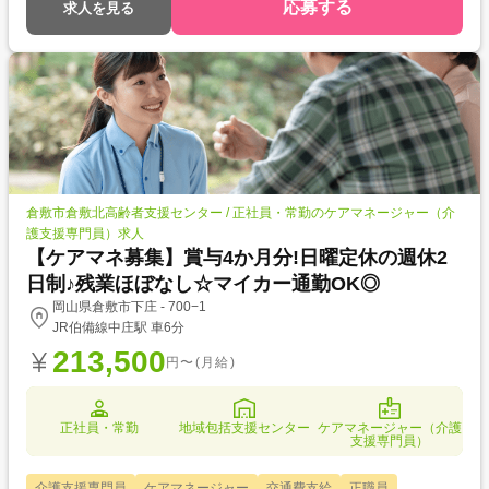
応募する
求人を見る
倉敷市倉敷北高齢者支援センター / 正社員・常勤のケアマネージャー（介
護支援専門員）求人
【ケアマネ募集】賞与4か月分!日曜定休の週休2
日制♪残業ほぼなし☆マイカー通勤OK◎
岡山県倉敷市下庄 - 700−1
JR伯備線中庄駅 車6分
213,500
円〜(月給)
正社員・常勤
地域包括支援センター
ケアマネージャー（介護
支援専門員）
介護支援専門員
ケアマネージャー
交通費支給
正職員