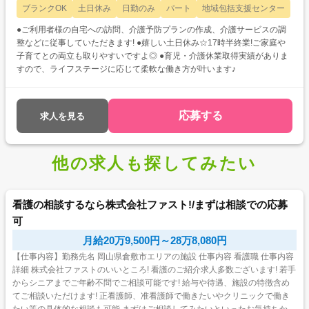
ブランクOK
土日休み
日勤のみ
パート
地域包括支援センター
●ご利用者様の自宅への訪問、介護予防プランの作成、介護サービスの調
整などに従事していただきます! ●嬉しい土日休み☆17時半終業!ご家庭や
子育てとの両立も取りやすいですよ◎ ●育児・介護休業取得実績がありま
すので、ライフステージに応じて柔軟な働き方が叶います♪
応募する
求人を見る
他の求人も探してみたい
看護の相談するなら株式会社ファスト!/まずは相談での応募
可
月給20万9,500円～28万8,080円
【仕事内容】勤務先名 岡山県倉敷市エリアの施設 仕事内容 看護職 仕事内容
詳細 株式会社ファストのいいところ! 看護のご紹介求人多数ございます! 若手
からシニアまでご年齢不問でご相談可能です! 給与や待遇、施設の特徴含め
てご相談いただけます! 正看護師、准看護師で働きたいやクリニックで働き