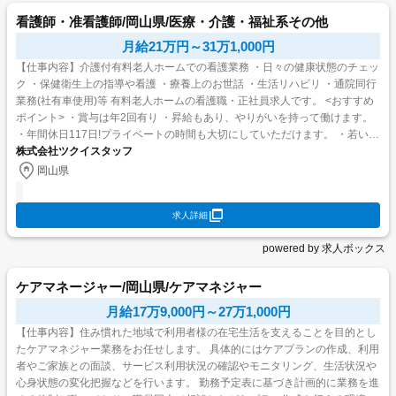
看護師・准看護師/岡山県/医療・介護・福祉系その他
月給21万円～31万1,000円
【仕事内容】介護付有料老人ホームでの看護業務 ・日々の健康状態のチェッ
ク ・保健衛生上の指導や看護 ・療養上のお世話 ・生活リハビリ ・通院同行
業務(社有車使用)等 有料老人ホームの看護職・正社員求人です。 <おすすめ
ポイント> ・賞与は年2回有り ・昇給もあり、やりがいを持って働けます。
・年間休日117日!プライベートの時間も大切にしていただけます。 ・若いス
タッフが多く、活気溢れる職場...
株式会社ツクイスタッフ
岡山県
求人詳細
powered by 求人ボックス
ケアマネージャー/岡山県/ケアマネジャー
月給17万9,000円～27万1,000円
【仕事内容】住み慣れた地域で利用者様の在宅生活を支えることを目的とし
たケアマネジャー業務をお任せします。 具体的にはケアプランの作成、利用
者やご家族との面談、サービス利用状況の確認やモニタリング、生活状況や
心身状態の変化把握などを行います。 勤務予定表に基づき計画的に業務を進