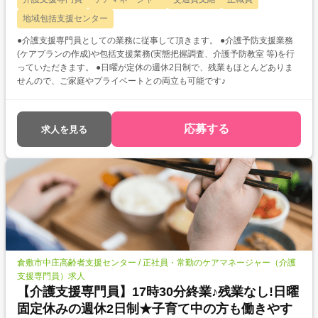
地域包括支援センター
●介護支援専門員としての業務に従事して頂きます。 ●介護予防支援業務
(ケアプランの作成)や包括支援業務(実態把握調査、介護予防教室 等)を行
っていただきます。 ●日曜が定休の週休2日制で、残業もほとんどありま
せんので、ご家庭やプライベートとの両立も可能です♪
応募する
求人を見る
倉敷市中庄高齢者支援センター / 正社員・常勤のケアマネージャー（介護
支援専門員）求人
【介護支援専門員】17時30分終業♪残業なし!日曜
固定休みの週休2日制★子育て中の方も働きやす