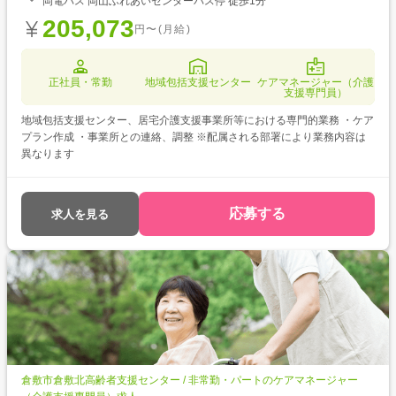
岡電バス 岡山ふれあいセンターバス停 徒歩1分
205,073
円〜(月給)
正社員・常勤
地域包括支援センター
ケアマネージャー（介護
支援専門員）
地域包括支援センター、居宅介護支援事業所等における専門的業務 ・ケア
プラン作成 ・事業所との連絡、調整 ※配属される部署により業務内容は
異なります
応募する
求人を見る
倉敷市倉敷北高齢者支援センター / 非常勤・パートのケアマネージャー