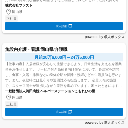
たい等の具体的な相談も可能 まずはご相談してみたいといったお気持ちから
のご応募でも構い...
株式会社ファスト
岡山県
正社員
求人詳細
powered by 求人ボックス
施設内介護・看護/岡山県/介護職
月給20万6,000円～24万5,000円
【仕事内容】入居者様が安心して生活できるよう、日常生活を支える介護業
務をお任せします。 サービス付き高齢者向け住宅において、各居室を訪問
し、食事・入浴・排泄などの身体介助や掃除・洗濯などの生活援助を行いま
す。また、夜勤時には見守りや巡回対応も担当します。 定員50名の施設
で、スタッフ同士が連携しながら業務を進めています。困ったときにはすぐ
相談できる体制が整っており、安心して働ける環境です。 【経験...
一般財団法人河田病院 ヘルパーステーションこもれびの里
岡山県
正社員
求人詳細
powered by 求人ボックス