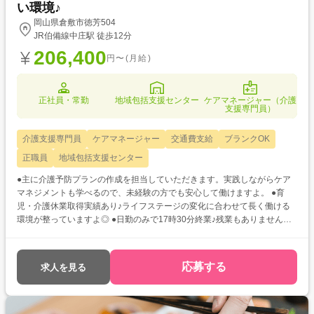
い環境♪
岡山県倉敷市徳芳504
JR伯備線中庄駅 徒歩12分
206,400
円〜(月給)
正社員・常勤
地域包括支援センター
ケアマネージャー（介護
支援専門員）
介護支援専門員
ケアマネージャー
交通費支給
ブランクOK
正職員
地域包括支援センター
●主に介護予防プランの作成を担当していただきます。実践しながらケア
マネジメントも学べるので、未経験の方でも安心して働けますよ。 ●育
児・介護休業取得実績あり♪ライフステージの変化に合わせて長く働ける
環境が整っていますよ◎ ●日勤のみで17時30分終業♪残業もありませんの
で、プライベートの時間もしっかり確保できます◎
応募する
求人を見る