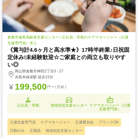
倉敷市連島高齢者支援センター / 正社員・常勤のケアマネージャー（介護
支援専門員）求人
《賞与計4.6ヶ月と高水準★》17時半終業♪日祝固
定休み!未経験歓迎☆ご家庭との両立も取りやす
い◎
岡山県倉敷市神田2丁目3 - 27
水島本線栄駅 徒歩15分
199,500
円〜(月給)
正社員・常勤
地域包括支援センター
ケアマネージャー（介護
支援専門員）
介護支援専門員
ケアマネージャー
交通費支給
ブランクOK
日勤のみ
正職員
地域包括支援センター