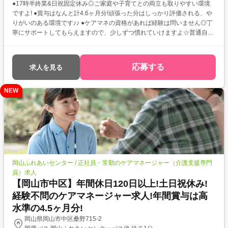
●17時半終業&日祝固定休み◎ご家庭や子育てとの両立も取りやすい環境
ですよ! ●賞与はなんと計4.6ヶ月分!頑張った分はしっかり評価される、や
りがいのある環境です♪♪ ●ケアマネの資格があれば経験は問いません◎丁
寧にサポートしてもらえますので、少しずつ慣れていけますよ☆普通自動
車運転免許(AT限定可)必須です!
応募する
求人を見る
NEW
岡山ふれあいセンター / 正社員・常勤のケアマネージャー（介護支援専門
員）求人
【岡山市中区】年間休日120日以上!土日祝休み!
経験不問のケアマネージャー求人!年間賞与は高
水準の4.5ヶ月分!
岡山県岡山市中区桑野715-2