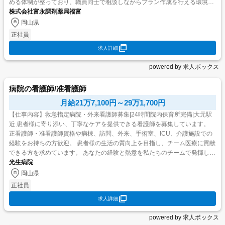
める体制が整っており、職員同士で相談しながらプラン作成を行える環境で
す。土日祝休みのため、プライベートとの両立もしやすく、安...
株式会社富永調剤薬局福富
岡山県
正社員
求人詳細
powered by 求人ボックス
病院の看護師/准看護師
月給21万7,100円～29万1,700円
【仕事内容】救急指定病院・外来看護師募集|24時間院内保育所完備|大元駅
近 患者様に寄り添い、丁寧なケアを提供できる看護師を募集しています。
正看護師・准看護師資格や病棟、訪問、外来、手術室、ICU、介護施設での
経験をお持ちの方歓迎。 患者様の生活の質向上を目指し、チーム医療に貢献
できる方を求めています。 あなたの経験と熱意を私たちのチームで発揮して
光生病院
ください。 当施設では大学病院、総合病院、ク...
岡山県
正社員
求人詳細
powered by 求人ボックス