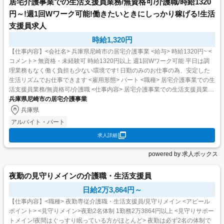
居宅介護事業での生活支援員業務/無資格可/介護職/時給1320
円～!週1回Wワーク可能!働きたいときにしっかり稼げる!生活
支援員求人
時給1,320円
【仕事内容】<会社名> 兵庫県尼崎市の居宅介護事業 <給与> 時給1320円~ <
コメント> 無資格・未経験可 時給1320円以上 週1回Wワーク可能 平日は調
理業務もなく働く負担も少ない環境です! 日勤のみのお仕事の為、安定した
生活リズムでお仕事できます <雇用形態> パート <職種> 居宅介護事業での生
活支援員業務/無資格可/介護職 <仕事内容> 居宅介護事業での生活支援員業務
全...
兵庫県尼崎市の居宅介護事業
兵庫県
アルバイト・パート
求人詳細
powered by 求人ボックス
夜勤の見守りメインの介護職・生活支援員
日給2万3,864円～
【仕事内容】<職種> 夜勤専従介護職・生活支援員/見守りメイン <アピール
ポイント> <見守りメイン>夜勤2名体制 1勤務2万3864円以上 <見守りサポー
トメイン!夜間はぐっすり眠っている方がほとんど> 夜勤は必ず2名の体制で