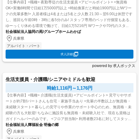
【仕事内容】<職種> 夜勤専従の生活支援員 <アピールポイント> <無資格
OK>実働8時間で日給1万5000円以上 <時給換算だと時給1900円以上!Wワー
クの先輩多数!> 入居者様は4名または5名と少人数 21:30～翌6:00は休憩です
し、巡回も午前0時・3時に各5分のみ! スタッフ専用のベッド付個室もある、
ゆーっくり休める環境で働けて、日給1万5216円 Wワークや70代のスタ...
社会福祉法人協同の苑/グループホームわかば
兵庫県
アルバイト・パート
求人詳細
powered by 求人ボックス
生活支援員・介護職/シニアやミドルも歓迎
時給1,116円～1,176円
【仕事内容】<職種> 介護職(生活支援員) <アピールポイント> 見守りやサポ
ートが約7割!パートさんも住宅・家族手当あり <先輩の半数以上が無資格・
未経験スタート> 暮らしの見守りや作業のサポート中心のため、無資格・未
経験の方も大歓迎! ちなみに施設長も無資格・未経験入社で、現在も資格は
ガイドヘルパーのみです。 <フロア担当制> 利用者数23名に対してスタッフ
7名体制で、新人さんへのフ...
社会福祉法人輝福祉会 明倫の郷
兵庫県
アルバイト・パート