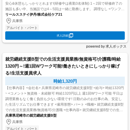
安心&休憩もしっかりとれます!(研修中は夜勤3名体制) 1～2回で研修終了の
施設も多い中、当施設では4～5回は一緒に勤務します。 調理なし <ワンフロ
ア・定員12名...
リールスステイ伊丹/株式会社ケア21
兵庫県
アルバイト・パート
求人詳細
powered by 求人ボックス
就労継続支援B型での生活支援員業務/無資格可/介護職/時給
1320円～!週1回Wワーク可能!働きたいときにしっかり稼げ
る!生活支援員求人
時給1,320円
【仕事内容】<会社名> 兵庫県尼崎市の就労継続支援B型 <給与> 時給1320円
~ <コメント> 無資格・未経験可 時給1320円以上 週1回Wワーク可能 平日は
調理業務もなく働く負担も少ない環境です! 日勤のみのお仕事の為、安定し
た生活リズムでお仕事できます <雇用形態> パート <職種> 就労継続支援B型
での生活支援員業務/無資格可/介護職 <仕事内容> 就労継続支援B型での生
活...
兵庫県尼崎市の就労継続支援B型
兵庫県
アルバイト・パート