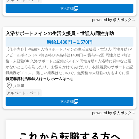
求人詳細
powered by 求人ボックス
入浴サポートメインの生活支援員・世話人/同性介助
時給1,430円～1,570円
【仕事内容】<職種> 入浴サポートメインの生活支援員・世話人(同性介助) <
アピールポイント> <無資格OK>高時給1430円～!賞与年2回 同性介助 <無資
格・未経験OK!入浴サポートと記録がメイン 同性介助> 入浴時に背中など届
かないところを洗ったり、 お湯をかけてあげたり、衣服着脱のサポートと記
録業務がメイン。 難しい業務はないので、無資格や未経験の方もすぐに慣れ
ていただけますよ! 入...
特定非営利活動法人はっち ホームはっち
兵庫県
アルバイト・パート
求人詳細
powered by 求人ボックス