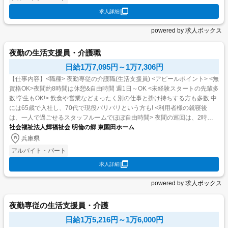
求人詳細
powered by 求人ボックス
夜勤の生活支援員・介護職
日給1万7,095円～1万7,306円
【仕事内容】<職種> 夜勤専従の介護職(生活支援員) <アピールポイント> <無
資格OK>夜間約8時間は休憩&自由時間 週1日～OK <未経験スタートの先輩多
数!学生もOK!> 飲食や営業などまったく別の仕事と掛け持ちする方も多数 中
には65歳で入社し、70代で現役バリバリという方も! <利用者様の就寝後
は、一人で過ごせるスタッフルームでほぼ自由時間> 夜間の巡回は、2時間
に1回、1部...
社会福祉法人輝福祉会 明倫の郷 東園田ホーム
兵庫県
アルバイト・パート
求人詳細
powered by 求人ボックス
夜勤専従の生活支援員・介護
日給1万5,216円～1万6,000円