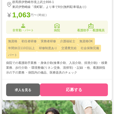
群馬県伊勢崎市境上武士898-1
東武伊勢崎線「境町駅」より車で8分(無料駐車場あり)
1,063
円〜(時給)
非常勤・パート
病院
看護助手・看護職員
無資格
初任者研修
実務者研修
介護福祉士
無資格OK
年間休日110日以上
研修制度あり
交通費支給
社会保険完備
パート
病院での看護助手業務 ・身体介助(食事介助、入浴介助、排泄介助) ・移乗
業務、歩行介助 ・環境整備(リネン交換、清掃等) ・記録 ・他、看護師指
示の下の業務 ・病院内の備品、医療器具のチェック
応募する
求人を見る