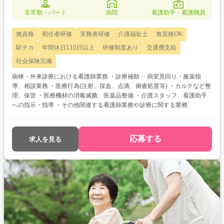
非常勤・パート
病院
看護助手・看護職員
無資格
初任者研修
実務者研修
介護福祉士
無資格OK
駅チカ
年間休日110日以上
研修制度あり
交通費支給
社会保険完備
病棟・外来診療における看護師業務 ・診療補助 ・病室見回り・服薬指
導、相談業務 ・医療行為(注射、採血、点滴、褥瘡処置等) ・カルテなど整
理、保管 ・医療機材の消毒滅菌、医薬品整備 ・介護スタッフ、看護助手
への指示・指導 ・その他関連する看護師業務や診療に関する業務
応募する
求人を見る