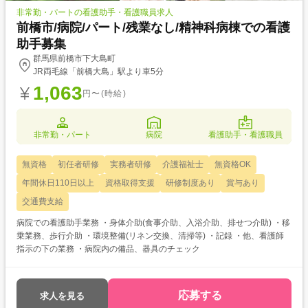
非常勤・パートの看護助手・看護職員求人
前橋市/病院/パート/残業なし/精神科病棟での看護
助手募集
群馬県前橋市下大島町
JR両毛線「前橋大島」駅より車5分
1,063
円〜(時給)
非常勤・パート
病院
看護助手・看護職員
無資格
初任者研修
実務者研修
介護福祉士
無資格OK
年間休日110日以上
資格取得支援
研修制度あり
賞与あり
交通費支給
病院での看護助手業務 ・身体介助(食事介助、入浴介助、排せつ介助) ・移
乗業務、歩行介助 ・環境整備(リネン交換、清掃等) ・記録 ・他、看護師
指示の下の業務 ・病院内の備品、器具のチェック
応募する
求人を見る