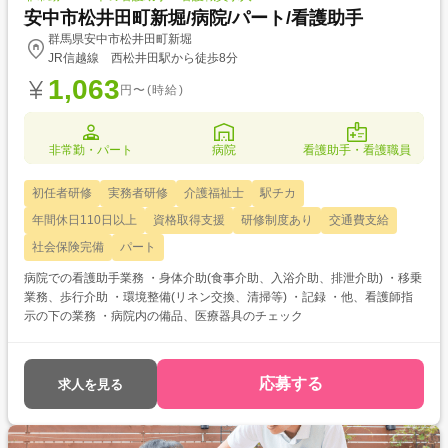
安中市松井田町新堀/病院/パート/看護助手
群馬県安中市松井田町新堀
JR信越線 西松井田駅から徒歩8分
1,063
円〜(時給)
非常勤・パート
病院
看護助手・看護職員
初任者研修
実務者研修
介護福祉士
駅チカ
年間休日110日以上
資格取得支援
研修制度あり
交通費支給
社会保険完備
パート
病院での看護助手業務 ・身体介助(食事介助、入浴介助、排泄介助) ・移乗
業務、歩行介助 ・環境整備(リネン交換、清掃等) ・記録 ・他、看護師指
示の下の業務 ・病院内の備品、医療器具のチェック
応募する
求人を見る