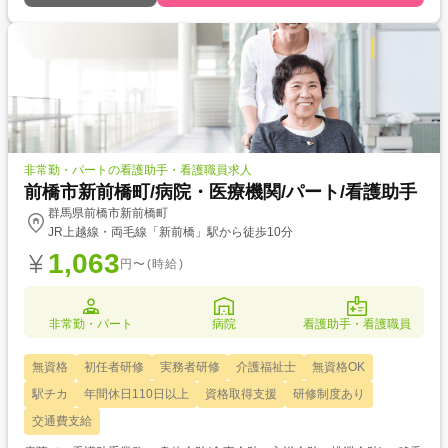
非常勤・パートの看護助手・看護職員求人
前橋市新前橋町/病院・医療機関/パート/看護助手
群馬県前橋市新前橋町
JR上越線・両毛線「新前橋」駅から徒歩10分
1,063
円〜(時給)
非常勤・パート
病院
看護助手・看護職員
無資格
初任者研修
実務者研修
介護福祉士
無資格OK
駅チカ
年間休日110日以上
資格取得支援
研修制度あり
交通費支給