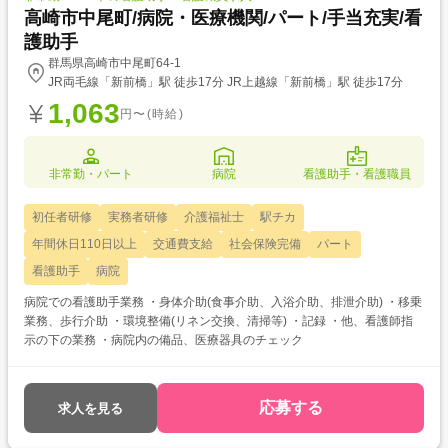
高崎市中尾町/病院・医療機関/パート/手当充実/看
護助手
群馬県高崎市中尾町64-1
JR両毛線「新前橋」駅 徒歩17分 JR上越線「新前橋」駅 徒歩17分
1,063
円〜(時給)
非常勤・パート
病院
看護助手・看護職員
初任者研修
実務者研修
介護福祉士
駅チカ
年間休日110日以上
交通費支給
社会保険完備
パート
看護助手
病院
病院での看護助手業務 ・身体介助(食事介助、入浴介助、排泄介助) ・移乗
業務、歩行介助 ・環境整備(リネン交換、清掃等) ・記録 ・他、看護師指
示の下の業務 ・病院内の備品、医療器具のチェック
応募する
求人を見る