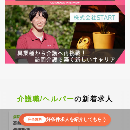
介護職/ヘルパー
の新着求人
病院
好条件求人を紹介してもらう
完全無料
高崎市/病院/パート/無資格OK/