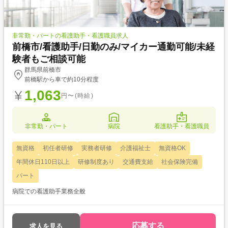
非常勤・パートの看護助手・看護職員求人
前橋市/看護助手/日勤のみ/マイカー通勤可能/未経
験者もご相談可能
群馬県前橋市
前橋駅から車で約10分程度
1,063
円〜(時給)
非常勤・パート
病院
看護助手・看護職員
無資格
初任者研修
実務者研修
介護福祉士
無資格OK
年間休日110日以上
研修制度あり
交通費支給
社会保険完備
パート
病院での看護助手業務全般
応募する
求人を見る