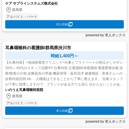
(1事業所につき) 1...
ケア サプライシステムズ株式会社
群馬県
アルバイト・パート
求人詳細
powered by 求人ボックス
耳鼻咽喉科の看護師/群馬県渋川市
時給1,400円～
【仕事内容】<地域密着型クリニック>仕事とプライベートの両立がしやすい
20代～40代のスタッフ活躍中!! 仕事内容 正看護師/准看護師 看護業務全般 診
察/検査の介助 診療器具の準備 機器管理・器具洗浄 健康相談・患者さんへの
診察内容説明 etc… 入職後はできることから丁寧に教えます。 先輩スタッフ
が丁寧に指導しますので、ブランクがある方でも安心 分からないことがあれ
ば何でも...
いのうえ耳鼻咽喉科医院
群馬県
アルバイト・パート
求人詳細
powered by 求人ボックス