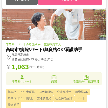
非常勤・パートの看護助手・看護職員求人
高崎市/病院/パート/無資格OK/看護助手
群馬県高崎市
榛名荘病院前バス停より徒歩1分
1,063
円〜(時給)
非常勤・パート
病院
看護助手・看護職員
無資格
初任者研修
実務者研修
介護福祉士
無資格OK
年間休日110日以上
交通費支給
社会保険完備
パート
看護助手