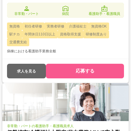
非常勤・パート
病院
看護助手・看護職員
無資格
初任者研修
実務者研修
介護福祉士
無資格OK
駅チカ
年間休日110日以上
資格取得支援
研修制度あり
交通費支給
病棟における看護助手業務全般
応募する
求人を見る
非常勤・パートの看護助手・看護職員求人