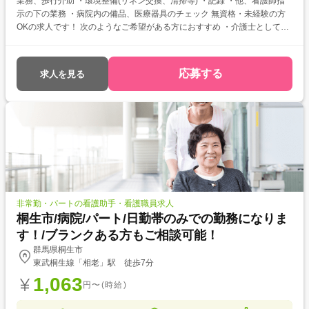
業務、歩行介助 ・環境整備(リネン交換、清掃等) ・記録 ・他、看護師指
示の下の業務 ・病院内の備品、医療器具のチェック 無資格・未経験の方
OKの求人です！ 次のようなご希望がある方におすすめ ・介護士として働
きたい ・介護のお仕事について教えてほしい ・資格取得を目指している
・働く前に職場見学がしたい
応募する
求人を見る
非常勤・パートの看護助手・看護職員求人
桐生市/病院/パート/日勤帯のみでの勤務になりま
す！/ブランクある方もご相談可能！
群馬県桐生市
東武桐生線「相老」駅 徒歩7分
1,063
円〜(時給)