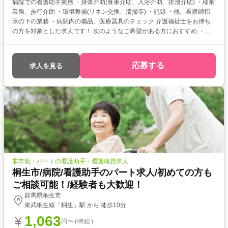
病院での看護助手業務 ・身体介助(食事介助、入浴介助、排泄介助) ・移乗
業務、歩行介助 ・環境整備(リネン交換、清掃等) ・記録 ・他、看護師指
示の下の業務 ・病院内の備品、医療器具のチェック 介護福祉士をお持ち
の方を対象とした求人です！ 次のようなご希望がある方におすすめ ・待
遇アップ(介福取得を期に転職したい) ・経験値アップ (未経験の施設で働
きたい) ・対人スキルアップ (幅広20代～60代活躍中の職場でコミュニケ
ーション力を磨きたい)
応募する
求人を見る
非常勤・パートの看護助手・看護職員求人
桐生市/病院/看護助手のパート求人/初めての方も
ご相談可能！/経験者も大歓迎！
群馬県桐生市
東武桐生線「桐生」駅 から 徒歩10分
1,063
円〜(時給)