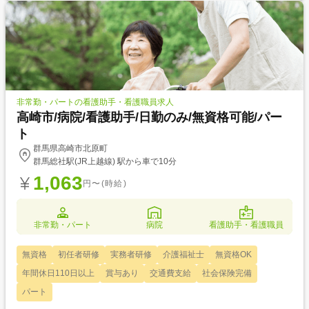
非常勤・パートの看護助手・看護職員求人
高崎市/病院/看護助手/日勤のみ/無資格可能/パー
ト
群馬県高崎市北原町
群馬総社駅(JR上越線) 駅から車で10分
1,063
円〜(時給)
非常勤・パート
病院
看護助手・看護職員
無資格
初任者研修
実務者研修
介護福祉士
無資格OK
年間休日110日以上
賞与あり
交通費支給
社会保険完備
パート