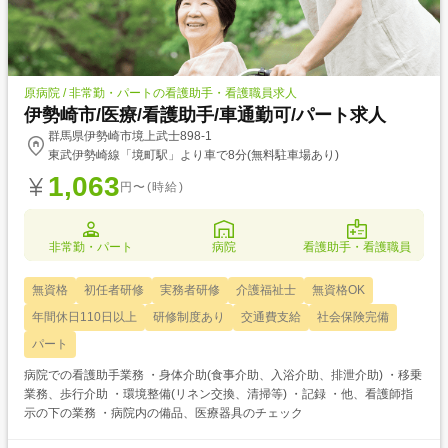
原病院 / 非常勤・パートの看護助手・看護職員求人
伊勢崎市/医療/看護助手/車通勤可/パート求人
群馬県伊勢崎市境上武士898-1
東武伊勢崎線「境町駅」より車で8分(無料駐車場あり)
1,063
円〜(時給)
非常勤・パート
病院
看護助手・看護職員
無資格
初任者研修
実務者研修
介護福祉士
無資格OK
年間休日110日以上
研修制度あり
交通費支給
社会保険完備
パート
病院での看護助手業務 ・身体介助(食事介助、入浴介助、排泄介助) ・移乗
業務、歩行介助 ・環境整備(リネン交換、清掃等) ・記録 ・他、看護師指
示の下の業務 ・病院内の備品、医療器具のチェック