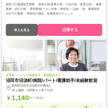
病院での看護助手業務 ・身体介助(食事介助、入浴介助、排泄介助) ・移乗
業務、歩行介助 ・環境整備(リネン交換、清掃等) ・記録 ・他、看護師指
示の下の業務 ・病院内の備品、医療器具のチェック
応募する
求人を見る
非常勤・パートの看護助手・看護職員求人
沼田市沼須町/病院/パート/看護助手/未経験歓迎
群馬県沼田市沼須町910番地1
JR上越線 沼田駅より車で10分
1,140
円〜(時給)