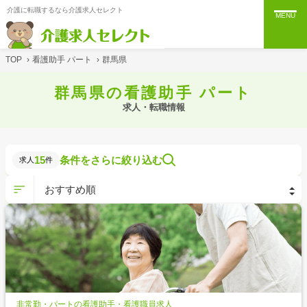
介護に転職するなら介護求人セレクト
MENU
TOP
›
看護助手 パート
›
群馬県
群馬県の看護助手 パート
求人・転職情報
15
条件をさらに絞り込む
求人
件
非常勤・パートの看護助手・看護職員求人