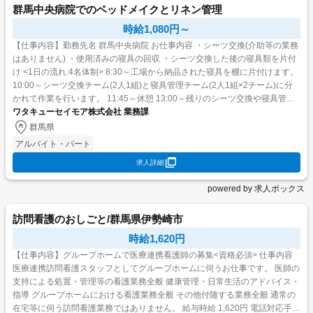
群馬中央病院でのベッドメイクとリネン管理
時給1,080円～
【仕事内容】勤務先名 群馬中央病院 お仕事内容 ・シーツ交換(介助等の業務
はありません) ・使用済みの寝具の回収 ・シーツ交換した後の寝具類を片付
け <1日の流れ:4名体制> 8:30～工場から納品された寝具を棚に片付けます。
10:00～シーツ交換チーム(2人1組)と寝具管理チーム(2人1組×2チーム)に分
かれて作業を行います。 11:45～休憩 13:00～残りのシーツ交換や寝具管理
を...
ワタキューセイモア株式会社 業務課
群馬県
アルバイト・パート
求人詳細
powered by 求人ボックス
訪問看護のおしごと/群馬県伊勢崎市
時給1,620円
【仕事内容】グループホームで医療連携看護師の募集<資格必須> 仕事内容
医療連携訪問看護スタッフとしてグループホームに伺うお仕事です。 医師の
支持による処置・管理等の看護業務全般 健康管理・日常生活のアドバイス・
指導 グループホームにおける看護業務全般 その他付随する業務全般 通常の
在宅等に伺う訪問看護業務ではありません。 給与時給 1,620円 電話対応手当