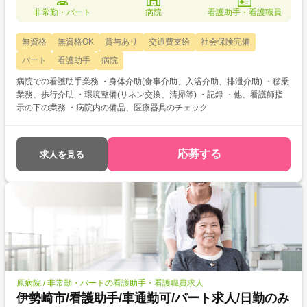
非常勤・パート
病院
看護助手・看護職員
無資格
無資格OK
賞与あり
交通費支給
社会保険完備
パート
看護助手
病院
病院での看護助手業務 ・身体介助(食事介助、入浴介助、排泄介助) ・移乗
業務、歩行介助 ・環境整備(リネン交換、清掃等) ・記録 ・他、看護師指
示の下の業務 ・病院内の備品、医療器具のチェック
応募する
求人を見る
原病院 / 非常勤・パートの看護助手・看護職員求人
伊勢崎市/看護助手/車通勤可/パート求人/日勤のみ