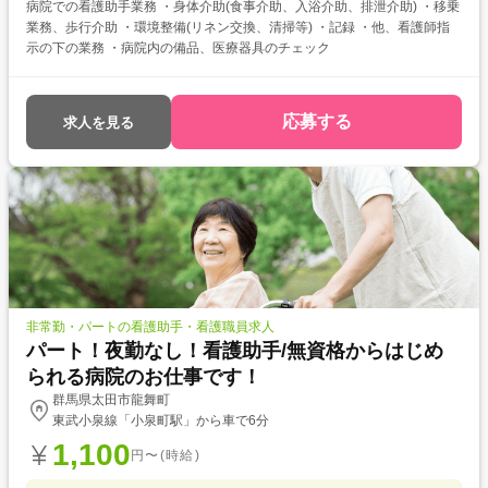
病院での看護助手業務 ・身体介助(食事介助、入浴介助、排泄介助) ・移乗
業務、歩行介助 ・環境整備(リネン交換、清掃等) ・記録 ・他、看護師指
示の下の業務 ・病院内の備品、医療器具のチェック
応募する
求人を見る
非常勤・パートの看護助手・看護職員求人
パート！夜勤なし！看護助手/無資格からはじめ
られる病院のお仕事です！
群馬県太田市龍舞町
東武小泉線「小泉町駅」から車で6分
1,100
円〜(時給)