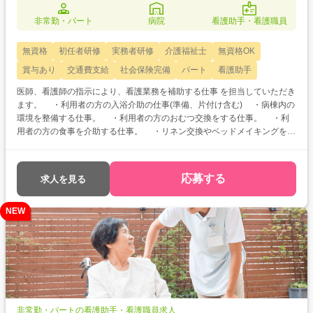
非常勤・パート
病院
看護助手・看護職員
無資格
初任者研修
実務者研修
介護福祉士
無資格OK
賞与あり
交通費支給
社会保険完備
パート
看護助手
医師、看護師の指示により、看護業務を補助する仕事 を担当していただき
ます。 ・利用者の方の入浴介助の仕事(準備、片付け含む) ・病棟内の
環境を整備する仕事。 ・利用者の方のおむつ交換をする仕事。 ・利
用者の方の食事を介助する仕事。 ・リネン交換やベッドメイキングを行
う仕事。 ・その他上記以外における利用者の方の生活支援に係る仕事。
応募する
求人を見る
NEW
非常勤・パートの看護助手・看護職員求人