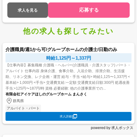
応募する
求人を見る
他の求人も探してみたい
介護職員/週1から可/グループホームの介護士/日勤のみ
時給1,125円～1,337円
【仕事内容】募集職種 介護職・ヘルパー(介護職員・介護スタッフ) パート・
アルバイト 仕事内容 身体介護、食事介助、入浴介助、排泄介助、生活援
助、リネン交換、レク企画・運営 給与・手当 <給与> 時給1,125〜1,337円 <
基本給> 1,000円 <手当> 交通費支給:一定額 交通費支給日額:300円 処遇改善
手当:+125円〜187円/時 資格 必要経験: 他の介護事業所での...
有限会社アイケアほしのグループホーム まんさく
群馬県
アルバイト・パート
求人詳細
powered by 求人ボックス