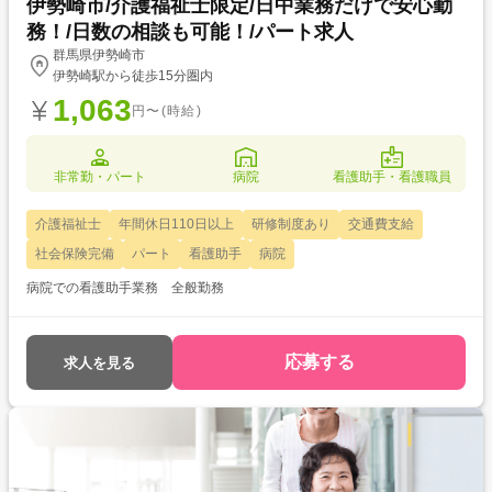
伊勢崎市/介護福祉士限定/日中業務だけで安心勤
務！/日数の相談も可能！/パート求人
群馬県伊勢崎市
伊勢崎駅から徒歩15分圏内
1,063
円〜(時給)
非常勤・パート
病院
看護助手・看護職員
介護福祉士
年間休日110日以上
研修制度あり
交通費支給
社会保険完備
パート
看護助手
病院
病院での看護助手業務 全般勤務
応募する
求人を見る