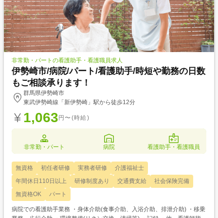
非常勤・パートの看護助手・看護職員求人
伊勢崎市/病院/パート/看護助手/時短や勤務の日数
もご相談承ります！
群馬県伊勢崎市
東武伊勢崎線「新伊勢崎」駅から徒歩12分
1,063
円〜(時給)
非常勤・パート
病院
看護助手・看護職員
無資格
初任者研修
実務者研修
介護福祉士
年間休日110日以上
研修制度あり
交通費支給
社会保険完備
無資格OK
パート
病院での看護助手業務 ・身体介助(食事介助、入浴介助、排泄介助) ・移乗