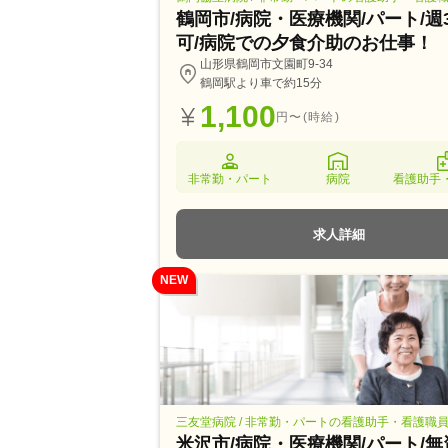
鶴岡市/病院・医療機関/パート/週
可/病院での夕食介助のお仕事！
山形県鶴岡市文園町9-34
鶴岡駅より車で約15分
1,100
円〜(時給)
非常勤・パート
病院
看護助手
求人詳細
NEW
三友堂病院 / 非常勤・パートの看護助手・看護職
米沢市/病院・医療機関/パート/無