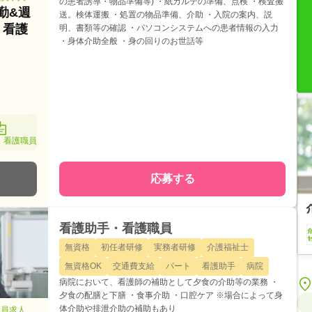
の患者誘導・物品準備等) ・紙カルテの準備、点検 ・検査搬
勤&週
送。検体運搬 ・処置の物品準備、介助 ・入院の案内、説
！看護
明、書類等の確認 ・パソコンシステムへの患者情報の入力
・身体介助全般 ・身の回りのお世話等
・看護職員
応募する
看護助手・看護職員
無資格
初任者研修
実務者研修
介護福祉士
無資格OK
交通費支給
パート
看護助手
病院
病院において、看護師の補助として夕食の介助等の業務 ・
夕食の配膳と下膳 ・食事介助 ・口腔ケア ※場合によって身
体介助や排泄介助の補助もあり
職員求人