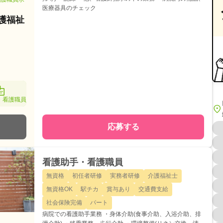
医療器具のチェック
介護福祉
・看護職員
応募する
看護助手・看護職員
無資格
初任者研修
実務者研修
介護福祉士
無資格OK
駅チカ
賞与あり
交通費支給
社会保険完備
パート
病院での看護助手業務 ・身体介助(食事介助、入浴介助、排