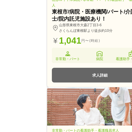
人
東根市/病院・医療機関/パート/
士/院内託児施設あり！
山形県東根市大森2丁目3-6
さくらんぼ東根駅より徒歩約10分
1,041
円〜(時給)
非常勤・パート
病院
看護助手
求人詳細
非常勤・パートの看護助手・看護職員求人