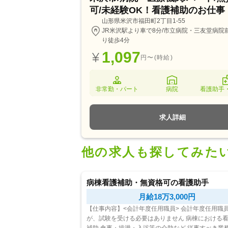
可/未経験OK！看護補助のお仕事
山形県米沢市福田町2丁目1-55
JR米沢駅より車で8分/市立病院・三友堂病院
り徒歩4分
1,097
円〜(時給)
非常勤・パート
病院
看護助手
求人詳細
他の求人も探してみた
病棟看護補助・無資格可の看護助手
月給18万3,000円
【仕事内容】<会計年度任用職員> 会計年度任用職員です
が、試験を受ける必要はありません 病棟における看護業務