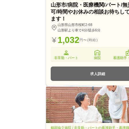
山形市/病院・医療機関/パート/無
可/時間やお休みの相談お待ちし
ます！
山形県山形市桜町2-68
山形駅より車で4分/徒歩6分
1,032
円〜(時給)
非常勤・パート
病院
看護助手
求人詳細
鶴岡協立病院 / 非常勤・パートの看護助手・看護