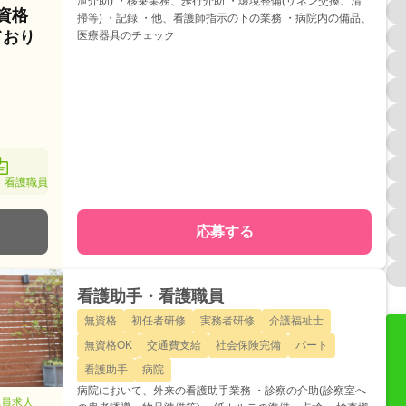
泄介助) ・移乗業務、歩行介助 ・環境整備(リネン交換、清
資格
掃等) ・記録 ・他、看護師指示の下の業務 ・病院内の備品、
ており
医療器具のチェック
・看護職員
応募する
看護助手・看護職員
無資格
初任者研修
実務者研修
介護福祉士
無資格OK
交通費支給
社会保険完備
パート
看護助手
病院
病院において、外来の看護助手業務 ・診察の介助(診察室へ
職員求人