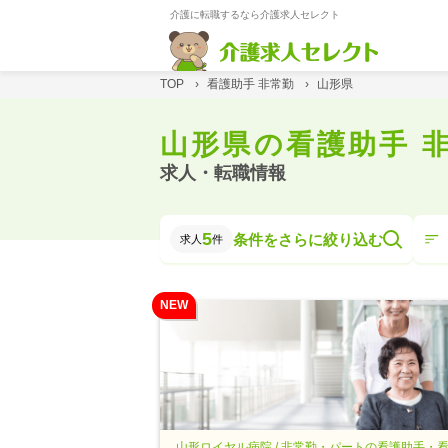
介護に転職するなら介護求人セレクト
TOP
›
看護助手 非常勤
›
山形県
山形県の看護助手 
求人・転職情報
5
条件をさらに絞り込む
求人
件
NEW
山形ロイヤル病院 / 非常勤・パートの看護助手・