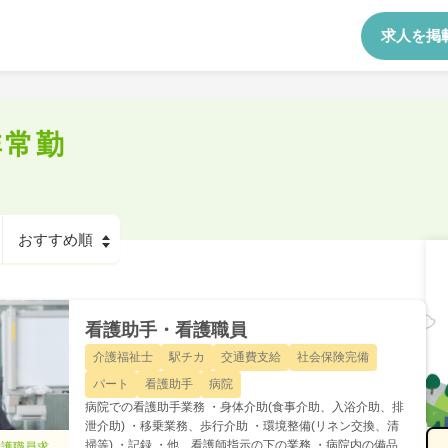
求人を掲
非常勤
看護助手・看護職員
介護福祉士
駅チカ
交通費支給
社会保険完備
パート
看護助手
病院
病院での看護助手業務 ・身体介助(食事介助、入浴介助、排
泄介助) ・移乗業務、歩行介助 ・環境整備(リネン交換、清
掃等) ・記録 ・他、看護師指示の下の業務 ・病院内の備品、
看護職員求