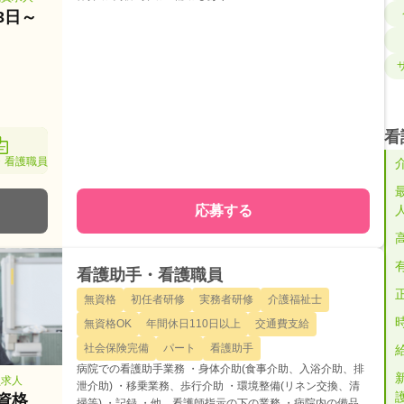
3日～
看
・看護職員
応募する
看護助手・看護職員
無資格
初任者研修
実務者研修
介護福祉士
無資格OK
年間休日110日以上
交通費支給
社会保険完備
パート
看護助手
病院での看護助手業務 ・身体介助(食事介助、入浴介助、排
員求人
泄介助) ・移乗業務、歩行介助 ・環境整備(リネン交換、清
資格
掃等) ・記録 ・他、看護師指示の下の業務 ・病院内の備品、