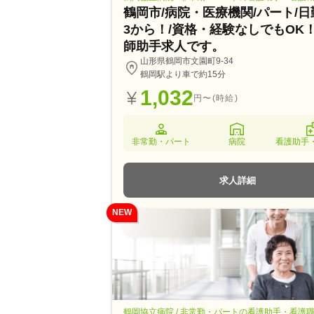
鶴岡市/病院・医療機関/パート/日
3から！/資格・経験なしでもOK
師助手求人です。
山形県鶴岡市文園町9-34
鶴岡駅より車で約15分
1,032
円〜(時給)
非常勤・パート
病院
看護助手
求人詳細
NEW
鶴岡協立病院 / 非常勤・パートの看護助手・看護