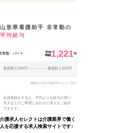
山形県看護助手 非常勤の
平均給与
1,221
平均
非常勤・パート
円
時給
最高額 1,500円
最低額 1,032円
掲載中の求人情報5件をもとに算出
会員登録をすると、平均よりも給与が高い
求人などのご希望にあわせた求人をご紹介
できます。
介護求人セレクトは介護業界で働く
人を応援する求人検索サイトです♪