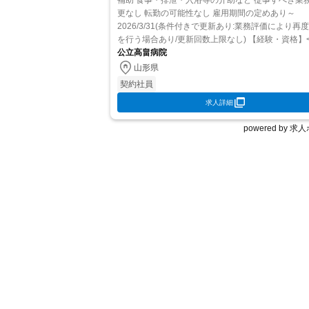
補助 食事・排泄・入浴等の介助など 従事すべき業務の変
更なし 転勤の可能性なし 雇用期間の定めあり～
2026/3/31(条件付きで更新あり:業務評価により再
を行う場合あり/更新回数上限なし) 【経験・資格】
要件> 資格・経験・年齢・学歴不問 <歓迎要件> 長
公立高畠病院
ける方歓...
山形県
契約社員
求人詳細
powered by 