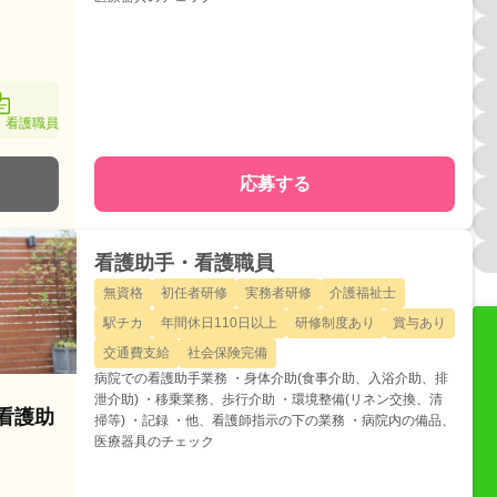
・看護職員
応募する
看護助手・看護職員
無資格
初任者研修
実務者研修
介護福祉士
駅チカ
年間休日110日以上
研修制度あり
賞与あり
交通費支給
社会保険完備
病院での看護助手業務 ・身体介助(食事介助、入浴介助、排
泄介助) ・移乗業務、歩行介助 ・環境整備(リネン交換、清
/看護助
掃等) ・記録 ・他、看護師指示の下の業務 ・病院内の備品、
医療器具のチェック