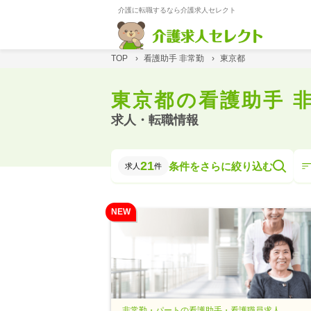
介護に転職するなら介護求人セレクト
TOP
›
看護助手 非常勤
›
東京都
東京都の看護助手 
求人・転職情報
21
条件をさらに絞り込む
求人
件
NEW
非常勤・パートの看護助手・看護職員求人