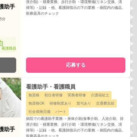
泄介助) ・移乗業務、歩行介助 ・環境整備(リネン交換、清
看護助手
掃等) ・記録 ・他、看護師指示の下の業務 ・病院内の備品、
医療器具のチェック
5分
・看護職員
応募する
看護助手・看護職員
無資格
初任者研修
実務者研修
介護福祉士
無資格OK
研修制度あり
賞与あり
交通費支給
社会保険完備
パート
病院での看護助手業務 ・身体介助(食事介助、入浴介助、排
泄介助) ・移乗業務、歩行介助 ・環境整備(リネン交換、清
看護助手
掃等) ・記録 ・他、看護師指示の下の業務 ・病院内の備品、
医療器具のチェック