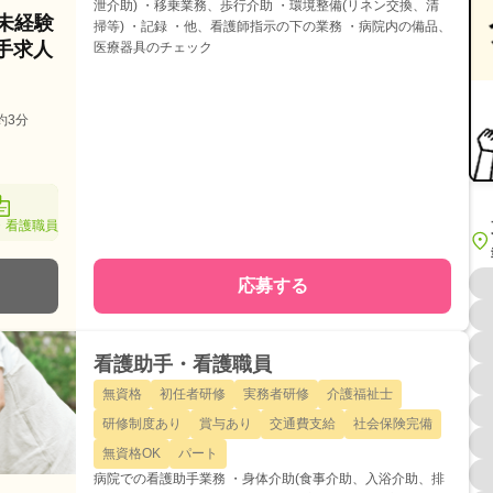
泄介助) ・移乗業務、歩行介助 ・環境整備(リネン交換、清
格未経験
掃等) ・記録 ・他、看護師指示の下の業務 ・病院内の備品、
手求人
医療器具のチェック
約3分
・看護職員
応募する
看護助手・看護職員
無資格
初任者研修
実務者研修
介護福祉士
研修制度あり
賞与あり
交通費支給
社会保険完備
無資格OK
パート
病院での看護助手業務 ・身体介助(食事介助、入浴介助、排