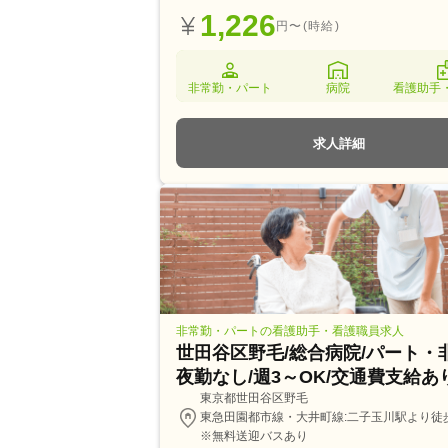
1,226
円〜(時給)
非常勤・パート
病院
看護助手
求人詳細
非常勤・パートの看護助手・看護職員求人
世田谷区野毛/総合病院/パート・
夜勤なし/週3～OK/交通費支給あ
東京都世田谷区野毛
東急田園都市線・大井町線:二子玉川駅より徒
※無料送迎バスあり