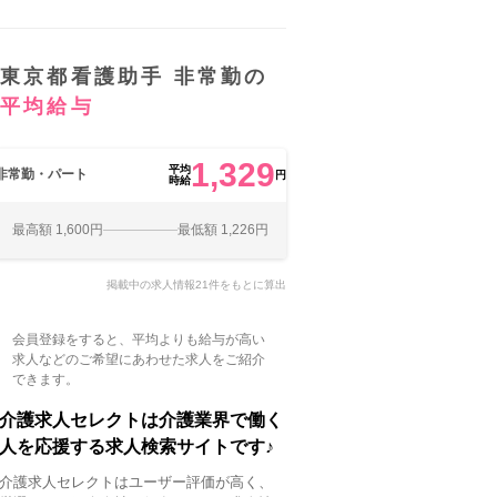
東京都看護助手 非常勤の
平均給与
1,329
平均
非常勤・パート
円
時給
最高額 1,600円
最低額 1,226円
掲載中の求人情報21件をもとに算出
会員登録をすると、平均よりも給与が高い
求人などのご希望にあわせた求人をご紹介
できます。
介護求人セレクトは介護業界で働く
人を応援する求人検索サイトです♪
介護求人セレクトはユーザー評価が高く、