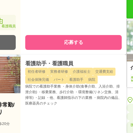
・看護職員
応募する
看護助手・看護職員
初任者研修
実務者研修
介護福祉士
交通費支給
社会保険完備
パート
看護助手
病院
病院での看護助手業務 ・身体介助(食事介助、入浴介助、排
泄介助) ・移乗業務、歩行介助 ・環境整備(リネン交換、清
掃等) ・記録 ・他、看護師指示の下の業務 ・病院内の備品、
医療器具のチェック
非常勤/
り
歩20分