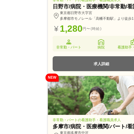
非常勤・パートの看護助手・看護職員求人
日野市/病院・医療機関/非常勤/
東京都日野市大字宮
多摩都市モノレール「高幡不動駅」より徒歩1
1,280
円〜(時給)
非常勤・パート
病院
看護助手
求人詳細
NEW
非常勤・パートの看護助手・看護職員求人
多摩市/病院・医療機関/パート/
東京都多摩市中沢