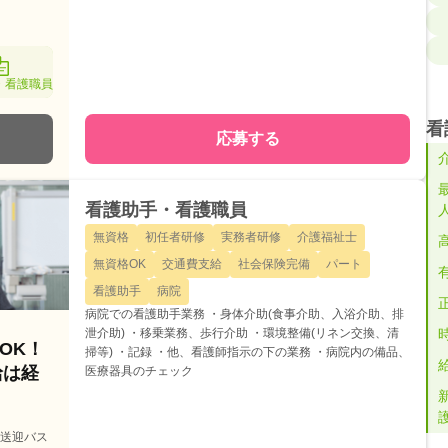
・看護職員
看
応募する
看護助手・看護職員
無資格
初任者研修
実務者研修
介護福祉士
無資格OK
交通費支給
社会保険完備
パート
看護助手
病院
病院での看護助手業務 ・身体介助(食事介助、入浴介助、排
泄介助) ・移乗業務、歩行介助 ・環境整備(リネン交換、清
OK！
掃等) ・記録 ・他、看護師指示の下の業務 ・病院内の備品、
給は経
医療器具のチェック
た送迎バス