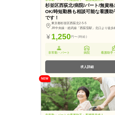
杉並区西荻北/病院/パート/無資
OK/時短勤務も相談可能な看護助
です！
東京都杉並区西荻北2-5-5
JR中央線・総武線「西荻窪駅」北口より徒歩
1,250
円〜(時給)
非常勤・パート
病院
看護助手
求人詳細
NEW