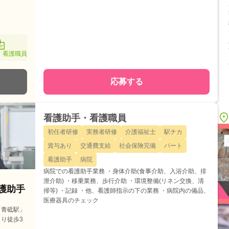
・看護職員
応募する
看護助手・看護職員
初任者研修
実務者研修
介護福祉士
駅チカ
賞与あり
交通費支給
社会保険完備
パート
看護助手
病院
病院での看護助手業務 ・身体介助(食事介助、入浴介助、排
泄介助) ・移乗業務、歩行介助 ・環境整備(リネン交換、清
看護助手
掃等) ・記録 ・他、看護師指示の下の業務 ・病院内の備品、
医療器具のチェック
「青砥駅」
り徒歩3