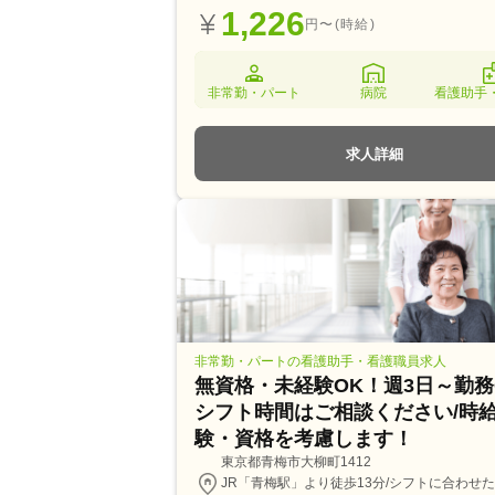
1,226
円〜(時給)
非常勤・パート
病院
看護助手
求人詳細
非常勤・パートの看護助手・看護職員求人
無資格・未経験OK！週3日～勤務
シフト時間はご相談ください/時
験・資格を考慮します！
東京都青梅市大柳町1412
JR「青梅駅」より徒歩13分/シフトに合わせ