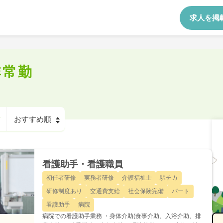
求人を掲
非常勤
看護助手・看護職員
初任者研修
実務者研修
介護福祉士
駅チカ
研修制度あり
交通費支給
社会保険完備
パート
看護助手
病院
病院での看護助手業務 ・身体介助(食事介助、入浴介助、排