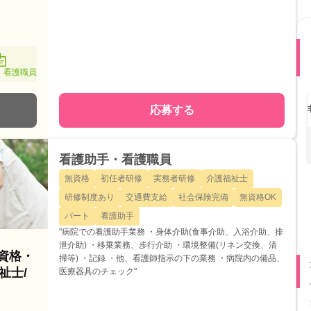
・看護職員
応募する
看護助手・看護職員
無資格
初任者研修
実務者研修
介護福祉士
研修制度あり
交通費支給
社会保険完備
無資格OK
パート
看護助手
"病院での看護助手業務 ・身体介助(食事介助、入浴介助、排
泄介助) ・移乗業務、歩行介助 ・環境整備(リネン交換、清
無資格・
掃等) ・記録 ・他、看護師指示の下の業務 ・病院内の備品、
祉士/
医療器具のチェック"