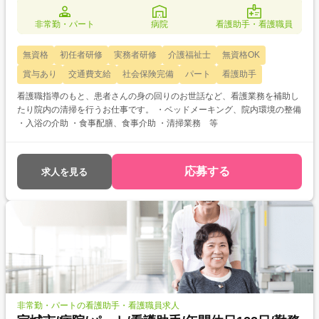
非常勤・パート
病院
看護助手・看護職員
無資格
初任者研修
実務者研修
介護福祉士
無資格OK
賞与あり
交通費支給
社会保険完備
パート
看護助手
看護職指導のもと、患者さんの身の回りのお世話など、看護業務を補助し
たり院内の清掃を行うお仕事です。 ・ベッドメーキング、院内環境の整備
・入浴の介助 ・食事配膳、食事介助 ・清掃業務 等
応募する
求人を見る
非常勤・パートの看護助手・看護職員求人