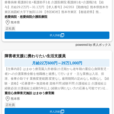
療養病棟:看護師2名+看護助手1名 介護医療院:看護師1名+介護職2名 【給
与】月給29.2万円～31.1万円 【求人番号】242353 【勤務地】熊本県熊本市
東区画図町大字下無田1139 【市区町村】熊本市東区 【都道府県】熊...
悠愛病院・悠愛病院介護医療院
熊本県
正社員
求人詳細
powered by 求人ボックス
障害者支援に携わりたい生活支援員
月給22万600円～29万1,000円
【仕事内容】はまゆう療育園入所者様(小児期から老年期の重症心身障害児・
者)への介護業務全般を他職種と連携して行います ・主な業務は入浴、排
泄、食事介助です 業務変更範囲:変更なし 雇用期間の定めなし 転勤なし 【経
験・資格】<応募要件> 無資格者 資格不問 経験不問 介護福祉士 介護福祉士
経験必須:介護福祉士経験5年以上 (経験が満たない方の応募も可能です) 社会
福祉士 社会福祉士 ...
重症心身障害児施設 はまゆう療育園
熊本県
正社員
求人詳細