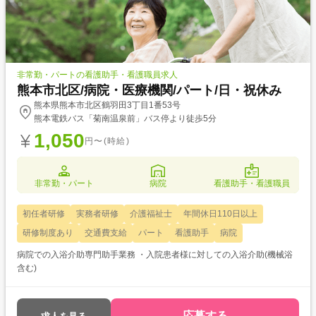
非常勤・パートの看護助手・看護職員求人
熊本市北区/病院・医療機関/パート/日・祝休み
熊本県熊本市北区鶴羽田3丁目1番53号
熊本電鉄バス「菊南温泉前」バス停より徒歩5分
1,050
円〜(時給)
非常勤・パート
病院
看護助手・看護職員
初任者研修
実務者研修
介護福祉士
年間休日110日以上
研修制度あり
交通費支給
パート
看護助手
病院
病院での入浴介助専門助手業務 ・入院患者様に対しての入浴介助(機械浴
含む)
応募する