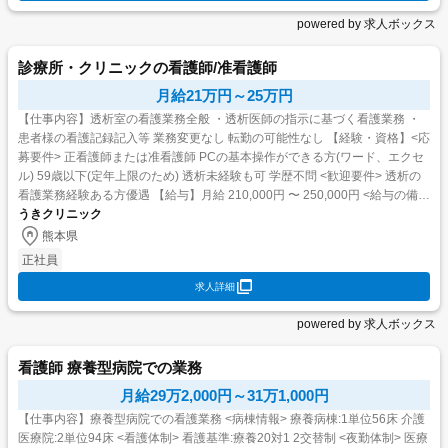
powered by 求人ボックス
診療所・クリニックの看護師/准看護師
月給21万円～25万円
【仕事内容】透析室の看護業務全般 ・透析医師の指示に基づく看護業務 ・
患者様の看護記録記入等 業務変更なし 転勤の可能性なし 【経験・資格】<応
募要件> 正看護師または准看護師 PCの基本操作ができる方(ワード、エクセ
ル) 59歳以下(定年上限のため) 透析未経験も可 学歴不問 <歓迎要件> 透析の
看護業務経験ある方優遇 【給与】月給 210,000円 〜 250,000円 <給与の備考
> 固...
うきクリニック
熊本県
正社員
求人詳細
powered by 求人ボックス
看護師 療養型病院での業務
月給29万2,000円～31万1,000円
【仕事内容】療養型病院での看護業務 <病棟情報> 療養病棟:1単位56床 介護
医療院:2単位94床 <看護体制> 看護基準:療養20対1 2交替制 <夜勤体制> 医療