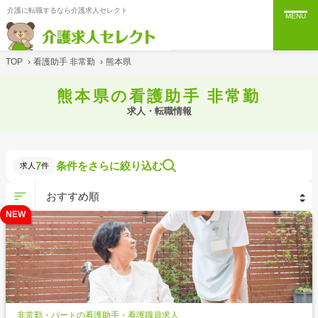
介護に転職するなら介護求人セレクト
MENU
TOP
›
看護助手 非常勤
›
熊本県
熊本県の看護助手 非常勤
求人・転職情報
7
条件をさらに絞り込む
求人
件
NEW
非常勤・パートの看護助手・看護職員求人