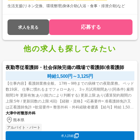
生活支援(リネン交換、環境整理)身体介助(入浴・食事・排泄介助)など
応募する
求人を見る
他の求人も探してみたい
夜勤専従看護師・社会保険完備の職場で看護師/准看護師
時給1,500円～3,125円
【仕事内容】看護師業務全般。 17時～9時までの病棟での夜勤業務。 ベッド
数19床。 仕事に慣れるまでフォローあり。 3ヶ月試用期間あり(同条件) 雇用
期間1年 更新有無:あり(能力により判断する) 更新上限:あり(通算契約期間の
上限:5年 / 更新回数の上限:4回) 【経験・資格】<応募要件> 准看護師免許又
は正看護師免許 <歓迎要件> 整形外科・外科経験者優遇 【給与】時給 1,500
円 〜...
大津中村整形外科
熊本県
アルバイト・パート
求人詳細