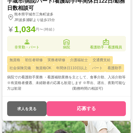
宇城市/病院/パート/看護助手/年間休日122日/勤務
日数相談可
熊本県宇城市三角町波多
JR波多浦駅より徒歩15分
1,034
円〜(時給)
非常勤・パート
病院
看護助手・看護職員
無資格
初任者研修
実務者研修
介護福祉士
交通費支給
社会保険完備
無資格OK
年間休日110日以上
パート
看護助手
病院での看護助手業務 ・看護補助業務を主として、食事介助、入浴介助等
※有資格者優遇、未経験者の応募も歓迎します ※早出、遅出、夜勤可能な
方は歓迎 (勤務時間の相談可)
応募する
求人を見る