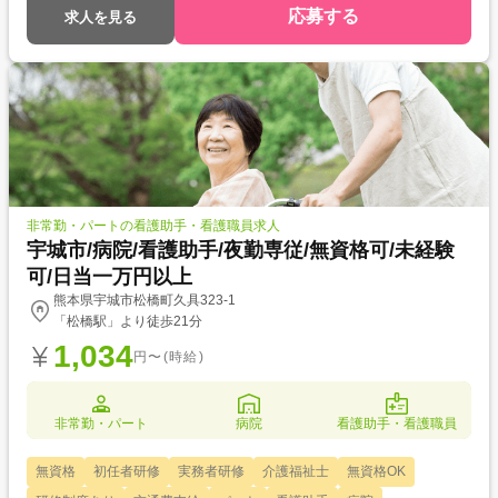
応募する
求人を見る
非常勤・パートの看護助手・看護職員求人
宇城市/病院/看護助手/夜勤専従/無資格可/未経験
可/日当一万円以上
熊本県宇城市松橋町久具323-1
「松橋駅」より徒歩21分
1,034
円〜(時給)
非常勤・パート
病院
看護助手・看護職員
無資格
初任者研修
実務者研修
介護福祉士
無資格OK