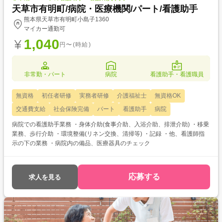
天草市有明町/病院・医療機関/パート/看護助手
熊本県天草市有明町小島子1360
マイカー通勤可
1,040
円〜(時給)
非常勤・パート
病院
看護助手・看護職員
無資格
初任者研修
実務者研修
介護福祉士
無資格OK
交通費支給
社会保険完備
パート
看護助手
病院
病院での看護助手業務 ・身体介助(食事介助、入浴介助、排泄介助) ・移乗
業務、歩行介助 ・環境整備(リネン交換、清掃等) ・記録 ・他、看護師指
示の下の業務 ・病院内の備品、医療器具のチェック
応募する
求人を見る