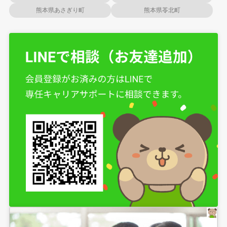
熊本県あさぎり町
熊本県苓北町