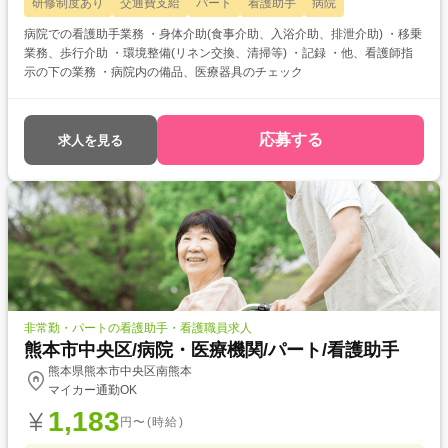
研修制度あり
交通費支給
パート
看護助手
病院
病院での看護助手業務 ・身体介助(食事介助、入浴介助、排泄介助) ・移乗
業務、歩行介助 ・環境整備(リネン交換、清掃等) ・記録 ・他、看護師指
示の下の業務 ・病院内の備品、医療器具のチェック
応募する
求人を見る
非常勤・パートの看護助手・看護職員求人
熊本市中央区/病院・医療機関/パート/看護助手
熊本県熊本市中央区南熊本
マイカー通勤OK
1,183
円〜(時給)