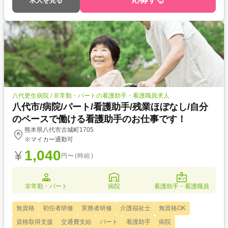
求人を見る
八代更生病院 / 非常勤・パートの看護助手・看護職員求人
八代市/病院/パート/看護助手/残業ほぼなし/自分
のペースで働ける看護助手のお仕事です！
熊本県八代市古城町1705
※マイカー通勤可
1,040
円〜(時給)
非常勤・パート
病院
看護助手・看護職員
無資格
初任者研修
実務者研修
介護福祉士
無資格OK
資格取得支援
交通費支給
パート
看護助手
病院