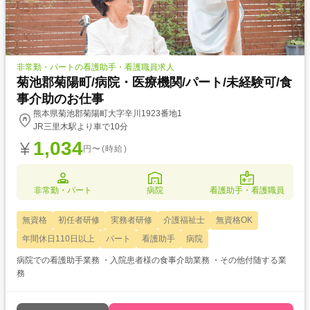
非常勤・パートの看護助手・看護職員求人
菊池郡菊陽町/病院・医療機関/パート/未経験可/食
事介助のお仕事
熊本県菊池郡菊陽町大字辛川1923番地1
JR三里木駅より車で10分
1,034
円〜(時給)
非常勤・パート
病院
看護助手・看護職員
無資格
初任者研修
実務者研修
介護福祉士
無資格OK
年間休日110日以上
パート
看護助手
病院
病院での看護助手業務 ・入院患者様の食事介助業務 ・その他付随する業
務