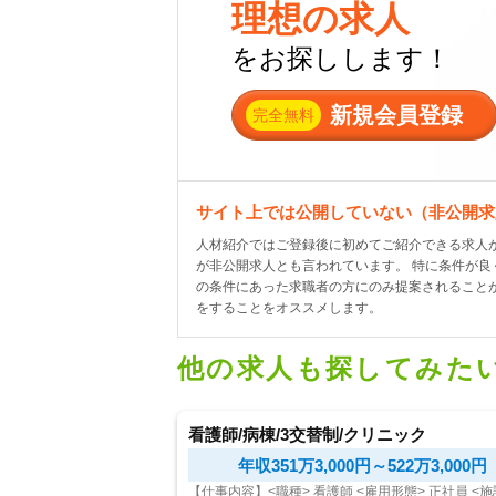
理想の求人
をお探しします！
新規会員登録
完全無料
サイト上では公開していない（非公開求
人材紹介ではご登録後に初めてご紹介できる求人が
が非公開求人とも言われています。 特に条件が
の条件にあった求職者の方にのみ提案されること
をすることをオススメします。
他の求人も探してみた
看護師/病棟/3交替制/クリニック
年収351万3,000円～522万3,000円
【仕事内容】<職種> 看護師 <雇用形態> 正社員 <