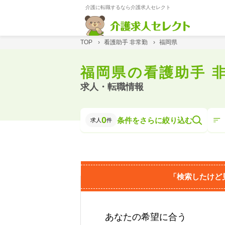
介護に転職するなら介護求人セレクト
TOP
›
看護助手 非常勤
›
福岡県
福岡県の看護助手 
求人・転職情報
0
条件をさらに絞り込む
求人
件
「検索したけど
あなたの希望に合う