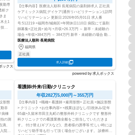
【仕事内容】医療法人順和 長尾病院の薬剤師求人 正社員
透析ク
ケアミックス病院;デイケア(通所リハビリテーション);訪問
きま
リハビリテーション 更新日:2026年05月01日 求人番
号:512219 <福岡市/城南区>年間休日110日 病院にて薬剤
 技士5
師募集<正社員> 給与 <月収>26.3万円 ～ 新卒・未経験の
場合 <年収>384万円 ～ 384万円 新卒・未経験の場合 勤務
時間 平日:08時30...
医療法人順和 長尾病院
福岡県
正社員
求人詳細
求人ボックス
powered by 求人ボックス
看護師/外来/日勤/クリニック
年収282万5,000円～355万円
施設形態
【仕事内容】<職種> 看護師 <雇用形態> 正社員 <施設形態
> クリニック <お仕事内容> <残業ほぼなし/日祝休み/定年
棟
65歳>久留米市田主丸町の整形外科クリニックです 整形外
科クリニックでの看護業務全般をご担当していただきま
す。 付け替え(ギブスなど)、患者様の誘導等 忙しい時には
リハビリ助手等も行って頂く場合がございます。 診療科