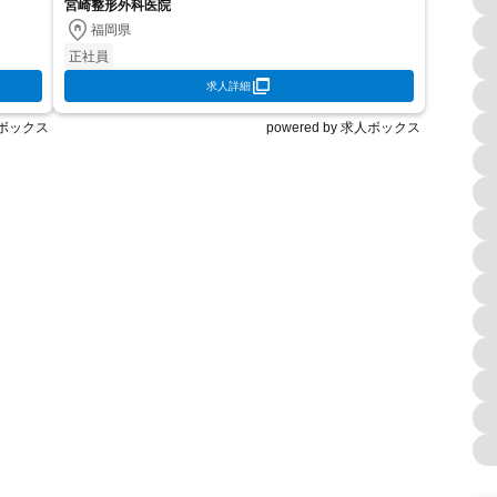
目:整形外科、リウマチ科、リハビリテーション科 サ...
宮崎整形外科医院
福岡県
正社員
求人詳細
求人ボックス
powered by 求人ボックス