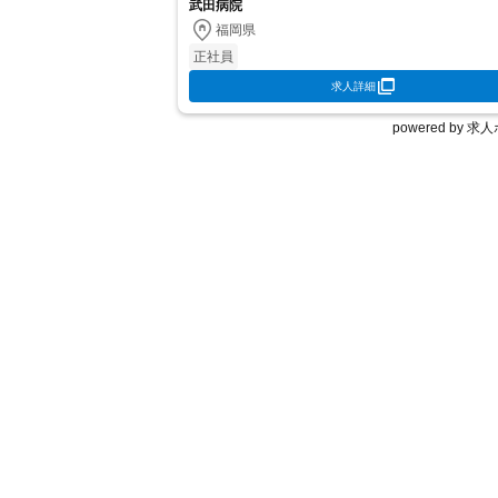
者の食事、入浴、排泄の補助、体位交...
武田病院
福岡県
正社員
求人詳細
powered by 