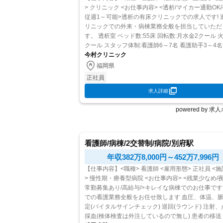
> クリニック <お仕事内容> <透析/マイカー通勤OK/夜勤専
従週1～可能>透析の有床クリニックでの求人です! 
リニックでの外来・病棟業務全般を担当していただ
す。 透析室 ベッド数:55床 回転数:月水金2クール 火木土1
クール スタッフ体制:看護師6～7名 看護助手3～4名
今村クリニック
名 月水金は人数が多い 病棟 ...
福岡県
正社員
求人詳細
powered by 
看護師/病棟/2交替制/病院/別府駅
年収382万8,000円～452万7,996円
【仕事内容】<職種> 看護師 <雇用形態> 正社員 <
> 慢性期・療養型病院 <お仕事内容> <残業少なめ/夜勤非
常勤募集あり/高給与/>キレイな病棟でのお仕事です! 病
での看護業務全般をお任せ致します 血圧、体温、脈拍の測
定(バイタルサインチェック) 巡回(ラウンド) 注射、点滴、
採血(検体検査は外注しているので無し) 患者の移送 入院患