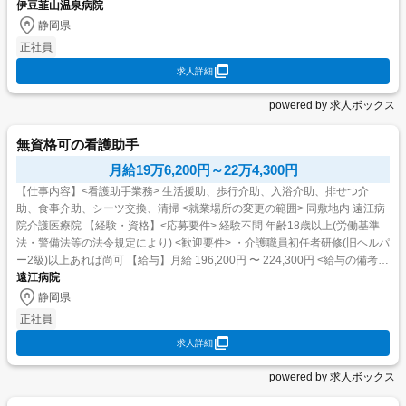
与】月給 179,100円 〜...
伊豆韮山温泉病院
静岡県
正社員
求人詳細
powered by 求人ボックス
無資格可の看護助手
月給19万6,200円～22万4,300円
【仕事内容】<看護助手業務> 生活援助、歩行介助、入浴介助、排せつ介
助、食事介助、シーツ交換、清掃 <就業場所の変更の範囲> 同敷地内 遠江病
院介護医療院 【経験・資格】<応募要件> 経験不問 年齢18歳以上(労働基準
法・警備法等の法令規定により) <歓迎要件> ・介護職員初任者研修(旧ヘルパ
ー2級)以上あれば尚可 【給与】月給 196,200円 〜 224,300円 <給与の備考>
参考モデル...
遠江病院
静岡県
正社員
求人詳細
powered by 求人ボックス