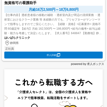
無資格可の看護助手
月給16万2,500円～18万6,800円
【仕事内容】透析患者様の移動の補助 ・透析室内及び周辺の清掃業務 ・透
析室におけるクラーク業務 等 未経験の方でも、プリセプターがマンツーマ
ンで指導をしますのでご安心ください。 【経験・資格】<応募要件> 資格不
問 60歳定年 【給与】月給 162,500円 〜 186,800円 <給与の備考> 給与は経
験・能力を考慮して決定いたします。 【求人番号】648847 【勤務地】静岡
県牧之原市布引原...
はいばらクリニック
静岡県
正社員
求人詳細
powered by 求人ボックス