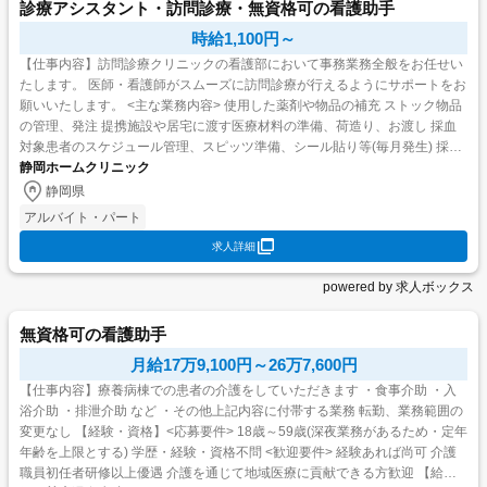
診療アシスタント・訪問診療・無資格可の看護助手
時給1,100円～
【仕事内容】訪問診療クリニックの看護部において事務業務全般をお任せい
たします。 医師・看護師がスムーズに訪問診療が行えるようにサポートをお
願いいたします。 <主な業務内容> 使用した薬剤や物品の補充 ストック物品
の管理、発注 提携施設や居宅に渡す医療材料の準備、荷造り、お渡し 採血
対象患者のスケジュール管理、スピッツ準備、シール貼り等(毎月発生) 採血
静岡ホームクリニック
結果のデータ管理 カテーテル/注...
静岡県
アルバイト・パート
求人詳細
powered by 求人ボックス
無資格可の看護助手
月給17万9,100円～26万7,600円
【仕事内容】療養病棟での患者の介護をしていただきます ・食事介助 ・入
浴介助 ・排泄介助 など ・その他上記内容に付帯する業務 転勤、業務範囲の
変更なし 【経験・資格】<応募要件> 18歳～59歳(深夜業務があるため・定年
年齢を上限とする) 学歴・経験・資格不問 <歓迎要件> 経験あれば尚可 介護
職員初任者研修以上優遇 介護を通じて地域医療に貢献できる方歓迎 【給