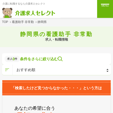
介護に転職するなら介護求人セレクト
MENU
TOP
›
看護助手 非常勤
›
静岡県
静岡県の看護助手 非常勤
求人・転職情報
0
条件をさらに絞り込む
求人
件
「検索したけど見つからなかった・・・」という方は
あなたの希望に合う