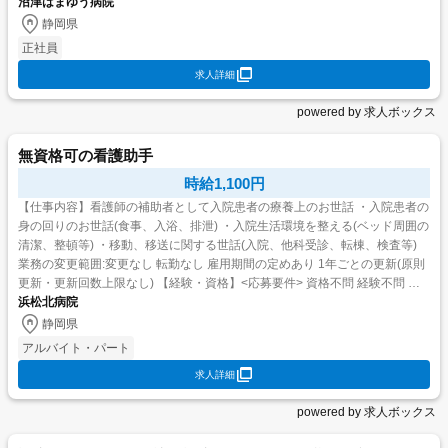
沼津はまゆう病院
静岡県
正社員
求人詳細
powered by 求人ボックス
無資格可の看護助手
時給1,100円
【仕事内容】看護師の補助者として入院患者の療養上のお世話 ・入院患者の
身の回りのお世話(食事、入浴、排泄) ・入院生活環境を整える(ベッド周囲の
清潔、整頓等) ・移動、移送に関する世話(入院、他科受診、転棟、検査等)
業務の変更範囲:変更なし 転勤なし 雇用期間の定めあり 1年ごとの更新(原則
更新・更新回数上限なし) 【経験・資格】<応募要件> 資格不問 経験不問 年
浜松北病院
齢不問 学歴 高校以上 看...
静岡県
アルバイト・パート
求人詳細
powered by 求人ボックス