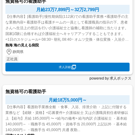
無資格可の看護助手
月給23万7,899円～32万2,799円
【仕事内容】[看護助手] 慢性期病院(112床)での看護助手業務 <看護助手の主
な業務内容> 看護助手は看護チームの一員として看護職員の指示の下、患者
さんへ生活上の世話を行い介護福祉士と協働し看護師の補助に当たります。
国家試験に合格すれば介護福祉士へキャリアアップすることもできます。
<1日のスケジュール> 08:30~ 朝礼 08:40~ オムツ交換・体位変換・入浴介助
10:00~ マウス...
熱海 海の見える病院
静岡県
正社員
求人詳細
powered by 求人ボックス
無資格可の看護助手
月給18万5,000円～
【仕事内容】看護助手業務全般 ・食事、入浴、排泄介助 ・上記に付随する
業務など 【経験・資格】<応募要件> 介護福祉士 又は介護職員初任者研修以
上 【給与】月給 185,000円 〜 <給与の備考> 給与内訳 介護福祉士 ・基本給
140,000円～ ・職務手当 45,000円 ・資格手当 20,000円 上記以外 ・基本給
140,000円～ ・職務手当 45,000円 共通 夜勤...