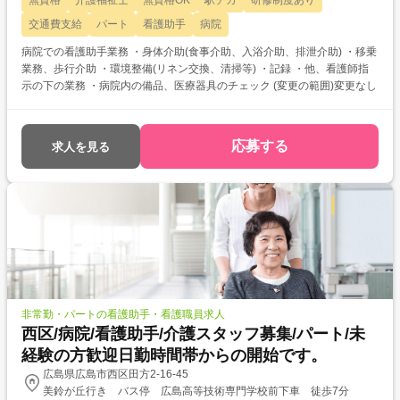
無資格
介護福祉士
無資格OK
駅チカ
研修制度あり
交通費支給
パート
看護助手
病院
病院での看護助手業務 ・身体介助(食事介助、入浴介助、排泄介助) ・移乗
業務、歩行介助 ・環境整備(リネン交換、清掃等) ・記録 ・他、看護師指
示の下の業務 ・病院内の備品、医療器具のチェック (変更の範囲)変更なし
応募する
求人を見る
非常勤・パートの看護助手・看護職員求人
西区/病院/看護助手/介護スタッフ募集/パート/未
経験の方歓迎日勤時間帯からの開始です。
広島県広島市西区田方2-16-45
美鈴が丘行き バス停 広島高等技術専門学校前下車 徒歩7分