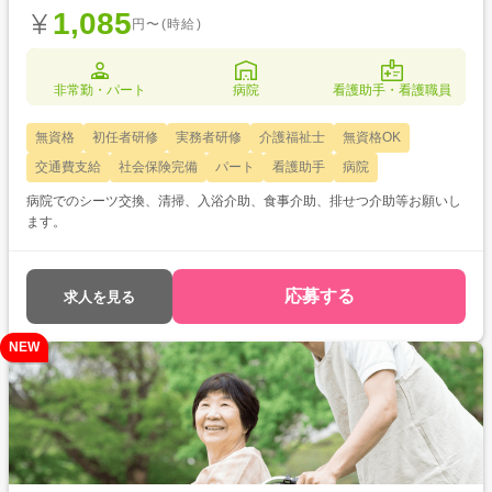
1,085
円〜(時給)
非常勤・パート
病院
看護助手・看護職員
無資格
初任者研修
実務者研修
介護福祉士
無資格OK
交通費支給
社会保険完備
パート
看護助手
病院
病院でのシーツ交換、清掃、入浴介助、食事介助、排せつ介助等お願いし
ます。
応募する
求人を見る
NEW