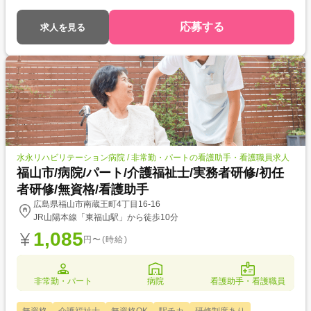
応募する
求人を見る
水永リハビリテーション病院 / 非常勤・パートの看護助手・看護職員求人
福山市/病院/パート/介護福祉士/実務者研修/初任
者研修/無資格/看護助手
広島県福山市南蔵王町4丁目16-16
JR山陽本線「東福山駅」から徒歩10分
1,085
円〜(時給)
非常勤・パート
病院
看護助手・看護職員