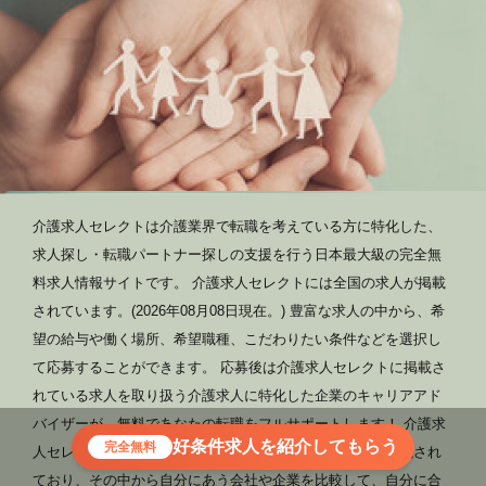
介護求人セレクトは介護業界で転職を考えている方に特化した、
求人探し・転職パートナー探しの支援を行う日本最大級の完全無
料求人情報サイトです。 介護求人セレクトには全国の求人が掲載
されています。(2026年08月08日現在。) 豊富な求人の中から、希
望の給与や働く場所、希望職種、こだわりたい条件などを選択し
て応募することができます。 応募後は介護求人セレクトに掲載さ
れている求人を取り扱う介護求人に特化した企業のキャリアアド
バイザーが、無料であなたの転職をフルサポートします！ 介護求
好条件求人を紹介してもらう
完全無料
人セレクトには介護業界の転職のプロが揃う会社が多く掲載され
ており、その中から自分にあう会社や企業を比較して、自分に合