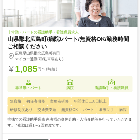
非常勤・パートの看護助手・看護職員求人
山県郡北広島町/病院/パート/無資格OK/勤務時間
ご相談ください
広島県山県郡北広島町有田
マイカー通勤 可(駐車場あり)
1,085
円〜(時給)
非常勤・パート
病院
看護助手・看護職員
無資格
初任者研修
実務者研修
年間休日110日以上
研修制度あり
交通費支給
無資格OK
パート
看護助手
病院
病棟での看護助手業務 患者様の身体介助・入浴介助等を行っていただきま
す。 *夜勤は週1～2回程度です。