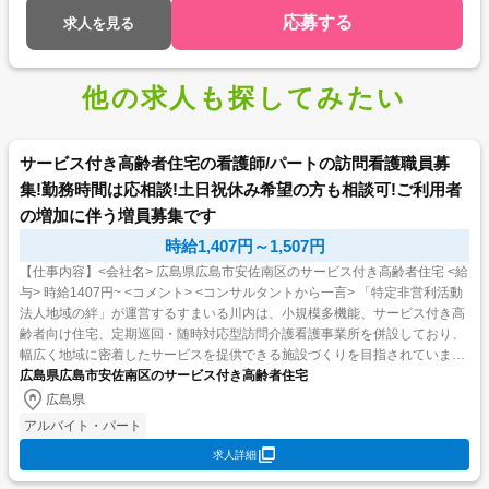
応募する
求人を見る
他の求人も探してみたい
サービス付き高齢者住宅の看護師/パートの訪問看護職員募
集!勤務時間は応相談!土日祝休み希望の方も相談可!ご利用者
の増加に伴う増員募集です
時給1,407円～1,507円
【仕事内容】<会社名> 広島県広島市安佐南区のサービス付き高齢者住宅 <給
与> 時給1407円~ <コメント> <コンサルタントから一言> 「特定非営利活動
法人地域の絆」が運営するすまいる川内は、小規模多機能、サービス付き高
齢者向け住宅、定期巡回・随時対応型訪問介護看護事業所を併設しており、
幅広く地域に密着したサービスを提供できる施設づくりを目指されていま
す。 今回は訪問看護での日勤・パート求...
広島県広島市安佐南区のサービス付き高齢者住宅
広島県
アルバイト・パート
求人詳細