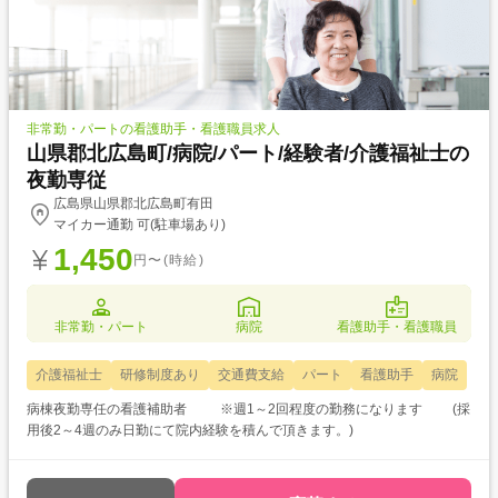
非常勤・パートの看護助手・看護職員求人
山県郡北広島町/病院/パート/経験者/介護福祉士の
夜勤専従
広島県山県郡北広島町有田
マイカー通勤 可(駐車場あり)
1,450
円〜(時給)
非常勤・パート
病院
看護助手・看護職員
介護福祉士
研修制度あり
交通費支給
パート
看護助手
病院
病棟夜勤専任の看護補助者 ※週1～2回程度の勤務になります (採
用後2～4週のみ日勤にて院内経験を積んで頂きます。)