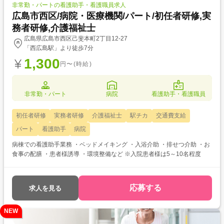
非常勤・パートの看護助手・看護職員求人
広島市西区/病院・医療機関/パート/初任者研修,実
務者研修,介護福祉士
広島県広島市西区己斐本町2丁目12-27
「西広島駅」より徒歩7分
1,300
円〜(時給)
非常勤・パート
病院
看護助手・看護職員
初任者研修
実務者研修
介護福祉士
駅チカ
交通費支給
パート
看護助手
病院
病棟での看護助手業務 ・ベッドメイキング ・入浴介助 ・排せつ介助 ・お
食事の配膳 ・患者様誘導 ・環境整備など ※入院患者様は5～10名程度
応募する
求人を見る
NEW