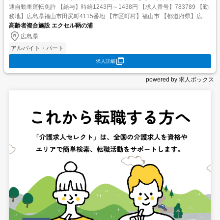
通自動車運転免許 【給与】時給1243円～1438円 【求人番号】783789 【勤
務地】広島県福山市田尻町4115番地 【市区町村】福山市 【都道府県】広島
県 【最寄り駅】...
高齢者複合施設 エクセル鞆の浦
広島県
アルバイト・パート
求人詳細
powered by 求人ボックス