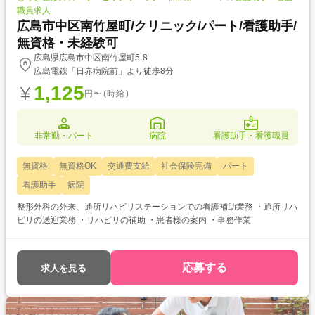
職員求人
広島市中区南竹屋町/クリニック/パート/看護助手/
無資格・未経験可
広島県広島市中区南竹屋町5-8
広島電鉄「日赤病院前」より徒歩8分
1,125
円〜(時給)
非常勤・パート
病院
看護助手・看護職員
無資格
無資格OK
交通費支給
社会保険完備
パート
看護助手
病院
整形外科の外来、通所リハビリステーションでの看護補助業務 ・通所リハ
ビリの送迎業務 ・リハビリの補助 ・患者様の案内 ・事務作業
応募する
求人を見る