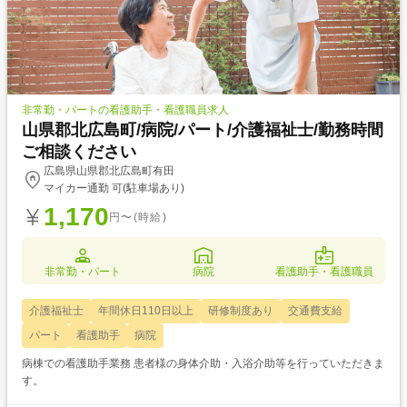
非常勤・パートの看護助手・看護職員求人
山県郡北広島町/病院/パート/介護福祉士/勤務時間
ご相談ください
広島県山県郡北広島町有田
マイカー通勤 可(駐車場あり)
1,170
円〜(時給)
非常勤・パート
病院
看護助手・看護職員
介護福祉士
年間休日110日以上
研修制度あり
交通費支給
パート
看護助手
病院
病棟での看護助手業務 患者様の身体介助・入浴介助等を行っていただきま
す。