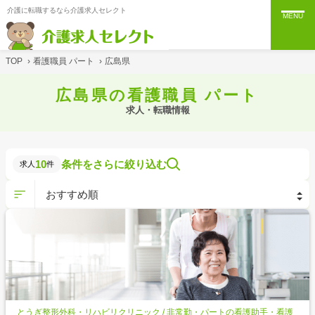
介護に転職するなら介護求人セレクト
MENU
TOP
›
看護職員 パート
›
広島県
広島県の看護職員 パート
求人・転職情報
10
条件をさらに絞り込む
求人
件
とうぎ整形外科・リハビリクリニック / 非常勤・パートの看護助手・看護