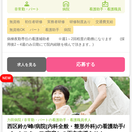
非常勤・パート
病院
看護助手・看護職員
無資格
初任者研修
実務者研修
研修制度あり
交通費支給
無資格OK
パート
看護助手
病院
病棟夜勤専任の看護補助者 ※週1～2回程度の勤務になります (採
用後2～4週のみ日勤にて院内経験を積んで頂きます。)
応募する
求人を見る
NEW
力田病院 / 非常勤・パートの看護助手・看護職員求人
西区鈴が峰/病院(内科全般・整形外科)の看護助手/