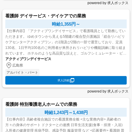
powered by 求人ボックス
看護師 デイサービス・デイケアでの業務
時給1,355円～
【仕事内容】「アクティブワンデイサービス」で看護職員として勤務してい
ただきます。 ゆめタウンから見える5階建の複合型介護施設「総合リハビリ
ケアセンターアクティブワン」の1階及び2階の一部で運営しており、定員
130名、1日平均100名のご利用者が来所されリハビリや機能訓練に取り組ま
れています。 ホテルのような高品質な設えと、ゴルフシミュレーター・ビリ
ヤード・シャッフルボード・囲碁・将棋・卓球・全自動...
アクティブワンデイサービス
広島県
アルバイト・パート
求人詳細
powered by 求人ボックス
看護師 特別養護老人ホームでの業務
時給1,243円～1,438円
【仕事内容】高齢者複合施設での看護業務全般 <主な業務内容> 高齢者の
方々の身体のサポート ドクターとの連携 日常生活支援(食事・排泄・入浴)
入所者の健康管理 疾病予防、感染予防 服薬管理 など <応募要件> 看護師 普