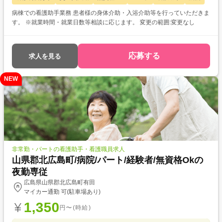
病棟での看護助手業務 患者様の身体介助・入浴介助等を行っていただきま
す。 ※就業時間・就業日数等相談に応じます。 変更の範囲:変更なし
応募する
求人を見る
NEW
非常勤・パートの看護助手・看護職員求人
山県郡北広島町/病院/パート/経験者/無資格Okの
夜勤専従
広島県山県郡北広島町有田
マイカー通勤 可(駐車場あり)
1,350
円〜(時給)