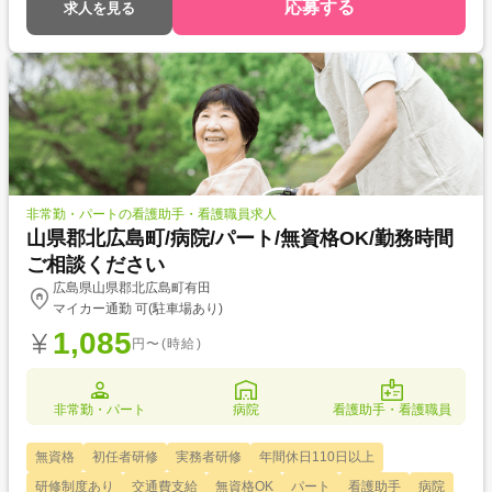
応募する
求人を見る
非常勤・パートの看護助手・看護職員求人
山県郡北広島町/病院/パート/無資格OK/勤務時間
ご相談ください
広島県山県郡北広島町有田
マイカー通勤 可(駐車場あり)
1,085
円〜(時給)
非常勤・パート
病院
看護助手・看護職員
無資格
初任者研修
実務者研修
年間休日110日以上
研修制度あり
交通費支給
無資格OK
パート
看護助手
病院