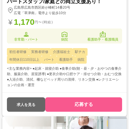
パートスタッフ/家庭との両立支援あり！
広島県広島市西区鈴が峰町14番20号
広電「草津南」電停より徒歩10分
1,170
円〜(時給)
非常勤・パート
病院
看護助手・看護職員
初任者研修
実務者研修
介護福祉士
駅チカ
年間休日110日以上
パート
看護助手
病院
<主な業務内容> ●起床・就寝介助 ●食事介助(朝・昼・夕・おやつの食事介
助、服薬介助、居室誘導) ●更衣介助や口腔ケア・排せつ介助・おむつ交換
●入浴介助、清拭、柵などベッド周りの清掃、リネン交換 ●レクリエーシ
ョンの企画・運営
応募する
求人を見る