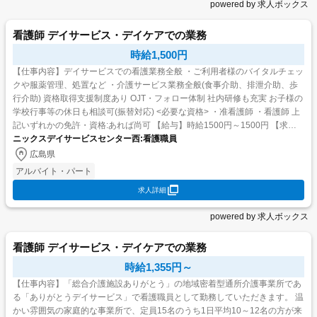
powered by 求人ボックス
看護師 デイサービス・デイケアでの業務
時給1,500円
【仕事内容】デイサービスでの看護業務全般 ・ご利用者様のバイタルチェッ
クや服薬管理、処置など ・介護サービス業務全般(食事介助、排泄介助、歩
行介助) 資格取得支援制度あり OJT・フォロー体制 社内研修も充実 お子様の
学校行事等の休日も相談可(振替対応) <必要な資格> ・准看護師 ・看護師 上
記いずれかの免許・資格:あれば尚可 【給与】時給1500円～1500円 【求人
番号】1289...
ニックスデイサービスセンター西:看護職員
広島県
アルバイト・パート
求人詳細
powered by 求人ボックス
看護師 デイサービス・デイケアでの業務
時給1,355円～
【仕事内容】「総合介護施設ありがとう」の地域密着型通所介護事業所であ
る「ありがとうデイサービス」で看護職員として勤務していただきます。 温
かい雰囲気の家庭的な事業所で、定員15名のうち1日平均10～12名の方が来