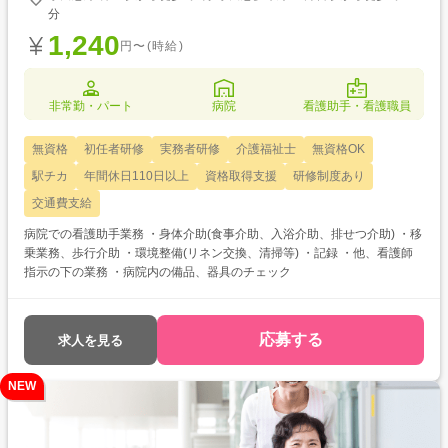
分
1,240
円〜(時給)
非常勤・パート
病院
看護助手・看護職員
無資格
初任者研修
実務者研修
介護福祉士
無資格OK
駅チカ
年間休日110日以上
資格取得支援
研修制度あり
交通費支給
病院での看護助手業務 ・身体介助(食事介助、入浴介助、排せつ介助) ・移
乗業務、歩行介助 ・環境整備(リネン交換、清掃等) ・記録 ・他、看護師
指示の下の業務 ・病院内の備品、器具のチェック
応募する
求人を見る
NEW