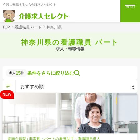
介護に転職するなら介護求人セレクト
MENU
TOP
›
看護職員 パート
›
神奈川県
神奈川県の看護職員 パート
求人・転職情報
15
条件をさらに絞り込む
求人
件
NEW
港南台病院 / 非常勤・パートの看護助手・看護職員求人