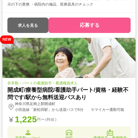
示の下の業務 ・病院内の備品、医療器具のチェック
応募する
求人を見る
NEW
非常勤・パートの看護助手・看護職員求人
開成町/療養型病院/看護助手パート/資格・経験不
問です/駅から無料送迎バスあり
神奈川県足柄上郡開成町
小田急線「新松田駅」から送迎バスで6分 ※マイカー通勤可能
1,225
円〜(時給)