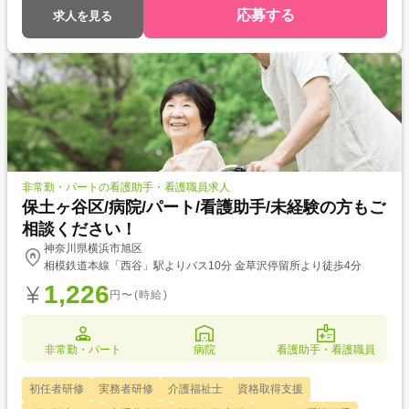
応募する
求人を見る
非常勤・パートの看護助手・看護職員求人
保土ヶ谷区/病院/パート/看護助手/未経験の方もご
相談ください！
神奈川県横浜市旭区
相模鉄道本線「西谷」駅よりバス10分 金草沢停留所より徒歩4分
1,226
円〜(時給)
非常勤・パート
病院
看護助手・看護職員
初任者研修
実務者研修
介護福祉士
資格取得支援