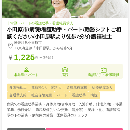
非常勤・パートの看護助手・看護職員求人
小田原市/病院/看護助手・パート/勤務シフトご相
談ください/小田原駅より徒歩7分/介護福祉士
神奈川県小田原市
JR東海道線「小田原駅」から徒歩5分
1,225
円〜(時給)
非常勤・パート
病院
看護助手・看護職員
介護福祉士
無資格OK
駅チカ
資格取得支援
研修制度あり
交通費支給
社会保険完備
パート
看護助手
病院
病院での看護助手業務 ・身体介助(食事介助、入浴介助、排泄介助) ・移乗
業務、歩行介助 ・環境整備(リネン交換、清掃等) ・記録 ・他、看護師指
示の下の業務 ・病院内の備品、医療器具のチェック