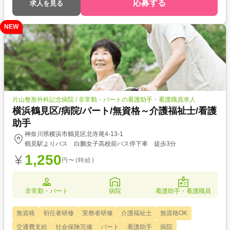
応募する
求人を見る
NEW
片山整形外科記念病院 / 非常勤・パートの看護助手・看護職員求人
横浜鶴見区/病院/パート/無資格～介護福祉士/看護
助手
神奈川県横浜市鶴見区北寺尾4-13-1
鶴見駅よりバス 白鵬女子高校前バス停下車 徒歩3分
1,250
円〜(時給)
非常勤・パート
病院
看護助手・看護職員
無資格
初任者研修
実務者研修
介護福祉士
無資格OK
交通費支給
社会保険完備
パート
看護助手
病院