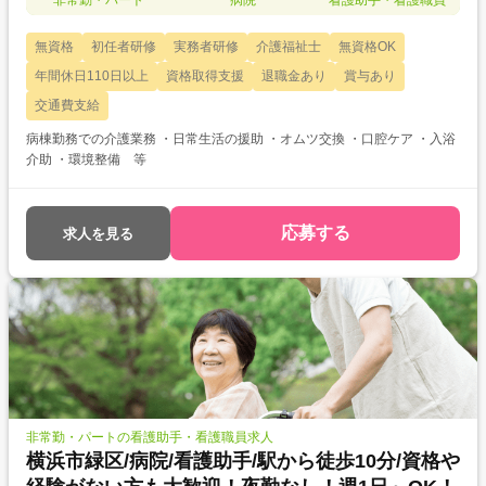
非常勤・パート
病院
看護助手・看護職員
無資格
初任者研修
実務者研修
介護福祉士
無資格OK
年間休日110日以上
資格取得支援
退職金あり
賞与あり
交通費支給
病棟勤務での介護業務 ・日常生活の援助 ・オムツ交換 ・口腔ケア ・入浴
介助 ・環境整備 等
応募する
求人を見る
非常勤・パートの看護助手・看護職員求人
横浜市緑区/病院/看護助手/駅から徒歩10分/資格や