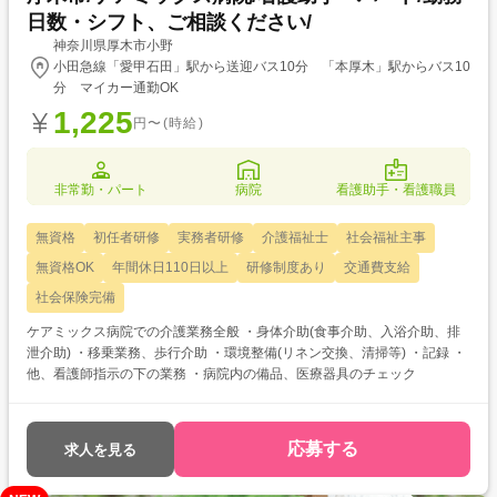
日数・シフト、ご相談ください/
神奈川県厚木市小野
小田急線「愛甲石田」駅から送迎バス10分 「本厚木」駅からバス10
分 マイカー通勤OK
1,225
円〜(時給)
非常勤・パート
病院
看護助手・看護職員
無資格
初任者研修
実務者研修
介護福祉士
社会福祉主事
無資格OK
年間休日110日以上
研修制度あり
交通費支給
社会保険完備
ケアミックス病院での介護業務全般 ・身体介助(食事介助、入浴介助、排
泄介助) ・移乗業務、歩行介助 ・環境整備(リネン交換、清掃等) ・記録 ・
他、看護師指示の下の業務 ・病院内の備品、医療器具のチェック
応募する
求人を見る