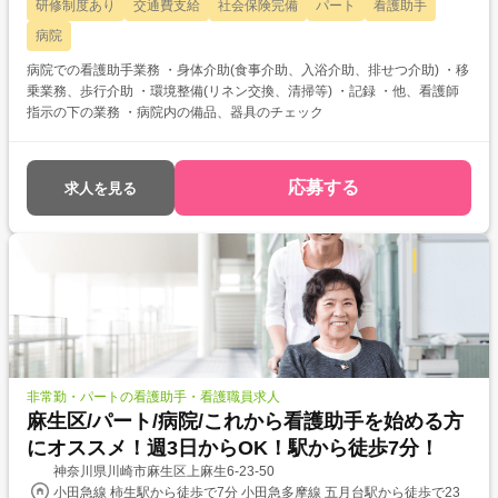
研修制度あり
交通費支給
社会保険完備
パート
看護助手
病院
病院での看護助手業務 ・身体介助(食事介助、入浴介助、排せつ介助) ・移
乗業務、歩行介助 ・環境整備(リネン交換、清掃等) ・記録 ・他、看護師
指示の下の業務 ・病院内の備品、器具のチェック
応募する
求人を見る
非常勤・パートの看護助手・看護職員求人
麻生区/パート/病院/これから看護助手を始める方
にオススメ！週3日からOK！駅から徒歩7分！
神奈川県川崎市麻生区上麻生6-23-50
小田急線 柿生駅から徒歩で7分 小田急多摩線 五月台駅から徒歩で23