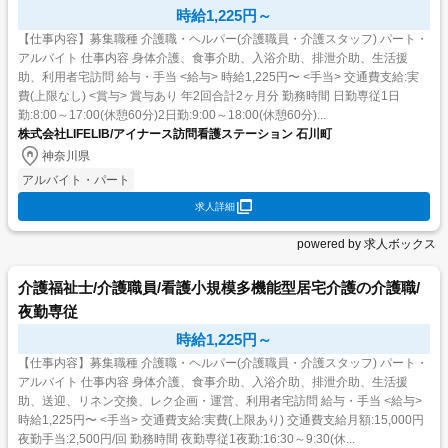
時給1,225円～
【仕事内容】募集職種 介護職・ヘルパー(介護職員・介護スタッフ) パート・
アルバイト 仕事内容 身体介護、食事介助、入浴介助、排泄介助、生活援
助、利用者宅訪問 給与・手当 <給与> 時給1,225円〜 <手当> 交通費支給:実
費(上限なし) <賞与> 賞与あり 年2回合計2ヶ月分 勤務時間 日勤専従1日
勤:8:00～17:00(休憩60分)2日勤:9:00～18:00(休憩60分)...
株式会社LIFELIB/アイナース訪問看護ステーション 石川町
神奈川県
アルバイト・パート
求人詳細
powered by 求人ボックス
介護福祉士/介護職員/看護小規模多機能型居宅介護の介護職/
夜勤専従
時給1,225円～
【仕事内容】募集職種 介護職・ヘルパー(介護職員・介護スタッフ) パート・
アルバイト 仕事内容 身体介護、食事介助、入浴介助、排泄介助、生活援
助、送迎、リネン交換、レク企画・運営、利用者宅訪問 給与・手当 <給与>
時給1,225円〜 <手当> 交通費支給:実費(上限あり) 交通費支給月額:15,000円
夜勤手当:2,500円/回 勤務時間 夜勤専従1夜勤:16:30～9:30(休...