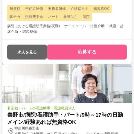
無資格
初任者研修
実務者研修
介護福祉士
無資格OK
駅チカ
交通費支給
パート
看護助手
病院
病院における看護助手業務(夜勤) ・ナースコール ・排泄介助 ・就寝・起
床介助 ・環境整備
応募する
求人を見る
非常勤・パートの看護助手・看護職員求人
秦野市/病院/看護助手・パート/9時～17時の日勤
メイン/経験あれば無資格OK
神奈川県秦野市