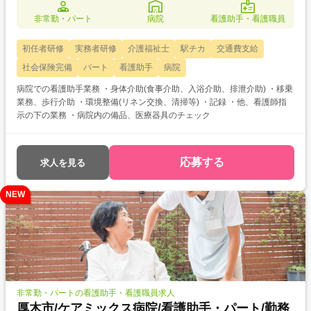
非常勤・パート
病院
看護助手・看護職員
初任者研修
実務者研修
介護福祉士
駅チカ
交通費支給
社会保険完備
パート
看護助手
病院
病院での看護助手業務 ・身体介助(食事介助、入浴介助、排泄介助) ・移乗
業務、歩行介助 ・環境整備(リネン交換、清掃等) ・記録 ・他、看護師指
示の下の業務 ・病院内の備品、医療器具のチェック
応募する
求人を見る
NEW
非常勤・パートの看護助手・看護職員求人
厚木市/ケアミックス病院/看護助手・パート/勤務