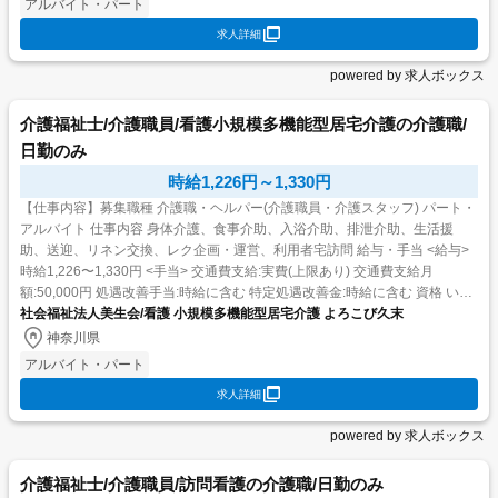
アルバイト・パート
求人詳細
powered by 求人ボックス
介護福祉士/介護職員/看護小規模多機能型居宅介護の介護職/
日勤のみ
時給1,226円～1,330円
【仕事内容】募集職種 介護職・ヘルパー(介護職員・介護スタッフ) パート・
アルバイト 仕事内容 身体介護、食事介助、入浴介助、排泄介助、生活援
助、送迎、リネン交換、レク企画・運営、利用者宅訪問 給与・手当 <給与>
時給1,226〜1,330円 <手当> 交通費支給:実費(上限あり) 交通費支給月
額:50,000円 処遇改善手当:時給に含む 特定処遇改善金:時給に含む 資格 いず
れか...
社会福祉法人美生会/看護 小規模多機能型居宅介護 よろこび久末
神奈川県
アルバイト・パート
求人詳細
powered by 求人ボックス
介護福祉士/介護職員/訪問看護の介護職/日勤のみ