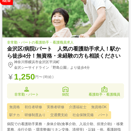
NEW
非常勤・パートの看護助手・看護職員求人
金沢区/病院/パート 人気の看護助手求人！駅か
ら徒歩4分！無資格・未経験の方も相談ください
神奈川県横浜市金沢区平潟町
金沢シーサイドライン「野島公園」より徒歩4分
1,250
円〜(時給)
非常勤・パート
病院
看護助手・看護職員
無資格
初任者研修
実務者研修
介護福祉士
無資格OK
駅チカ
研修制度あり
交通費支給
社会保険完備
パート
病院での看護助手業務 ・身体介助(食事介助、入浴介助、排泄介助) ・移乗
業務、歩行介助 ・環境整備(リネン交換、清掃等) ・記録 ・他、看護師指