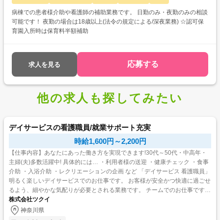
病棟での患者様介助や看護師の補助業務です。 日勤のみ・夜勤のみの相談
可能です！ 夜勤の場合は18歳以上(法令の規定による/深夜業務) ☆認可保
育園入所時は保育料半額補助
応募する
求人を見る
他の求人も探してみたい
デイサービスの看護職員/就業サポート充実
時給1,600円～2,200円
【仕事内容】あなたにあった働き方を実現できます!30代～50代・中高年・
主婦(夫)多数活躍中! 具体的には… ・利用者様の送迎 ・健康チェック ・食事
介助 ・入浴介助 ・レクリエーションの企画 など 「デイサービス 看護職員」
明るく楽しいデイサービスでのお仕事です。 お客様が安全かつ快適に過ごせ
るよう、細やかな気配りが必要とされる業務です。 チームでのお仕事ですの
で、未経験の方・ブランクの...
株式会社ツクイ
神奈川県