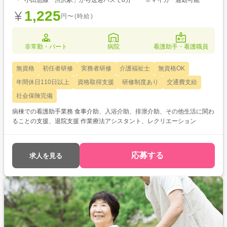
小田急線「渋沢駅」から送迎バスで8分 ※マイカー通勤可能
1,225
円〜(時給)
非常勤・パート
病院
看護助手・看護職員
無資格
初任者研修
実務者研修
介護福祉士
無資格OK
年間休日110日以上
資格取得支援
研修制度あり
交通費支給
社会保険完備
病棟での看護助手業務 食事介助、入浴介助、排泄介助、その他生活に関わ
ることの支援、退院支援 作業療法アシスタント、レクリエーション
応募する
求人を見る