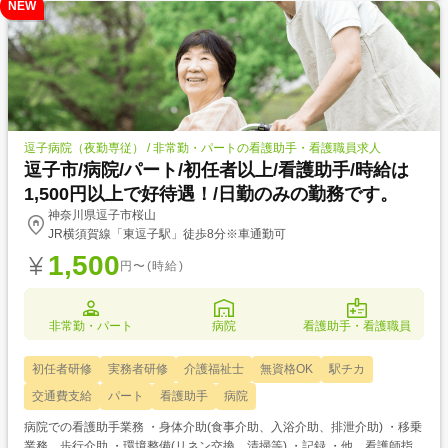
NEW
逗子病院（夜勤専従） / 非常勤・パートの看護助手・看護職員求人
逗子市/病院/パート/初任者以上/看護助手/時給は
1,500円以上で好待遇！/日勤のみの勤務です。
神奈川県逗子市桜山
JR横須賀線「東逗子駅」徒歩8分※車通勤可
1,500
円〜(時給)
非常勤・パート
病院
看護助手・看護職員
初任者研修
実務者研修
介護福祉士
無資格OK
駅チカ
交通費支給
パート
看護助手
病院
病院での看護助手業務 ・身体介助(食事介助、入浴介助、排泄介助) ・移乗
業務、歩行介助 ・環境整備(リネン交換、清掃等) ・記録 ・他、看護師指