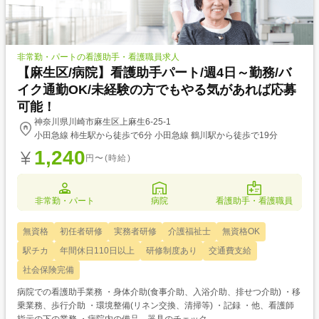
非常勤・パートの看護助手・看護職員求人
【麻生区/病院】看護助手パート/週4日～勤務/バ
イク通勤OK/未経験の方でもやる気があれば応募
可能！
神奈川県川崎市麻生区上麻生6-25-1
小田急線 柿生駅から徒歩で6分 小田急線 鶴川駅から徒歩で19分
1,240
円〜(時給)
非常勤・パート
病院
看護助手・看護職員
無資格
初任者研修
実務者研修
介護福祉士
無資格OK
駅チカ
年間休日110日以上
研修制度あり
交通費支給
社会保険完備
病院での看護助手業務 ・身体介助(食事介助、入浴介助、排せつ介助) ・移
乗業務、歩行介助 ・環境整備(リネン交換、清掃等) ・記録 ・他、看護師