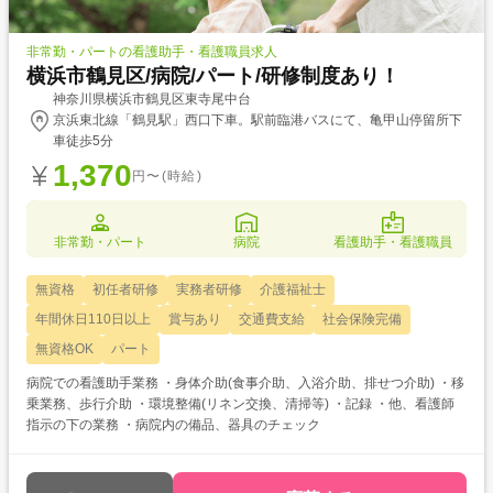
非常勤・パートの看護助手・看護職員求人
横浜市鶴見区/病院/パート/研修制度あり！
神奈川県横浜市鶴見区東寺尾中台
京浜東北線「鶴見駅」西口下車。駅前臨港バスにて、亀甲山停留所下
車徒歩5分
1,370
円〜(時給)
非常勤・パート
病院
看護助手・看護職員
無資格
初任者研修
実務者研修
介護福祉士
年間休日110日以上
賞与あり
交通費支給
社会保険完備
無資格OK
パート
病院での看護助手業務 ・身体介助(食事介助、入浴介助、排せつ介助) ・移
乗業務、歩行介助 ・環境整備(リネン交換、清掃等) ・記録 ・他、看護師
指示の下の業務 ・病院内の備品、器具のチェック