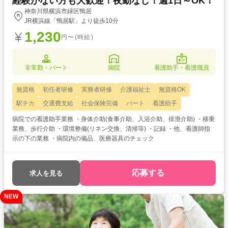
経験がない方も大歓迎！夜勤なし！週1日～OK！
神奈川県横浜市緑区鴨居
JR横浜線「鴨居駅」より徒歩10分
1,230
円〜(時給)
非常勤・パート
病院
看護助手・看護職員
無資格
初任者研修
実務者研修
介護福祉士
無資格OK
駅チカ
交通費支給
社会保険完備
パート
看護助手
病院での看護助手業務 ・身体介助(食事介助、入浴介助、排泄介助) ・移乗
業務、歩行介助 ・環境整備(リネン交換、清掃等) ・記録 ・他、看護師指
示の下の業務 ・病院内の備品、医療器具のチェック
応募する
求人を見る
NEW