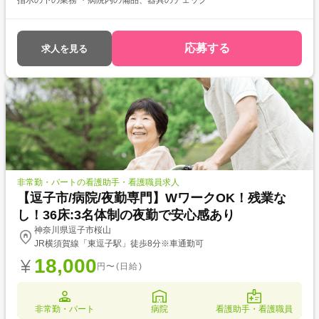
指示の下の業務 ・病院内の備品、器具のチェック
応募する
求人を見る
非常勤・パートの看護助手・看護職員求人
【逗子市/病院/夜勤専門】WワークOK！残業な
し！36床:3名体制の夜勤で安心感あり
神奈川県逗子市桜山
JR横須賀線「東逗子駅」徒歩8分※車通勤可
18,000
円〜(日給)
非常勤・パート
病院
看護助手・看護職員