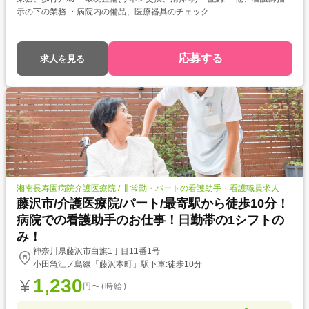
示の下の業務 ・病院内の備品、医療器具のチェック
応募する
求人を見る
湘南長寿園病院介護医療院 / 非常勤・パートの看護助手・看護職員求人
藤沢市/介護医療院/パート/最寄駅から徒歩10分！
病院での看護助手のお仕事！日勤帯の1シフトの
み！
神奈川県藤沢市白旗1丁目11番1号
小田急江ノ島線「藤沢本町」駅下車:徒歩10分
1,230
円〜(時給)