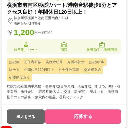
横浜市港南区/病院/パート/港南台駅徒歩8分とア
クセス良好！年間休日120日以上！
神奈川県横浜市港南区港南台2-7-41
港南台駅 徒歩9分
1,200
円〜(時給)
非常勤・パート
病院
看護助手・看護職員
無資格
初任者研修
実務者研修
介護福祉士
無資格OK
駅チカ
年間休日110日以上
社会保険完備
交通費支給
研修制度あり
病院での看護助手業務 ・身体介助(食事介助、入浴介助、排せつ介助) ・移
乗業務、歩行介助 ・環境整備(リネン交換、清掃等) ・記録 ・他、看護師
指示の下の業務 ・病院内の備品、器具のチェック
応募する
求人を見る