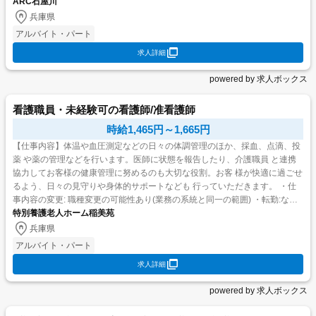
ARC石屋川
正看護師または准看護師 <歓迎要件> ・普通自動車...
兵庫県
アルバイト・パート
求人詳細
powered by 求人ボックス
看護職員・未経験可の看護師/准看護師
時給1,465円～1,665円
【仕事内容】体温や血圧測定などの日々の体調管理のほか、採血、点滴、投
薬 や薬の管理などを行います。医師に状態を報告したり、介護職員 と連携
協力してお客様の健康管理に努めるのも大切な役割。お客 様が快適に過ごせ
るよう、日々の見守りや身体的サポートなども 行っていただきます。 ・仕
事内容の変更: 職種変更の可能性あり(業務の系統と同一の範囲) ・転勤:なし
<契約更新> ・雇用期間:1年 ・更新...
特別養護老人ホーム稲美苑
兵庫県
アルバイト・パート
求人詳細
powered by 求人ボックス