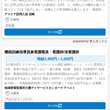
す。 ( 車の運転は別のスタッフが対応します) <1件あたりの流れ> 1、利用者
宅に訪問 訪問入浴の専用車でお客様宅へ訪問。 2、浴槽などの機材を搬入 介
護スタッフ2名で協力し合い、浴槽などの専用機材を搬入します。 看護師は
利用者様のバイタルを測定し...
アスケア訪問入浴 尼崎
兵庫県
正社員
求人詳細
powered by 求人ボックス
機能訓練指導員兼看護職員・看護師/准看護師
時給1,400円～1,500円
【仕事内容】デイサービスでのバイタル測定 健康チェック、トイレ誘導及び
介助、食事介助及び見守りなど 一連の業務 【経験・資格】<応募要件> 准看
護師、看護師資格をお持ちの方 普通自動車運転あれば尚、可 軽乗用車にて
送迎(送迎手当あり) 【給与】時給 1,400円 〜 1,500円 <給与の備考> 7・12月
給与時に、半期勤務総時間に30円～50円乗じて支給 送迎手当あり 交通費支
給・昇給あ...
地域密着型通所介護デイサービスセンターケアベスト
兵庫県
アルバイト・パート
求人詳細