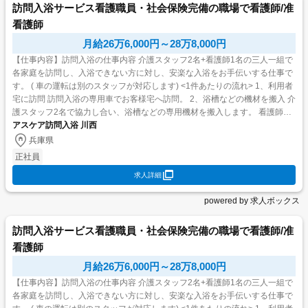
訪問入浴サービス看護職員・社会保険完備の職場で看護師/准
看護師
月給26万6,000円～28万8,000円
【仕事内容】訪問入浴の仕事内容 介護スタッフ2名+看護師1名の三人一組で
各家庭を訪問し、入浴できない方に対し、安楽な入浴をお手伝いする仕事で
す。 ( 車の運転は別のスタッフが対応します) <1件あたりの流れ> 1、利用者
宅に訪問 訪問入浴の専用車でお客様宅へ訪問。 2、浴槽などの機材を搬入 介
護スタッフ2名で協力し合い、浴槽などの専用機材を搬入します。 看護師は
利用者様のバイタルを測定し...
アスケア訪問入浴 川西
兵庫県
正社員
求人詳細
powered by 求人ボックス
訪問入浴サービス看護職員・社会保険完備の職場で看護師/准
看護師
月給26万6,000円～28万8,000円
【仕事内容】訪問入浴の仕事内容 介護スタッフ2名+看護師1名の三人一組で
各家庭を訪問し、入浴できない方に対し、安楽な入浴をお手伝いする仕事で