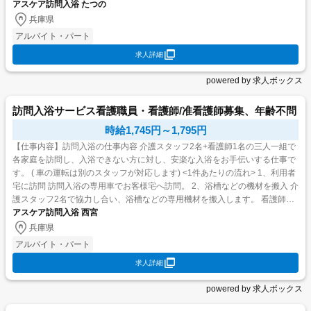
利用者様のバイタルを測定し...
アスケア訪問入浴 たつの
兵庫県
アルバイト・パート
求人詳細
powered by 求人ボックス
訪問入浴サービス看護職員・看護師/准看護師募集、年齢不問
時給1,745円～1,795円
【仕事内容】訪問入浴の仕事内容 介護スタッフ2名+看護師1名の三人一組で
各家庭を訪問し、入浴できない方に対し、安楽な入浴をお手伝いする仕事で
す。 ( 車の運転は別のスタッフが対応します) <1件あたりの流れ> 1、利用者
宅に訪問 訪問入浴の専用車でお客様宅へ訪問。 2、浴槽などの機材を搬入 介
護スタッフ2名で協力し合い、浴槽などの専用機材を搬入します。 看護師は
利用者様のバイタルを測定し...
アスケア訪問入浴 西宮
兵庫県
アルバイト・パート
求人詳細
powered by 求人ボックス