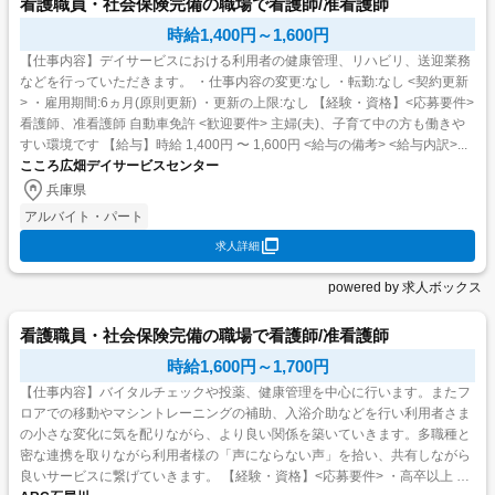
看護職員・社会保険完備の職場で看護師/准看護師
時給1,400円～1,600円
【仕事内容】デイサービスにおける利用者の健康管理、リハビリ、送迎業務
などを行っていただきます。 ・仕事内容の変更:なし ・転勤:なし <契約更新
> ・雇用期間:6ヵ月(原則更新) ・更新の上限:なし 【経験・資格】<応募要件>
看護師、准看護師 自動車免許 <歓迎要件> 主婦(夫)、子育て中の方も働きや
すい環境です 【給与】時給 1,400円 〜 1,600円 <給与の備考> <給与内訳>...
こころ広畑デイサービスセンター
兵庫県
アルバイト・パート
求人詳細
powered by 求人ボックス
看護職員・社会保険完備の職場で看護師/准看護師
時給1,600円～1,700円
【仕事内容】バイタルチェックや投薬、健康管理を中心に行います。またフ
ロアでの移動やマシントレーニングの補助、入浴介助などを行い利用者さま
の小さな変化に気を配りながら、より良い関係を築いていきます。多職種と
密な連携を取りながら利用者様の「声にならない声」を拾い、共有しながら
良いサービスに繋げていきます。 【経験・資格】<応募要件> ・高卒以上 ・