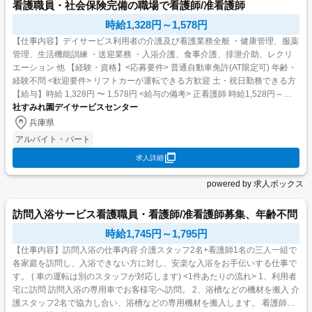
看護職員・社会保険完備の職場で看護師/准看護師
時給1,328円～1,578円
【仕事内容】デイサービス利用者の介護及び看護業務全般 ・健康管理、服薬
管理、生活機能訓練 ・送迎業務 ・入浴介護、食事介護、排泄介助、レクリ
エーション 他 【経験・資格】<応募要件> 普通自動車免許(AT限定可) 年齢・
経験不問 <歓迎要件> リフトカーが運転できる方歓迎 土・祝日勤務できる方
【給与】時給 1,328円 〜 1,578円 <給与の備考> 正看護師 時給1,528円～
1,57...
社すみれ園デイサービスセンター
兵庫県
アルバイト・パート
求人詳細
powered by 求人ボックス
訪問入浴サービス看護職員・看護師/准看護師募集、年齢不問
時給1,745円～1,795円
【仕事内容】訪問入浴の仕事内容 介護スタッフ2名+看護師1名の三人一組で
各家庭を訪問し、入浴できない方に対し、安楽な入浴をお手伝いする仕事で
す。 ( 車の運転は別のスタッフが対応します) <1件あたりの流れ> 1、利用者
宅に訪問 訪問入浴の専用車でお客様宅へ訪問。 2、浴槽などの機材を搬入 介
護スタッフ2名で協力し合い、浴槽などの専用機材を搬入します。 看護師は