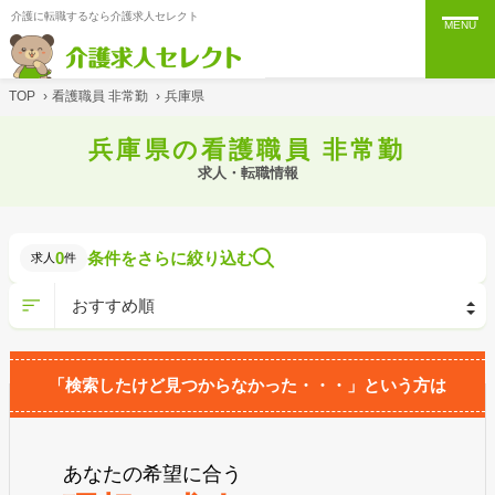
介護に転職するなら介護求人セレクト
MENU
TOP
›
看護職員 非常勤
›
兵庫県
兵庫県の看護職員 非常勤
求人・転職情報
0
条件をさらに絞り込む
求人
件
「検索したけど見つからなかった・・・」という方は
あなたの希望に合う