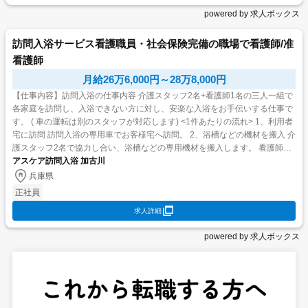
powered by 求人ボックス
訪問入浴サービス看護職員・社会保険完備の職場で看護師/准
看護師
月給26万6,000円～28万8,000円
【仕事内容】訪問入浴の仕事内容 介護スタッフ2名+看護師1名の三人一組で
各家庭を訪問し、入浴できない方に対し、安楽な入浴をお手伝いする仕事で
す。 ( 車の運転は別のスタッフが対応します) <1件あたりの流れ> 1、利用者
宅に訪問 訪問入浴の専用車でお客様宅へ訪問。 2、浴槽などの機材を搬入 介
護スタッフ2名で協力し合い、浴槽などの専用機材を搬入します。 看護師は
利用者様のバイタルを測定し...
アスケア訪問入浴 加古川
兵庫県
正社員
求人詳細
powered by 求人ボックス