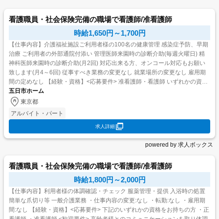
看護職員・社会保険完備の職場で看護師/准看護師
時給1,650円～1,700円
【仕事内容】介護福祉施設ご利用者様の100名の健康管理 感染症予防、早期
治療 ご利用者の外部通院付添い 管理医師来園時の診断介助(毎週火曜日) 精
神科医師来園時の診断介助(月2回) 対応出来る方、オンコール対応もお願い
致します(月4～6回) 従事すべき業務の変更なし 就業場所の変更なし 雇用期
間の定めなし 【経験・資格】<応募要件> 准看護師・看護師 いずれかの資格
を所持で可 18...
五日市ホーム
東京都
アルバイト・パート
求人詳細
powered by 求人ボックス
看護職員・社会保険完備の職場で看護師/准看護師
時給1,800円～2,000円
【仕事内容】利用者様の体調確認・チェック 服薬管理・提供 入浴時の処置
簡単な爪切り等 一般介護業務 ・仕事内容の変更:なし ・転勤:なし ・雇用期
間:なし 【経験・資格】<応募要件> 下記のいずれかの資格をお持ちの方 ・正