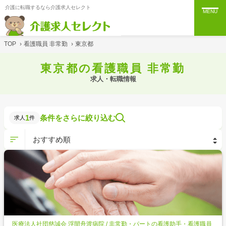
介護に転職するなら介護求人セレクト
MENU
TOP
›
看護職員 非常勤
›
東京都
東京都の看護職員 非常勤
求人・転職情報
1
条件をさらに絞り込む
求人
件
医療法人社団慈誠会 浮間舟渡病院 / 非常勤・パートの看護助手・看護職員