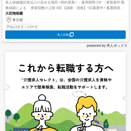
老人保健施設他法人の定める場所 <契約更新> ・雇用期間:1年 ・更新条件:勤
務成績による ・更新回数の上限:4回 【経験・資格】<応募要件> 看護師資格
(准看護師可) <歓迎要...
大田翔裕園
東京都
アルバイト・パート
求人詳細
powered by 求人ボックス