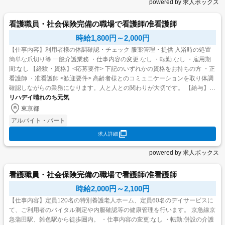
powered by 求人ボックス
看護職員・社会保険完備の職場で看護師/准看護師
時給1,800円～2,000円
【仕事内容】利用者様の体調確認・チェック 服薬管理・提供 入浴時の処置
簡単な爪切り等 一般介護業務 ・仕事内容の変更:なし ・転勤:なし ・雇用期
間:なし 【経験・資格】<応募要件> 下記のいずれかの資格をお持ちの方 ・正
看護師 ・准看護師 <歓迎要件> 高齢者様とのコミュニケーションを取り体調
確認しながらの業務になります。人と人との関わりが大切です。 【給与】時
給 1,800円 〜 2,00...
リハデイ晴れのち元気
東京都
アルバイト・パート
求人詳細
powered by 求人ボックス
看護職員・社会保険完備の職場で看護師/准看護師
時給2,000円～2,100円
【仕事内容】定員120名の特別養護老人ホーム、定員60名のデイサービスに
て、ご利用者のバイタル測定や内服確認等の健康管理を行います。 京急線京
急蒲田駅、雑色駅から徒歩圏内。 ・仕事内容の変更:なし ・転勤:併設の介護