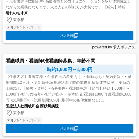
・准看護師 <歓迎要件> 高齢者様とのコミュニケーションを取り体調確認し
ながらの業務になります。人と人との関わりが大切です。 【給与】時給
1,800円 〜 2,000円 ...
晴れのち未来
東京都
アルバイト・パート
求人詳細
powered by 求人ボックス
看護職員・看護師/准看護師募集、年齢不問
時給1,600円～1,800円
【仕事内容】看護業務 ・仕事内容の変更:なし ・転勤:なし <契約更新> ・雇
用期間:12ヶ月 ・更新条件:雇用経絡満了時の業務量 病院運営状況 ・更新の
上限:なし 【経験・資格】<応募要件> 看護師免許 【給与】時給 1,600円 〜
1,800円 <給与の備考> <給与内訳> ・基本給 正看護師1800円 准看護師1600
円 <試用期間> ・試用期間:3か月 (期間中の条件変更なし) ...
医療法人社団敏和会 西砂川病院
東京都
アルバイト・パート
求人詳細