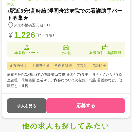
求人
♪駅近5分!高時給!浮間舟渡病院での看護助手パー
ト募集★
東京都板橋区 舟渡1-17-1
1,226
円〜(時給)
非常勤・パート
その他
看護助手・看護職員
介護福祉士
実務者研修
初任者研修
非常勤
看護助手
療養型病院(149床)での看護補助業務 身体ケア(食事・排泄・入浴など) 衛
生管理・環境整備 生活やケア内容についての記録・報告 看護師など、他
職種との連携
応募する
求人を見る
他の求人も探してみたい