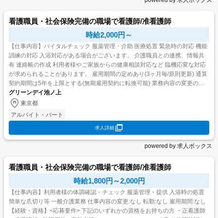
powered by 求人ボックス
看護職員・社会保険完備の職場で看護師/准看護師
時給2,000円～
【仕事内容】バイタルチェック 服薬管理・介助 医療処置 緊急時の対応 機能
訓練の対応 入浴対応がある場合がございます。 介護職員との連携、情報共
有 連絡帳の作成 利用者様やご家族からの健康相談対応など 臨機応変な対応
が求められることがあります。 雇用期間の定めあり(3ヶ月毎/原則更新) 通算
契約期間は5年を上限とする(無期雇用契約に転換可能) 業務内容の変更の範
グリーンデイ池ノ上
囲:なし 就業場所の...
東京都
アルバイト・パート
求人詳細
powered by 求人ボックス
看護職員・社会保険完備の職場で看護師/准看護師
時給1,800円～2,000円
【仕事内容】利用者様の体調確認・チェック 服薬管理・提供 入浴時の処置
簡単な爪切り等 一般介護業務 仕事内容の変更:なし 転勤:なし 雇用期間:なし
【経験・資格】<応募要件> 下記のいずれかの資格をお持ちの方 ・正看護師