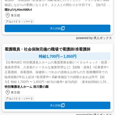
看護師 ・准看護師 <歓迎要件> 高齢者様とのコミュニケーションを取り体調
確認しながらの業務になります。人と人との関わりが大切です。 【給与】時
給 1,800円 〜 2,00...
晴れのちHimAWArI
東京都
アルバイト・パート
求人詳細
powered by 求人ボックス
看護職員・社会保険完備の職場で看護師/准看護師
時給1,700円～1,850円
【仕事内容】特別養護老人ホームの看護業務全般(バイタルチェック・処置・
服薬管理等、入居者のトータルな健康管理など) 【経験・資格】<応募要件>
正看護師、准看護師、保健師 いづれかの資格をお持ちの方 医療機関等での
臨床経験2年以上必須 <歓迎要件> 高齢者施設での経験があれば尚可 【給
与】時給 1,700円 〜 1,850円 <給与の備考> 給与内訳: ・基本給(時給) 1,550
円 1,700...
特別養護老人ホーム 深川愛の園
東京都
アルバイト・パート
求人詳細