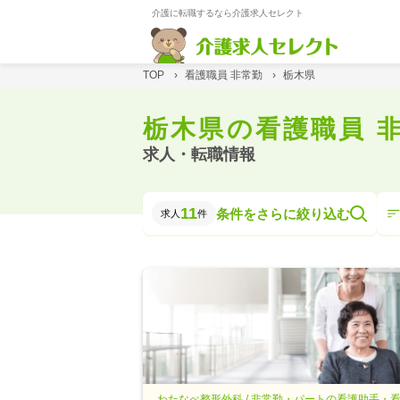
介護に転職するなら介護求人セレクト
TOP
›
看護職員 非常勤
›
栃木県
栃木県の看護職員 
求人・転職情報
11
条件をさらに絞り込む
求人
件
わたなべ整形外科 / 非常勤・パートの看護助手・