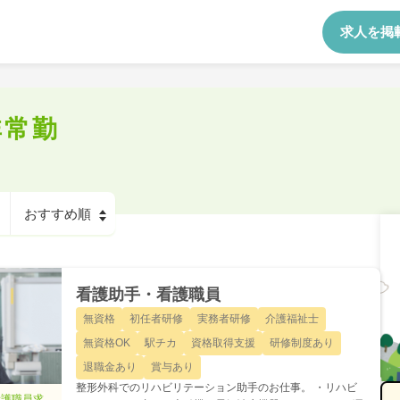
求人を掲
非常勤
看護助手・看護職員
無資格
初任者研修
実務者研修
介護福祉士
無資格OK
駅チカ
資格取得支援
研修制度あり
退職金あり
賞与あり
整形外科でのリハビリテーション助手のお仕事。 ・リハビ
看護職員求