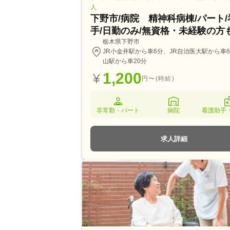
人
下野市/病院 精神科病棟/パート
手/日勤のみ/無資格・未経験の方
栃木県下野市
JR小金井駅から車6分、JR自治医大駅から車6
山駅から車20分
1,200
円〜(時給)
非常勤・パート
病院
看護助手
求人詳細