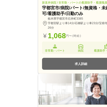
新直井病院 / 非常勤・パートの看護助手・看護職
宇都宮市/病院/パート/無資格・未
可/看護助手/日勤のみ
栃木県宇都宮市石井町3385
宇都宮駅より車14分/石橋駅より車23分/宝積
26分
1,068
円〜(時給)
非常勤・パート
病院
看護助手
求人詳細