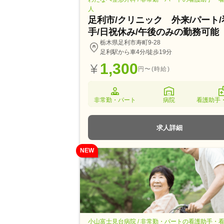
人
足利市/クリニック 外来/パート
手/日祝休み/午後のみの勤務可能
栃木県足利市寿町9-28
足利駅から車4分/徒歩19分
1,300
円〜(時給)
非常勤・パート
病院
看護助手
求人詳細
NEW
小山富士見台病院 / 非常勤・パートの看護助手・