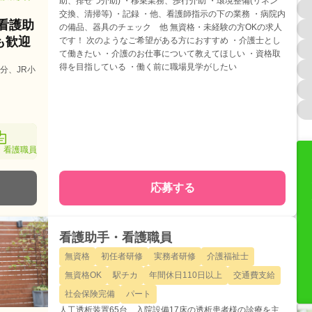
助、排せつ介助) ・移乗業務、歩行介助 ・環境整備(リネン
交換、清掃等) ・記録 ・他、看護師指示の下の業務 ・病院内
/看護助
の備品、器具のチェック 他 無資格・未経験の方OKの求人
も歓迎
です！ 次のようなご希望がある方におすすめ ・介護士とし
て働きたい ・介護のお仕事について教えてほしい ・資格取
得を目指している ・働く前に職場見学がしたい
分、JR小
・看護職員
応募する
看護助手・看護職員
無資格
初任者研修
実務者研修
介護福祉士
無資格OK
駅チカ
年間休日110日以上
交通費支給
社会保険完備
パート
人工透析装置65台、入院設備17床の透析患者様の診療を主