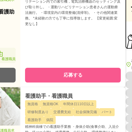
リテーション内での索引機，電気治療機器のセッティング及
び取り外し。 ・運動リハビリテーション患者さんの運動療
/看護助
法施行。 ・環境室内の環境整備(清掃等)。 ・その他関連業
務。 *未経験の方でも丁寧に指導致します。 【変更範囲:変
更なし】
・看護職員
応募する
看護助手・看護職員
無資格
無資格OK
年間休日110日以上
研修制度あり
交通費支給
社会保険完備
パート
看護助手
病院
精神科病棟での看護助手業務 ・身体介助(食事介助、入浴介
看護職員求