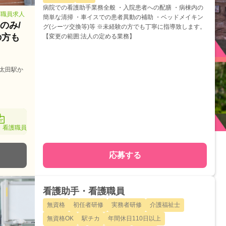
病院での看護助手業務全般 ・入院患者への配膳 ・病棟内の
護職員求人
簡単な清掃 ・車イスでの患者異動の補助 ・ベッドメイキン
のみ/
グ(シーツ交換等)等 ※未経験の方でも丁寧に指導致します。
の方も
【変更の範囲:法人の定める業務】
/太田駅か
・看護職員
応募する
看護助手・看護職員
無資格
初任者研修
実務者研修
介護福祉士
無資格OK
駅チカ
年間休日110日以上