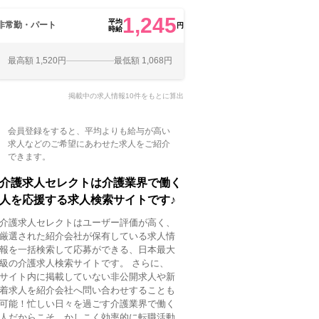
1,245
平均
非常勤・パート
円
時給
最高額 1,520円
最低額 1,068円
掲載中の求人情報10件をもとに算出
会員登録をすると、平均よりも給与が高い
求人などのご希望にあわせた求人をご紹介
できます。
介護求人セレクトは介護業界で働く
人を応援する求人検索サイトです♪
介護求人セレクトはユーザー評価が高く、
厳選された紹介会社が保有している求人情
報を一括検索して応募ができる、日本最大
級の介護求人検索サイトです。 さらに、
サイト内に掲載していない非公開求人や新
着求人を紹介会社へ問い合わせすることも
可能！忙しい日々を過ごす介護業界で働く
人だからこそ、かしこく効率的に転職活動