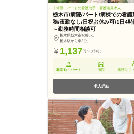
非常勤・パートの看護助手・看護職員求人
栃木市/病院/パート/病棟での看
務/夜勤なし/日祝お休み可/1日4
～勤務時間相談可
栃木県栃木市祝町8-1
栃木駅から車3分。
1,137
円〜(時給)
非常勤・パート
病院
看護助手
求人詳細