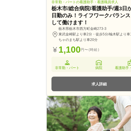
非常勤・パートの看護助手・看護職員求人
栃木市/総合病院/看護助手/週3日
日勤のみ！ライフワークバランス
して働けます！
栃木県栃木市西方町金崎273-3
東武金崎駅より車2分・徒歩5分/楡木駅より車1
ちゃのまち駅より車20分
1,100
円〜(時給)
非常勤・パート
病院
看護助手
求人詳細