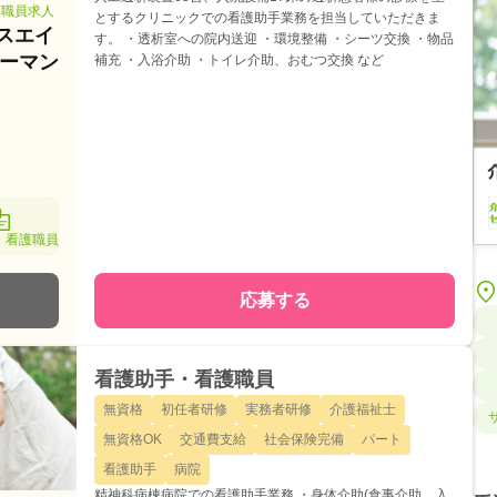
護職員求人
とするクリニックでの看護助手業務を担当していただきま
ースエイ
す。 ・透析室への院内送迎 ・環境整備 ・シーツ交換 ・物品
ツーマン
補充 ・入浴介助 ・トイレ介助、おむつ交換 など
・看護職員
応募する
看護助手・看護職員
無資格
初任者研修
実務者研修
介護福祉士
無資格OK
交通費支給
社会保険完備
パート
看護助手
病院
精神科病棟病院での看護助手業務 ・身体介助(食事介助、入