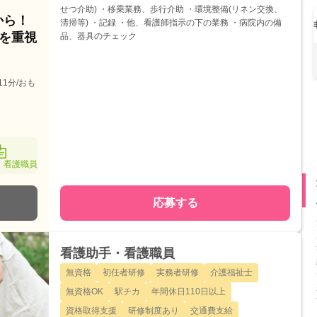
せつ介助) ・移乗業務、歩行介助 ・環境整備(リネン交換、
から！
清掃等) ・記録 ・他、看護師指示の下の業務 ・病院内の備
を重視
品、器具のチェック
1分/おも
・看護職員
応募する
看護助手・看護職員
無資格
初任者研修
実務者研修
介護福祉士
無資格OK
駅チカ
年間休日110日以上
資格取得支援
研修制度あり
交通費支給