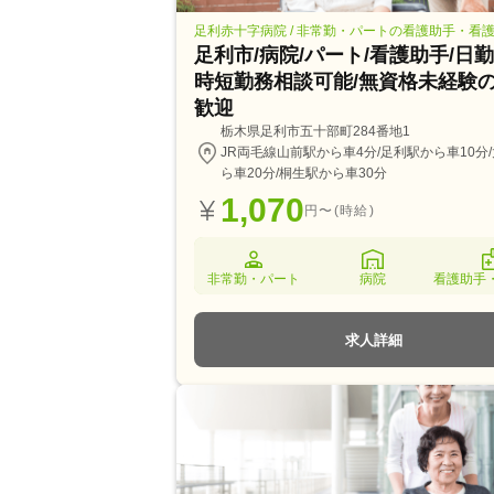
足利赤十字病院 / 非常勤・パートの看護助手・看
足利市/病院/パート/看護助手/日勤
時短勤務相談可能/無資格未経験
歓迎
栃木県足利市五十部町284番地1
JR両毛線山前駅から車4分/足利駅から車10分
ら車20分/桐生駅から車30分
1,070
円〜(時給)
非常勤・パート
病院
看護助手
求人詳細