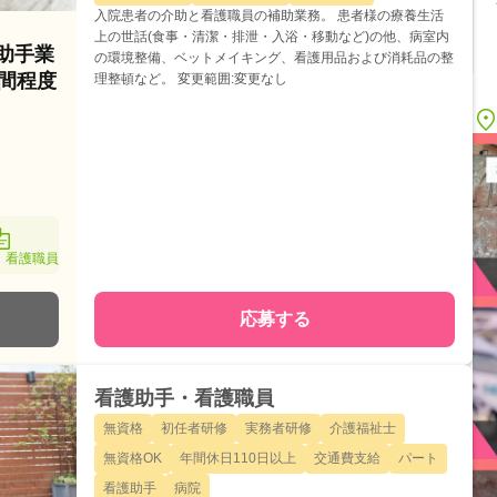
入院患者の介助と看護職員の補助業務。 患者様の療養生活
上の世話(食事・清潔・排泄・入浴・移動など)の他、病室内
護助手業
の環境整備、ベットメイキング、看護用品および消耗品の整
時間程度
理整頓など。 変更範囲:変更なし
・看護職員
応募する
看護助手・看護職員
無資格
初任者研修
実務者研修
介護福祉士
無資格OK
年間休日110日以上
交通費支給
パート
看護助手
病院