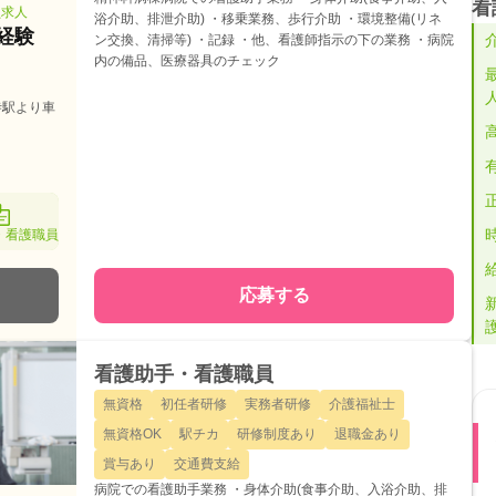
看
員求人
浴介助、排泄介助) ・移乗業務、歩行介助 ・環境整備(リネ
経験
ン交換、清掃等) ・記録 ・他、看護師指示の下の業務 ・病院
内の備品、医療器具のチェック
寺駅より車
・看護職員
応募する
看護助手・看護職員
無資格
初任者研修
実務者研修
介護福祉士
無資格OK
駅チカ
研修制度あり
退職金あり
賞与あり
交通費支給
病院での看護助手業務 ・身体介助(食事介助、入浴介助、排