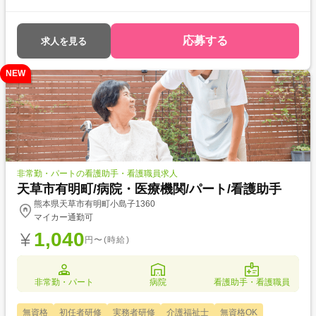
応募する
求人を見る
NEW
非常勤・パートの看護助手・看護職員求人
天草市有明町/病院・医療機関/パート/看護助手
熊本県天草市有明町小島子1360
マイカー通勤可
1,040
円〜(時給)
非常勤・パート
病院
看護助手・看護職員
無資格
初任者研修
実務者研修
介護福祉士
無資格OK