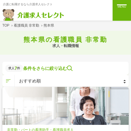
介護に転職するなら介護求人セレクト
MENU
TOP
›
看護職員 非常勤
›
熊本県
熊本県の看護職員 非常勤
求人・転職情報
7
条件をさらに絞り込む
求人
件
非常勤・パートの看護助手・看護職員求人