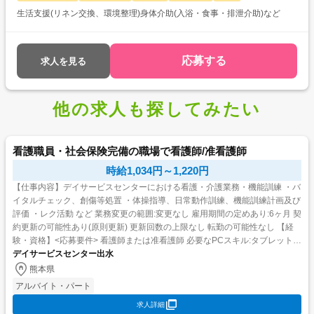
生活支援(リネン交換、環境整理)身体介助(入浴・食事・排泄介助)など
応募する
求人を見る
他の求人も探してみたい
看護職員・社会保険完備の職場で看護師/准看護師
時給1,034円～1,220円
【仕事内容】デイサービスセンターにおける看護・介護業務・機能訓練 ・バ
イタルチェック、創傷等処置 ・体操指導、日常動作訓練、機能訓練計画及び
評価 ・レク活動 など 業務変更の範囲:変更なし 雇用期間の定めあり:6ヶ月 契
約更新の可能性あり(原則更新) 更新回数の上限なし 転勤の可能性なし 【経
験・資格】<応募要件> 看護師または准看護師 必要なPCスキル:タブレット等
での記録入力(Word・E...
デイサービスセンター出水
熊本県
アルバイト・パート
求人詳細