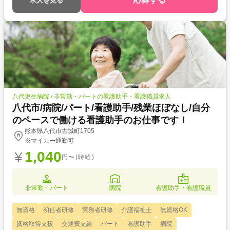
求人を見る
八代更生病院 / 非常勤・パートの看護助手・看護職員求人
八代市/病院/パート/看護助手/残業ほぼなし/自分
のペースで働ける看護助手のお仕事です！
熊本県八代市古城町1705
※マイカー通勤可
1,040
円〜(時給)
非常勤・パート
病院
看護助手・看護職員
無資格
初任者研修
実務者研修
介護福祉士
無資格OK
資格取得支援
交通費支給
パート
看護助手
病院