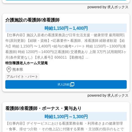
powered by 求人ボックス
介護施設の看護師/准看護師
時給1,150円～1,400円
【仕事内容】施設入居者の看護業務及び日常生活支援・健康管理 雇用期間1
年(原則更新) 【経験・資格】<応募要件> 看護師、准看護師 経験者歓迎 【給
与】時給 1,150円 〜 1,400円 <給与の備考> パート 時給 1150円～1300円(准
看護師) 時給 1200円～1400円(正看護師) 交通費あり 上限 3万円 試用期間3ヶ
月(条件変更なし) 【求人番号】606011 【勤務地】...
特別養護老人ホーム天望庵
熊本県
アルバイト・パート
求人詳細
powered by 求人ボックス
看護師/准看護師・ボーナス・賞与あり
時給1,100円～1,300円
【仕事内容】デイサービスにおける看護業務全般 ・利用者さまの健康管理
・食事、排せつ介助 ・その他上記に付随する業務 ・主治医の指示のもとで