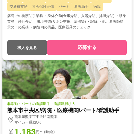
交通費支給
社会保険完備
パート
看護助手
病院
病院での看護助手業務 ・身体介助(食事介助、入浴介助、排泄介助) ・移乗
業務、歩行介助 ・環境整備(リネン交換、清掃等) ・記録 ・他、看護師指
示の下の業務 ・病院内の備品、医療器具のチェック
応募する
求人を見る
非常勤・パートの看護助手・看護職員求人
熊本市中央区/病院・医療機関/パート/看護助手
熊本県熊本市中央区南熊本
マイカー通勤OK
1,183
円〜(時給)