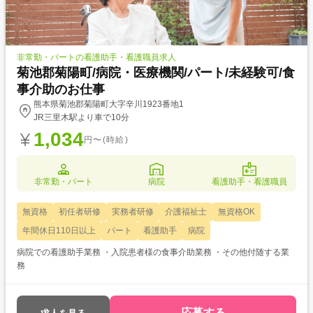
非常勤・パートの看護助手・看護職員求人
菊池郡菊陽町/病院・医療機関/パート/未経験可/食
事介助のお仕事
熊本県菊池郡菊陽町大字辛川1923番地1
JR三里木駅より車で10分
1,034
円〜(時給)
非常勤・パート
病院
看護助手・看護職員
無資格
初任者研修
実務者研修
介護福祉士
無資格OK
年間休日110日以上
パート
看護助手
病院
病院での看護助手業務 ・入院患者様の食事介助業務 ・その他付随する業
務
応募する