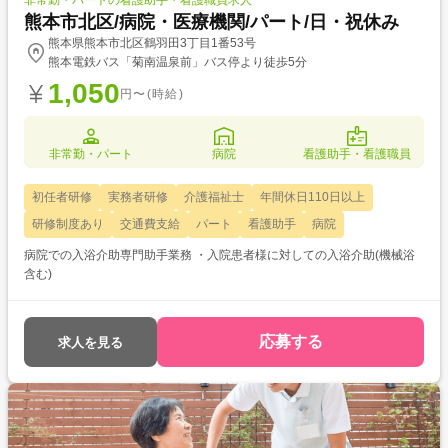
非常勤・パートの看護助手・看護職員求人
熊本市北区/病院・医療機関/パート/日・祝休み
熊本県熊本市北区鶴羽田3丁目1番53号
熊本電鉄バス「菊南温泉前」バス停より徒歩5分
1,050
円〜(時給)
非常勤・パート
病院
看護助手・看護職員
初任者研修
実務者研修
介護福祉士
年間休日110日以上
研修制度あり
交通費支給
パート
看護助手
病院
病院での入浴介助専門助手業務 ・入院患者様に対しての入浴介助(機械浴
含む)
応募する
求人を見る