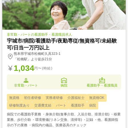
非常勤・パートの看護助手・看護職員求人
宇城市/病院/看護助手/夜勤専従/無資格可/未経験
可/日当一万円以上
熊本県宇城市松橋町久具323-1
「松橋駅」より徒歩21分
1,034
円〜(時給)
非常勤・パート
病院
看護助手・看護職員
無資格
初任者研修
実務者研修
介護福祉士
無資格OK
研修制度あり
交通費支給
パート
看護助手
病院
病院での看護助手業務 ・身体介助(食事介助、入浴介助、排泄介助) ・移乗
業務、歩行介助 ・環境整備(リネン交換、清掃等) ・記録 ・他、看護師指
示の下の業務 ・病院内の備品、医療器具のチェック