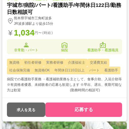
宇城市/病院/パート/看護助手/年間休日122日/勤務
日数相談可
熊本県宇城市三角町波多
JR波多浦駅より徒歩15分
1,034
円〜(時給)
非常勤・パート
病院
看護助手・看護職員
無資格
初任者研修
実務者研修
介護福祉士
交通費支給
社会保険完備
無資格OK
年間休日110日以上
パート
看護助手
病院での看護助手業務 ・看護補助業務を主として、食事介助、入浴介助等
※有資格者優遇、未経験者の応募も歓迎します ※早出、遅出、夜勤可能な
方は歓迎 (勤務時間の相談可)
応募する
求人を見る