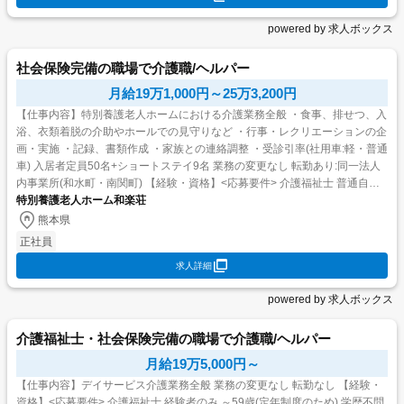
powered by 求人ボックス
社会保険完備の職場で介護職/ヘルパー
月給19万1,000円～25万3,200円
【仕事内容】特別養護老人ホームにおける介護業務全般 ・食事、排せつ、入
浴、衣類着脱の介助やホールでの見守りなど ・行事・レクリエーションの企
画・実施 ・記録、書類作成 ・家族との連絡調整 ・受診引率(社用車:軽・普通
車) 入居者定員50名+ショートステイ9名 業務の変更なし 転勤あり:同一法人
内事業所(和水町・南関町) 【経験・資格】<応募要件> 介護福祉士 普通自動
車運転免許必須(AT限定...
特別養護老人ホーム和楽荘
熊本県
正社員
求人詳細
powered by 求人ボックス
介護福祉士・社会保険完備の職場で介護職/ヘルパー
月給19万5,000円～
【仕事内容】デイサービス介護業務全般 業務の変更なし 転勤なし 【経験・
資格】<応募要件> 介護福祉士 経験者のみ ～59歳(定年制度のため) 学歴不問