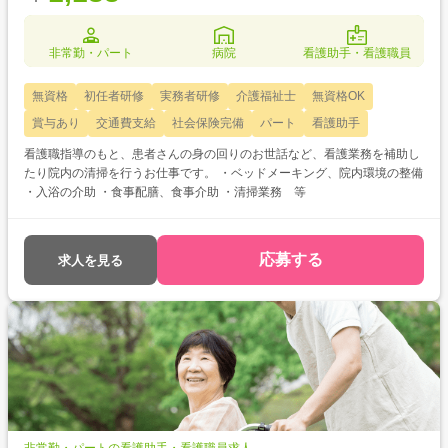
非常勤・パート
病院
看護助手・看護職員
無資格
初任者研修
実務者研修
介護福祉士
無資格OK
賞与あり
交通費支給
社会保険完備
パート
看護助手
看護職指導のもと、患者さんの身の回りのお世話など、看護業務を補助し
たり院内の清掃を行うお仕事です。 ・ベッドメーキング、院内環境の整備
・入浴の介助 ・食事配膳、食事介助 ・清掃業務 等
応募する
求人を見る