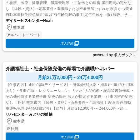
の看護、医療、健康管理、服薬管理等 ・主治医との連携 雇用期間の定めな
し 【経験・資格】<応募要件> 看護師または准看護師いずれか必須 かつ普通
自動車運転免許必須 59歳以下(年齢制限の事由:定年年齢を上限) 経験、学歴
不問 <歓迎要件> UIJターン歓迎...
デイサービスセンターNoah
熊本県
アルバイト・パート
求人詳細
powered by 求人ボックス
介護福祉士・社会保険完備の職場で介護職/ヘルパー
月給21万2,000円～24万4,000円
【仕事内容】通所介護(デイサービス) ・身体介護(入浴・排泄) ・送迎(社用車
あり) ・食事介助 ・レクリエーション、リハビリの実施 ・記録等書類作成 ・
その他付随する業務全般 変更の範囲:法人が指定する業務 ・仕事内容の変更:
なし ・転勤:熊本市内 【経験・資格】<応募要件> 介護福祉士必須 普通自動
車運転免許 必須(AT限定可) 【給与】月給 212,000円 〜 244,000円 <給...
リハセンター みどりの樹 楠
熊本県
正社員
求人詳細