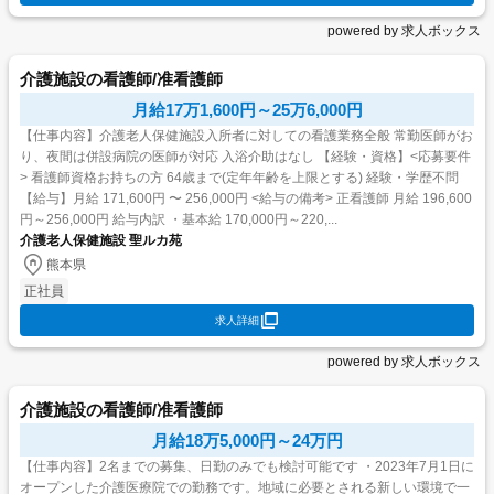
powered by 求人ボックス
介護施設の看護師/准看護師
月給17万1,600円～25万6,000円
【仕事内容】介護老人保健施設入所者に対しての看護業務全般 常勤医師がお
り、夜間は併設病院の医師が対応 入浴介助はなし 【経験・資格】<応募要件
> 看護師資格お持ちの方 64歳まで(定年年齢を上限とする) 経験・学歴不問
【給与】月給 171,600円 〜 256,000円 <給与の備考> 正看護師 月給 196,600
円～256,000円 給与内訳 ・基本給 170,000円～220,...
介護老人保健施設 聖ルカ苑
熊本県
正社員
求人詳細
powered by 求人ボックス
介護施設の看護師/准看護師
月給18万5,000円～24万円
【仕事内容】2名までの募集、日勤のみでも検討可能です ・2023年7月1日に
オープンした介護医療院での勤務です。地域に必要とされる新しい環境で一