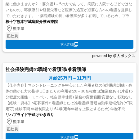
緒に働きませんか? ・要介護1～5の方であって、病院に入院するほどではな
いものの、喀痰吸引や経管栄養など医療的処置が必要な方への看護を提供し
ていただきます。 ・病院経験の長い看護師が多く在籍しているため、ブラン
クなどで手技に自信の無い方も安心して業務に入...
桜十字熊本宇城病院介護医療院
熊本県
正社員
求人詳細
powered by 求人ボックス
社会保険完備の職場で看護師/准看護師
月給25万円～31万円
【仕事内容】マシントレーニングを中心とした利用者様の個別機能訓練・身
体の動かし方の指導 1日あたりの利用者:20～30名程度 送迎業務あり(片道15
分程度の距離・ミニバン、軽自動車使用) 業務の変更範囲:変更なし 転勤なし
【経験・資格】<応募要件> 看護師または准看護師 普通自動車運転免許(AT限
定可) 経験不問 年齢制限あり 64歳(定年年齢を上限とするため) 学歴不問
【給与】月給 2...
リハプライド平成けやき通り
熊本県
正社員
求人詳細