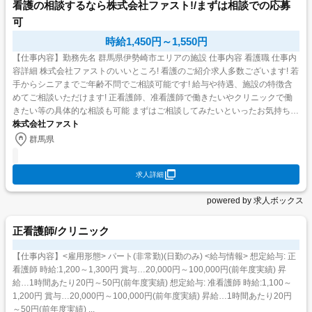
看護の相談するなら株式会社ファスト!/まずは相談での応募
可
時給1,450円～1,550円
【仕事内容】勤務先名 群馬県伊勢崎市エリアの施設 仕事内容 看護職 仕事内
容詳細 株式会社ファストのいいところ! 看護のご紹介求人多数ございます! 若
手からシニアまでご年齢不問でご相談可能です! 給与や待遇、施設の特徴含
めてご相談いただけます! 正看護師、准看護師で働きたいやクリニックで働
きたい等の具体的な相談も可能 まずはご相談してみたいといったお気持ちか
らのご応募でも構...
株式会社ファスト
群馬県
求人詳細
powered by 求人ボックス
正看護師/クリニック
【仕事内容】<雇用形態> パート(非常勤)(日勤のみ) <給与情報> 想定給与: 正
看護師 時給:1,200～1,300円 賞与…20,000円～100,000円(前年度実績) 昇
給…1時間あたり20円～50円(前年度実績) 想定給与: 准看護師 時給:1,100～
1,200円 賞与…20,000円～100,000円(前年度実績) 昇給…1時間あたり20円
～50円(前年度実績) ...