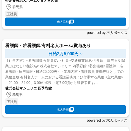
しい など、あなたの不安・...
特別養護老人ホームやまぶきの苑
群馬県
正社員
求人詳細
powered by 求人ボックス
看護師・准看護師/有料老人ホーム/賞与あり
日給2万5,000円～
【仕事内容】<看護職員 夜勤専従/正社員>交通費支給あり!昇給・賞与あり!残
業ほぼなし! <施設名> 株式会社マシェリエ 四季彩館 <募集職種>看護師・准
看護師 <給与情報> 日給25,000円～ <業務内容> 看護職員 夜勤専従としての
業務全般 有料老人ホームにおける看護業務および付帯する業務 <主な業務>
・21:00、24:00、3:00の巡視 ・朝7:00頃から経管栄養 お...
株式会社マシェリエ 四季彩館
群馬県
正社員
求人詳細
powered by 求人ボックス