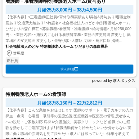
看護師・准看護師/特別養護老人ホーム/賞与あり
月給25万8,000円～38万4,500円
【仕事内容】<正看護師/正社員>育休取得実績あり!昇給&賞与あり!退職金制
度あり!交通費支給あり! <施設名> 社会福祉法人のどか 特別養護老人ホーム
ひだまりの森白樺荘 <募集職種>看護師・准看護師 <給与情報> 月給258,000
円～ <業務内容> <施設内における看護師業務> 業務の変更範囲:変更なし 就
業場所の変更範囲:変更なし <最寄り駅>大前駅, 万座・鹿沢口駅 掲載...
社会福祉法人のどか 特別養護老人ホーム ひだまりの森白樺荘
群馬県
正社員
求人詳細
powered by 求人ボックス
特別養護老人ホームの看護師
月給18万8,150円～22万2,812円
【仕事内容】こんな業務をお任せします 医師のサポート・電子カルテの入力
採血・点滴・心電図・吸引等の医療処置 医療機器や医薬品の管理 患者さん
への説明・ご家族対応 病棟や介護施設、美容クリニックなど 前職でのご経
験を活かしてご活躍頂けます! 転職活動何から始めたらいいか分からない 実
際に働く職場の雰囲気を見て決めたい 求人には載っていない詳細を教えて欲