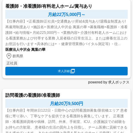
看護師・准看護師/有料老人ホーム/賞与あり
月給22万5,000円～
【仕事内容】<正看護師/正社員>交通費あり!昇給&賞与あり!退職金制度あり!
再雇用制度あり <施設名> 医療法人中沢会 萬葉の華 <募集職種>看護師・准看
護師 <給与情報> 月給225,000円～ <業務内容> 介護付有料老人ホームにおけ
る看護業務および付帯する業務 入居者様の日常生活上、または療養生活上の
お世話を行います <具体的には> ・健康管理業務(バイタル測定等) ・往...
医療法人中沢会 萬葉の華
群馬県
正社員
求人詳細
powered by 求人ボックス
訪問看護の看護師/准看護師
月給20万9,500円
【仕事内容】年間休日122日・日勤中心の訪問看護師募集/新前橋エリア 患者
様に寄り添い、丁寧なケアを提供できる看護師を募集しています。 正看護
師・准看護師資格や病棟、訪問、外来、手術室、ICU、介護施設での経験を
お持ちの方歓迎。 患者様の生活の質向上を目指し、チーム医療に貢献できる