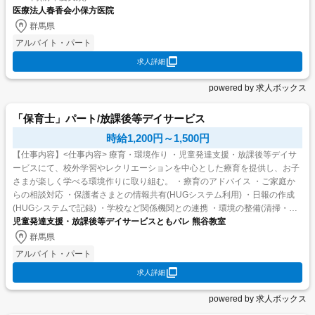
医療法人春香会小保方医院
群馬県
アルバイト・パート
求人詳細
powered by 求人ボックス
「保育士」パート/放課後等デイサービス
時給1,200円～1,500円
【仕事内容】<仕事内容> 療育・環境作り ・児童発達支援・放課後等デイサ
ービスにて、校外学習やレクリエーションを中心とした療育を提供し、お子
さまが楽しく学べる環境作りに取り組む。 ・療育のアドバイス ・ご家庭か
らの相談対応 ・保護者さまとの情報共有(HUGシステム利用) ・日報の作成
(HUGシステムで記録) ・学校など関係機関との連携 ・環境の整備(清掃・消
児童発達支援・放課後等デイサービスともパレ 熊谷教室
毒等) ・イベントの企...
群馬県
アルバイト・パート
求人詳細
powered by 求人ボックス