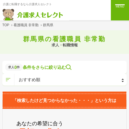
介護に転職するなら介護求人セレクト
MENU
TOP
›
看護職員 非常勤
›
群馬県
群馬県の看護職員 非常勤
求人・転職情報
0
条件をさらに絞り込む
求人
件
「検索したけど見つからなかった・・・」という方は
あなたの希望に合う