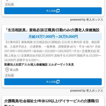
正社員
求人詳細
powered by 求人ボックス
「生活相談員」資格必須/正職員/日勤のみ/介護老人保健施設
月給19万7,000円～26万9,000円
【仕事内容】募集職種 生活相談員(介護職員) 正社員 仕事内容 送迎、相談業
務、入退所手続き、介護事務、一般事務、調整業務 給与・手当 <給与> 月給
197,000〜269,000円 <基本給> 153,000〜190,000円 <手当> 交通費支給:実
費(上限あり) 交通費支給月額:20,000円 資格手当:6,000円 職能手当:10,000〜
18,000円 調整手当:6,000〜...
医療法人社団アスカ/老人保健施設 エルダーヴィラ氷見
富山県
正社員
求人詳細
powered by 求人ボックス
介護職員/社会福祉士/年休120以上/デイサービスの介護職/日