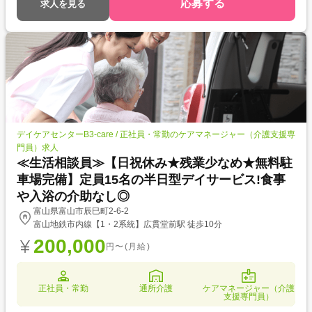
応募する
求人を見る
デイケアセンターB3-care / 正社員・常勤のケアマネージャー（介護支援専
門員）求人
≪生活相談員≫【日祝休み★残業少なめ★無料駐
車場完備】定員15名の半日型デイサービス!食事
や入浴の介助なし◎
富山県富山市辰巳町2-6-2
富山地鉄市内線【1・2系統】広貫堂前駅 徒歩10分
200,000
円〜(月給)
正社員・常勤
通所介護
ケアマネージャー（介護
支援専門員）