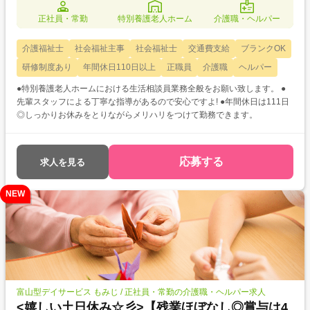
正社員・常勤
特別養護老人ホーム
介護職・ヘルパー
介護福祉士
社会福祉主事
社会福祉士
交通費支給
ブランクOK
研修制度あり
年間休日110日以上
正職員
介護職
ヘルパー
●特別養護老人ホームにおける生活相談員業務全般をお願い致します。 ●
先輩スタッフによる丁寧な指導があるので安心ですよ! ●年間休日は111日
◎しっかりお休みをとりながらメリハリをつけて勤務できます。
応募する
求人を見る
NEW
富山型デイサービス もみじ / 正社員・常勤の介護職・ヘルパー求人
<嬉しい土日休み☆彡>【残業ほぼなし◎賞与は4