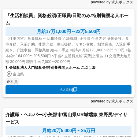
powered by 求人ボックス
「生活相談員」資格必須/正職員/日勤のみ/特別養護老人ホー
ム
月給17万1,000円～22万5,500円
【仕事内容】募集職種 生活相談員(介護職員) 正社員 仕事内容 身体介護、食
事介助、入浴介助、排泄介助、生活援助、リネン交換、相談業務、入退所手
続き、介護事務、調整業務 給与・手当 <給与> 月給171,000〜225,500円 <基
本給> 164,000〜205,500円 <手当> 交通費支給:実費(上限あり) 交通費支給月
額:30,000円 職務手当:7,000〜20,000円 ...
社会福祉法人大門福祉会/特別養護老人ホーム こぶし園
富山県
正社員
求人詳細
powered by 求人ボックス
介護職・ヘルパー/小矢部市/富山県/JR城端線 東野尻/デイサ
ービス
月給20万5,000円～25万円