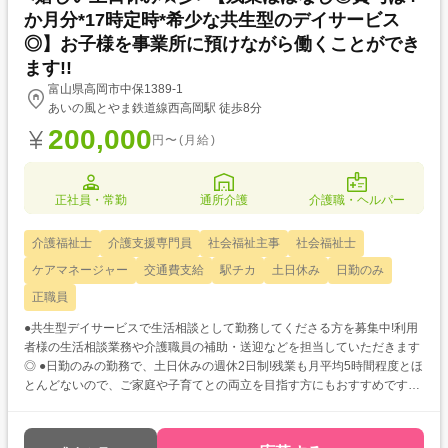
か月分*17時定時*希少な共生型のデイサービス
◎】お子様を事業所に預けながら働くことができ
ます!!
富山県高岡市中保1389-1
あいの風とやま鉄道線西高岡駅 徒歩8分
200,000
円〜(月給)
正社員・常勤
通所介護
介護職・ヘルパー
介護福祉士
介護支援専門員
社会福祉主事
社会福祉士
ケアマネージャー
交通費支給
駅チカ
土日休み
日勤のみ
正職員
●共生型デイサービスで生活相談として勤務してくださる方を募集中!利用
者様の生活相談業務や介護職員の補助・送迎などを担当していただきます
◎ ●日勤のみの勤務で、土日休みの週休2日制!残業も月平均5時間程度とほ
とんどないので、ご家庭や子育てとの両立を目指す方にもおすすめです☆
彡 ●あいの風とやま鉄道「西高岡駅」から徒歩8分程の立地にあります!駐
車場完備でマイカー通勤もOK!17時定時なので終業後の時間も有意義に過
ごせます♪