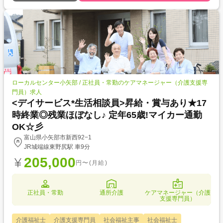
ローカルセンター小矢部 / 正社員・常勤のケアマネージャー（介護支援専
門員）求人
<デイサービス*生活相談員>昇給・賞与あり★17
時終業◎残業ほぼなし♪ 定年65歳!マイカー通勤
OK☆彡
富山県小矢部市新西92−1
JR城端線東野尻駅 車9分
205,000
円〜(月給)
正社員・常勤
通所介護
ケアマネージャー（介護
支援専門員）
介護福祉士
介護支援専門員
社会福祉主事
社会福祉士