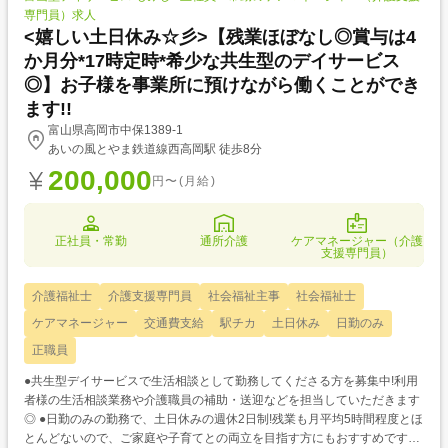
専門員）求人
<嬉しい土日休み☆彡>【残業ほぼなし◎賞与は4
か月分*17時定時*希少な共生型のデイサービス
◎】お子様を事業所に預けながら働くことができ
ます!!
富山県高岡市中保1389-1
あいの風とやま鉄道線西高岡駅 徒歩8分
200,000
円〜(月給)
正社員・常勤
通所介護
ケアマネージャー（介護
支援専門員）
介護福祉士
介護支援専門員
社会福祉主事
社会福祉士
ケアマネージャー
交通費支給
駅チカ
土日休み
日勤のみ
正職員
●共生型デイサービスで生活相談として勤務してくださる方を募集中!利用
者様の生活相談業務や介護職員の補助・送迎などを担当していただきます
◎ ●日勤のみの勤務で、土日休みの週休2日制!残業も月平均5時間程度とほ
とんどないので、ご家庭や子育てとの両立を目指す方にもおすすめです☆