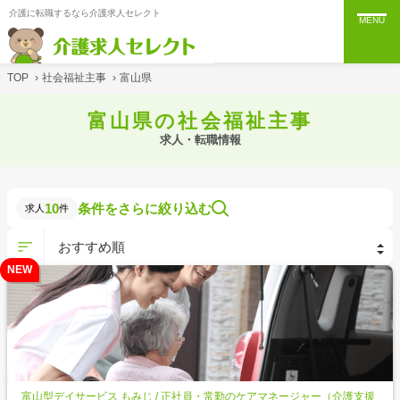
介護に転職するなら介護求人セレクト
MENU
TOP
›
社会福祉主事
›
富山県
富山県の社会福祉主事
求人・転職情報
10
条件をさらに絞り込む
求人
件
NEW
富山型デイサービス もみじ / 正社員・常勤のケアマネージャー（介護支援