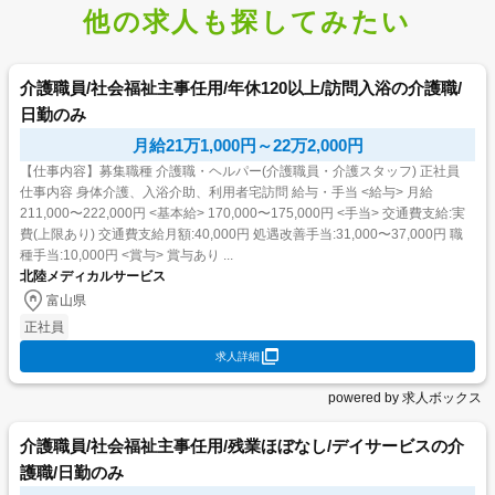
他の求人も探してみたい
介護職員/社会福祉主事任用/年休120以上/訪問入浴の介護職/
日勤のみ
月給21万1,000円～22万2,000円
【仕事内容】募集職種 介護職・ヘルパー(介護職員・介護スタッフ) 正社員
仕事内容 身体介護、入浴介助、利用者宅訪問 給与・手当 <給与> 月給
211,000〜222,000円 <基本給> 170,000〜175,000円 <手当> 交通費支給:実
費(上限あり) 交通費支給月額:40,000円 処遇改善手当:31,000〜37,000円 職
種手当:10,000円 <賞与> 賞与あり ...
北陸メディカルサービス
富山県
正社員
求人詳細
powered by 求人ボックス
介護職員/社会福祉主事任用/残業ほぼなし/デイサービスの介
護職/日勤のみ