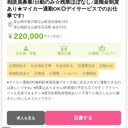
相談員募集!日勤のみ☆残業ほぼなし♪退職金制度
あり★マイカー通勤OK◎デイサービスでのお仕
事です!
富山県中新川郡立山町前沢新町163
富山地鉄立山線五百石駅 徒歩13分
220,000
円〜(月給)
正社員・常勤
通所介護
介護職・ヘルパー
介護福祉士
社会福祉主事
社会福祉士
交通費支給
日勤のみ
研修制度あり
正職員
介護職
ヘルパー
介護職員
●マイカー通勤OK!無料駐車場完備です☆天候に左右されずに通勤できるの
は嬉しいですね♪ ●残業はありません!終業後の予定も立てやすくプライベ
ートも充実できます☆ ●育児休業取得実績あり☆子育てと両立しながら働
きたい方にもオススメです◎
応募する
求人を見る