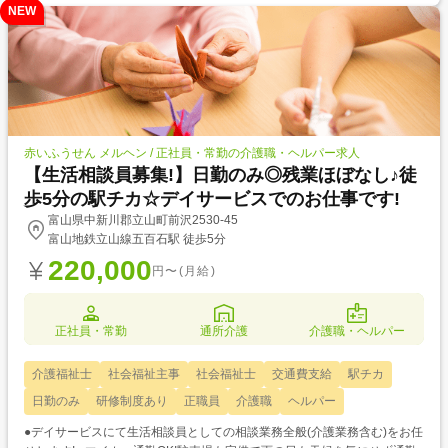
NEW
赤いふうせん メルヘン / 正社員・常勤の介護職・ヘルパー求人
【生活相談員募集!】日勤のみ◎残業ほぼなし♪徒
歩5分の駅チカ☆デイサービスでのお仕事です!
富山県中新川郡立山町前沢2530-45
富山地鉄立山線五百石駅 徒歩5分
220,000
円〜(月給)
正社員・常勤
通所介護
介護職・ヘルパー
介護福祉士
社会福祉主事
社会福祉士
交通費支給
駅チカ
日勤のみ
研修制度あり
正職員
介護職
ヘルパー
●デイサービスにて生活相談員としての相談業務全般(介護業務含む)をお任