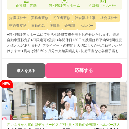
正社員・常勤
特別養護老人ホーム
介護職・ヘルパー
介護福祉士
実務者研修
初任者研修
社会福祉主事
社会福祉士
交通費支給
日勤のみ
正職員
介護職
ヘルパー
●特別養護老人ホームにて生活相談員業務全般をお任せいたします。普通
自動車運転免許(AT限定可)必須! ●年間休日120日で残業は月平均5時間程度
とほとんどありません!プライベートの時間も大切にしながらご勤務いただ
けます☆ ●賞与は計3.50ヶ月分の支給実績あり♪技術手当など各種手当もあ
るので生活面も安心です!
応募する
求人を見る
NEW
赤いふうせん富山型デイサービス / 正社員・常勤の介護職・ヘルパー求人