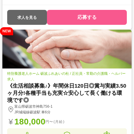
彡 ●あいの風とやま鉄道「西高岡駅」から徒歩8分程の立地にあります!駐
車場完備でマイカー通勤もOK!17時定時なので終業後の時間も有意義に過
ごせます♪
応募する
求人を見る
NEW
特別養護老人ホーム 砺波ふれあいの杜 / 正社員・常勤の介護職・ヘルパー
求人
《生活相談募集♪》年間休日120日◎賞与実績3.50
ヶ月分!各種手当も充実☆安心して長く働ける環
境です◎
富山県砺波市神島756-1
JR城端線砺波駅 車6分
180,000
円〜(月給)