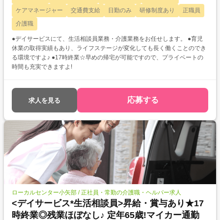
ケアマネージャー
交通費支給
日勤のみ
研修制度あり
正職員
介護職
●デイサービスにて、生活相談員業務・介護業務をお任せします。 ●育児
休業の取得実績もあり、ライフステージが変化しても長く働くことのでき
る環境ですよ♪ ●17時終業☆早めの帰宅が可能ですので、プライベートの
時間も充実できますよ!
応募する
求人を見る
ローカルセンター小矢部 / 正社員・常勤の介護職・ヘルパー求人
<デイサービス*生活相談員>昇給・賞与あり★17
時終業◎残業ほぼなし♪ 定年65歳!マイカー通勤