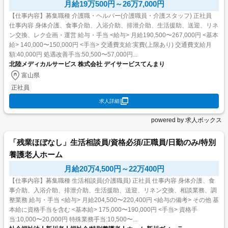
月給19万500円～26万7,000円
【仕事内容】募集職種 介護職・ヘルパー(介護職員・介護スタッフ) 正社員
仕事内容 身体介護、食事介助、入浴介助、排泄介助、生活援助、送迎、リネ
ン交換、レク企画・運営 給与・手当 <給与> 月給190,500〜267,000円 <基本
給> 140,000〜150,000円 <手当> 交通費支給:実費(上限あり) 交通費支給月
額:40,000円 処遇改善手当:50,500〜57,000円...
北陸メディカルサービス 株式会社 デイサービスてんまり
富山県
正社員
求人詳細
powered by 求人ボックス
「残業ほぼなし」生活相談員/資格必須/正職員/日勤のみ/特別
養護老人ホーム
月給20万4,500円～22万400円
【仕事内容】募集職種 生活相談員(介護職員) 正社員 仕事内容 身体介護、食
事介助、入浴介助、排泄介助、生活援助、送迎、リネン交換、相談業務、調
整業務 給与・手当 <給与> 月給204,500〜220,400円 <給与の備考> その他 基
本給に資格手当を含む <基本給> 175,000〜190,000円 <手当> 資格手
当:10,000〜20,000円 特殊業務手当:10,500〜...