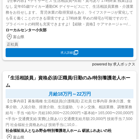
【仕事内容】<デイサービス 生活相談員>昇給・賞与あり 17時終業 残業ほぼ
なし 定年65歳!マイカー通勤OK デイサービスにて、生活相談員業務・介護業
務をお任せします。 育児休業の取得実績もあり、ライフステージが変化して
も長く働くことのできる環境ですよ 17時終業 早めの帰宅が可能ですので、
プライベートの時間も充実できますよ! 【経験・資格】ケアマネージャー/介
護支援専門員/介護福祉...
ローカルセンター小矢部
富山県
正社員
求人詳細
powered by 求人ボックス
「生活相談員」資格必須/正職員/日勤のみ/特別養護老人ホー
ム
月給18万円～22万円
【仕事内容】募集職種 生活相談員(介護職員) 正社員 仕事内容 身体介護、食
事介助、入浴介助、排泄介助、生活援助、リネン交換、相談業務、調整業務
給与・手当 <給与> 月給180,000〜220,000円 <基本給> 165,000〜200,000円
<手当> 交通費支給:実費(上限あり) 交通費支給月額:20,000円 技術手当:7,500
円 社会福祉士資格あれば 技術手当に10,0...
社会福祉法人となみ野会/特別養護老人ホーム 砺波ふれあいの杜
富山県