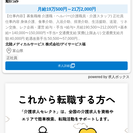
勤のみ
月給19万500円～21万2,000円
【仕事内容】募集職種 介護職・ヘルパー(介護職員・介護スタッフ) 正社員
仕事内容 身体介護、食事介助、入浴介助、排泄介助、生活援助、送迎、リネ
ン交換、レク企画・運営 給与・手当 <給与> 月給190,500〜212,000円 <基本
給> 140,000〜150,000円 <手当> 交通費支給:実費(上限あり) 交通費支給月
額:40,000円 処遇改善手当:50,500〜57,000円...
北陸メディカルサービス 株式会社/デイサービス福
富山県
正社員
求人詳細
powered by 求人ボックス