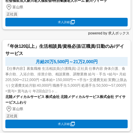
社会福祉法人新川老人福祉会/特別養護老人ホーム 新川ヴィーラ
富山県
正社員
求人詳細
powered by 求人ボックス
「年休120以上」生活相談員/資格必須/正職員/日勤のみ/デイ
サービス
月給20万5,500円～21万2,000円
【仕事内容】募集職種 生活相談員(介護職員) 正社員 仕事内容 身体介護、食
事介助、入浴介助、排泄介助、相談業務、調整業務 給与・手当 <給与> 月給
205,500〜212,000円 <基本給> 150,000円〜 <手当> 交通費支給:実費(上限あ
り) 交通費支給月額:40,000円 職務手当:5,000円 処遇手当:50,500〜57,000円
<賞与> 賞与あり 年2回合計1ヶ...
北陸メディカルサービス 株式会社 北陸メディカルサービス株式会社 デイサ
ービスふわり
富山県
正社員
求人詳細