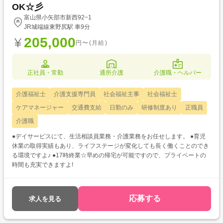
OK☆彡
富山県小矢部市新西92−1
JR城端線東野尻駅 車9分
205,000
円〜(月給)
正社員・常勤
通所介護
介護職・ヘルパー
介護福祉士
介護支援専門員
社会福祉主事
社会福祉士
ケアマネージャー
交通費支給
日勤のみ
研修制度あり
正職員
介護職
●デイサービスにて、生活相談員業務・介護業務をお任せします。 ●育児
休業の取得実績もあり、ライフステージが変化しても長く働くことのでき
る環境ですよ♪ ●17時終業☆早めの帰宅が可能ですので、プライベートの
時間も充実できますよ!
応募する
求人を見る