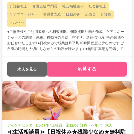
介護福祉士
介護支援専門員
社会福祉主事
社会福祉士
ケアマネージャー
交通費支給
日勤のみ
正職員
介護職
ヘルパー
●ご家族様やご利用者様への相談援助、個別援助計画の作成、ケアマネー
ジャーとの調整・連絡、移動時の介助・見守り、送迎(交代制)等の業務を
お任せいたします! ●日祝休みで残業は月平均10時間程度と少なめです!ご
自身の時間も大切にしながらの勤務が叶います♪ ●無料駐車場を完備してい
るのでマイカーでの通勤が便利!お仕事帰りのお買い物もスムーズ★
応募する
求人を見る
デイケアセンターB3-care / 正社員・常勤の介護職・ヘルパー求人
≪生活相談員≫【日祝休み★残業少なめ★無料駐