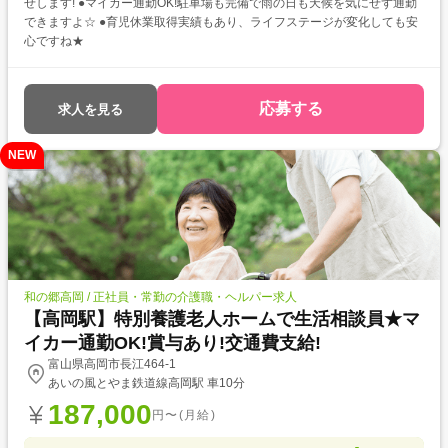
せします! ●マイカー通勤OK!駐車場も完備で雨の日も天候を気にせず通勤
できますよ☆ ●育児休業取得実績もあり、ライフステージが変化しても安
心ですね★
応募する
求人を見る
NEW
和の郷高岡 / 正社員・常勤の介護職・ヘルパー求人
【高岡駅】特別養護老人ホームで生活相談員★マ
イカー通勤OK!賞与あり!交通費支給!
富山県高岡市長江464-1
あいの風とやま鉄道線高岡駅 車10分
187,000
円〜(月給)