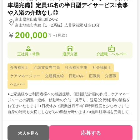
車場完備】定員15名の半日型デイサービス!食事
や入浴の介助なし◎
富山県富山市辰巳町2-6-2
富山地鉄市内線【1・2系統】広貫堂前駅 徒歩10分
200,000
円〜(月給)
正社員・常勤
通所介護
介護職・ヘルパー
介護福祉士
介護支援専門員
社会福祉主事
社会福祉士
ケアマネージャー
交通費支給
日勤のみ
正職員
介護職
ヘルパー
●ご家族様やご利用者様への相談援助、個別援助計画の作成、ケアマネー
ジャーとの調整・連絡、移動時の介助・見守り、送迎(交代制)等の業務を
お任せいたします! ●日祝休みで残業は月平均10時間程度と少なめです!ご
自身の時間も大切にしながらの勤務が叶います♪ ●無料駐車場を完備してい
るのでマイカーでの通勤が便利!お仕事帰りのお買い物もスムーズ★
応募する
求人を見る