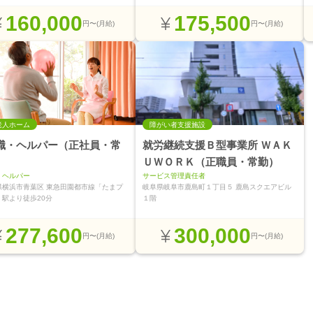
160,000
175,500
円〜(月給)
円〜(月給)
老人ホーム
障がい者支援施設
職・ヘルパー（正社員・常
就労継続支援Ｂ型事業所 ＷＡＫ
ＵＷＯＲＫ（正職員・常勤）
・ヘルパー
サービス管理責任者
県横浜市青葉区 東急田園都市線「たまプ
岐阜県岐阜市鹿島町１丁目５ 鹿島スクエアビル
」駅より徒歩20分
１階
277,600
300,000
円〜(月給)
円〜(月給)