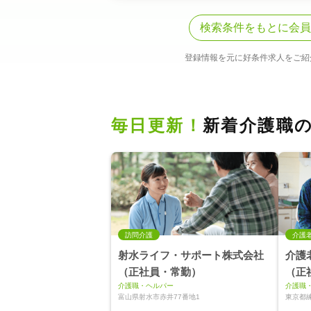
検索条件をもとに会員
登録情報を元に好条件求人をご紹
毎日更新！
新着介護職
訪問介護
介護
射水ライフ・サポート株式会社
介護
（正社員・常勤）
（正
介護職・ヘルパー
介護職
富山県射水市赤井77番地1
東京都練