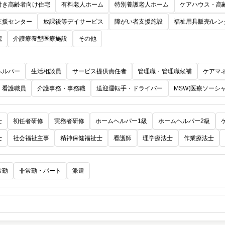
付き高齢者向け住宅
有料老人ホーム
特別養護老人ホーム
ケアハウス・高
支援センター
放課後等デイサービス
障がい者支援施設
福祉用具販売/レン
院
介護療養型医療施設
その他
ヘルパー
生活相談員
サービス提供責任者
管理職・管理職候補
ケアマ
・看護職員
介護事務・事務職
送迎運転手・ドライバー
MSW(医療ソーシ
士
初任者研修
実務者研修
ホームヘルパー1級
ホームヘルパー2級
士
社会福祉主事
精神保健福祉士
看護師
理学療法士
作業療法士
常勤
非常勤・パート
派遣