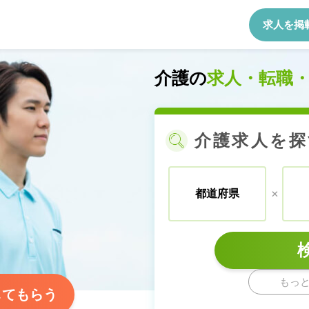
求人を掲
介護の
求人・転職
介護求人を探
+
都道府県
もっ
してもらう