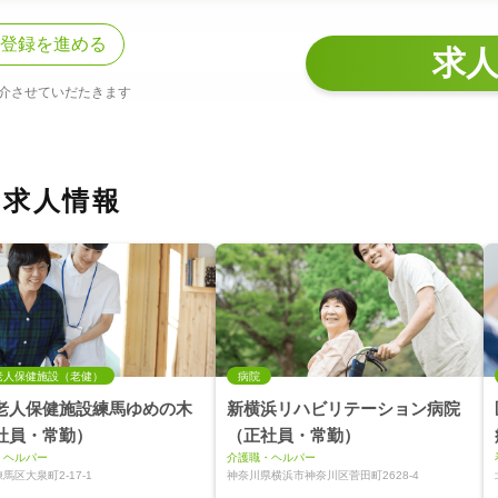
登録を進める
求
介させていだたきます
の求人情報
老人保健施設（老健）
病院
老人保健施設練馬ゆめの木
新横浜リハビリテーション病院
社員・常勤）
（正社員・常勤）
・ヘルパー
介護職・ヘルパー
馬区大泉町2-17-1
神奈川県横浜市神奈川区菅田町2628-4