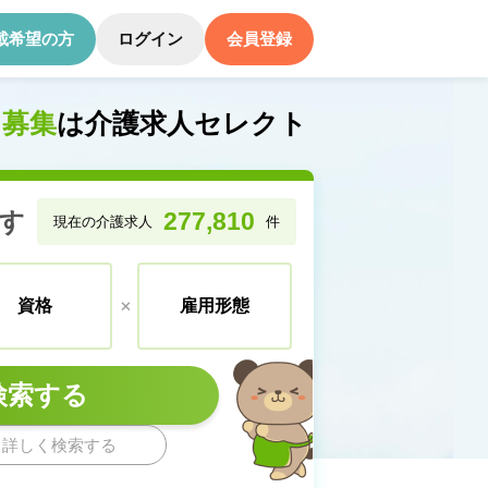
載希望の方
ログイン
会員登録
・募集
は介護求人セレクト
す
277,810
現在の介護求人
件
+
資格
雇用形態
検索する
と詳しく検索する