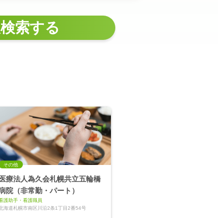
人検索する
その他
医療法人為久会札幌共立五輪橋
病院（非常勤・パート）
看護助手・看護職員
北海道札幌市南区川沿2条1丁目2番54号