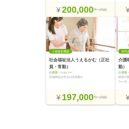
200,000
円〜(月給)
小規模多機能
有料
社会福祉法人うえるかむ（正社
介護
員・常勤）
勤）
介護職・ヘルパー
介護職
宮城県仙台市太白区鈎取4
神奈川
ラーザ
197,000
円〜(月給)