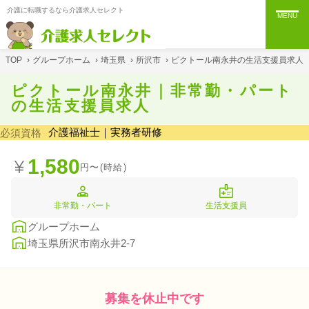
介護に転職するなら介護求人セレクト
MENU
TOP
›
グループホーム
›
埼玉県
›
所沢市
›
ピクトール南永井の生活支援員求人
ピクトール南永井｜非常勤・パート
の生活支援員求人
介護福祉士｜実務者研修
必須資格
1,580
円〜(時給)
非常勤・パート
生活支援員
グループホーム
埼玉県所沢市南永井2-7
募集を休止中です