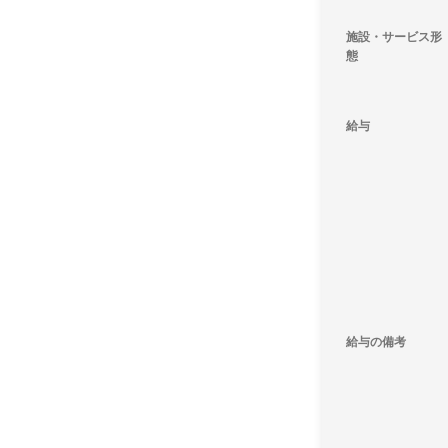
施設・サービス形
態
給与
給与の備考