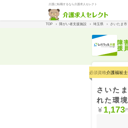
介護に転職するなら介護求人セレクト
TOP
›
障がい者支援施設
›
埼玉県
›
さいたま市
障
援
必須資格
介護福祉士
さいた
れた環
1,173