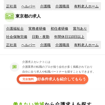
正社員
ヘルパー
介護職
介護職員
有料老人ホーム
東京都の求人
介護福祉士
実務者研修
初任者研修
賞与あり
社会保険完備
日勤・夜勤
年間休日110日以上
正社員
ヘルパー
介護職
介護職員
有料老人ホーム
介護求人セレクトには
介護業界の転職のプロが揃う会社が多く掲載されており
自分に合う求人や転職パートナーを探すこともできます。
好条件求人を紹介してもらう
完全無料
働きたい地域
から介護求人を探す