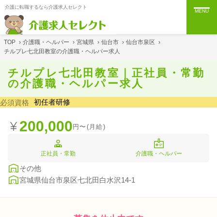
介護に転職するなら介護求人セレクト
MENU
TOP
›
介護職・ヘルパー
›
宮城県
›
仙台市
›
仙台市泉区
›
チルプレ七北田教室の介護職・ヘルパー求人
チルプレ七北田教室｜正社員・常勤
の介護職・ヘルパー求人
初任者研修
必須資格
200,000
円〜(月給)
正社員・常勤
介護職・ヘルパー
その他
宮城県仙台市泉区七北田白水沢14-1