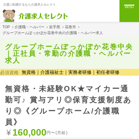
介護に転職するなら介護求人セレクト
MENU
TOP
›
介護職・ヘルパー
›
岩手県
›
花巻市
›
グループホームぽっかぽか花巻中央の介護職・ヘルパー求人
グループホームぽっかぽか花巻中央
｜正社員・常勤の介護職・ヘルパー
求人
無資格｜介護福祉士｜実務者研修｜初任者研修
必須資格
無資格・未経験OK★マイカー通
勤可♪ 賞与アリ◎保育支援制度あ
り◎《グループホーム/介護職
員》
160,000
円〜(月給)