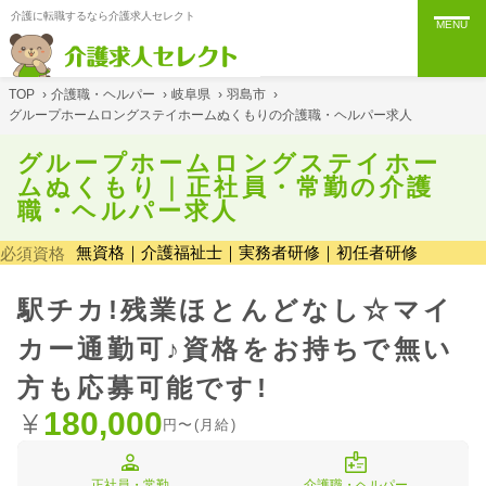
介護に転職するなら介護求人セレクト
MENU
TOP
›
介護職・ヘルパー
›
岐阜県
›
羽島市
›
グループホームロングステイホームぬくもりの介護職・ヘルパー求人
グループホームロングステイホー
ムぬくもり｜正社員・常勤の介護
職・ヘルパー求人
無資格｜介護福祉士｜実務者研修｜初任者研修
必須資格
駅チカ!残業ほとんどなし☆マイ
カー通勤可♪資格をお持ちで無い
方も応募可能です!
180,000
円〜(月給)
正社員・常勤
介護職・ヘルパー