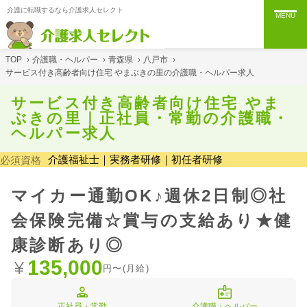
介護に転職するなら介護求人セレクト
MENU
TOP
›
介護職・ヘルパー
›
青森県
›
八戸市
›
サービス付き高齢者向け住宅 やまぶきの里の介護職・ヘルパー求人
サービス付き高齢者向け住宅 やま
ぶきの里｜正社員・常勤の介護職・
ヘルパー求人
介護福祉士｜実務者研修｜初任者研修
必須資格
マイカー通勤OK♪週休2日制◎社
会保険完備☆賞与の支給あり★健
康診断あり◎
135,000
円〜(月給)
正社員・常勤
介護職・ヘルパー