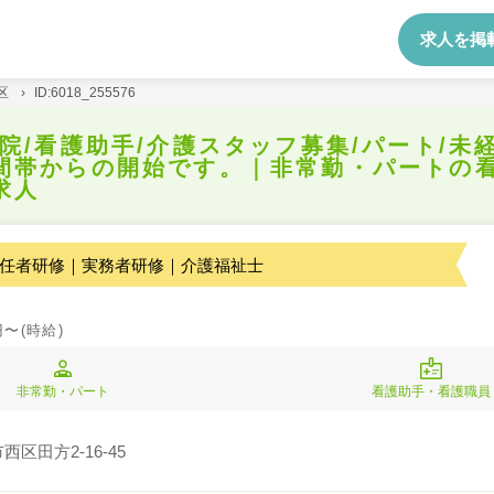
求人を掲
区
›
ID:6018_255576
病院/看護助手/介護スタッフ募集/パート/未
間帯からの開始です。｜非常勤・パートの
求人
任者研修｜実務者研修｜介護福祉士
円〜(時給)
非常勤・パート
看護助手・看護職員
区田方2-16-45