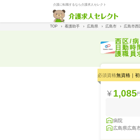
介護に転職するなら介護求人セレクト
TOP
›
看護助手
›
広島県
›
広島市
›
広島市西
西区/
日勤時
護職員
必須資格
無資格｜初
1,085
病院
広島県広島市西