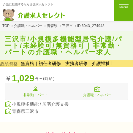
介護に転職するなら介護求人セレクト
MENU
TOP
›
介護職・ヘルパー
›
青森県
›
三沢市
›
ID:6043_274948
三沢市/小規模多機能型居宅介護/パ
ート/未経験可/無資格可｜非常勤・
パートの介護職・ヘルパー求人
無資格｜初任者研修｜実務者研修｜介護福祉士
必須資格
1,029
円〜(時給)
非常勤・パート
介護職・ヘルパー
小規模多機能 / 居宅介護支援
青森県三沢市