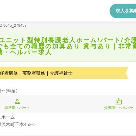
求人を掲
ID:6045_278457
/ユニット型特別養護老人ホーム/パート/介
でも全ての職歴の加算あり 賞与あり｜非常
職・ヘルパー求人
任者研修｜実務者研修｜介護福祉士
円〜(時給)
非常勤・パート
介護職・ヘルパー
人ホーム
茂木町千本452-1