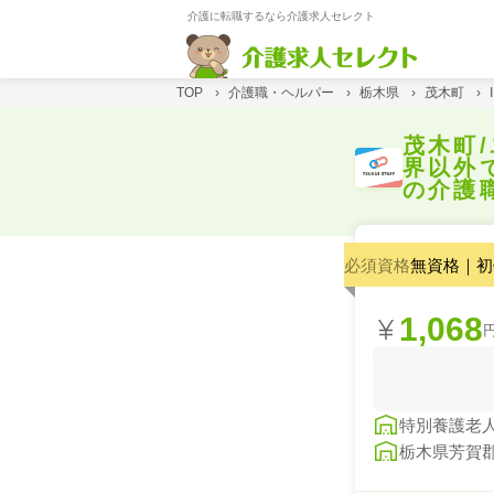
介護に転職するなら介護求人セレクト
TOP
›
介護職・ヘルパー
›
栃木県
›
茂木町
›
茂木町
界以外
の介護
必須資格
無資格｜初
1,068
特別養護老
栃木県芳賀郡