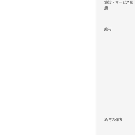
施設・サービス形
態
給与
給与の備考