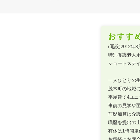
おすす
(開設)2012年8月
特別養護老人ホー
ショートステイ  
一人ひとりの生
茂木町の地域
平屋建て4ユニ
事前の見学や面
前歴加算は介護
職歴を提出の上
有休は1時間単
お気軽にお問合