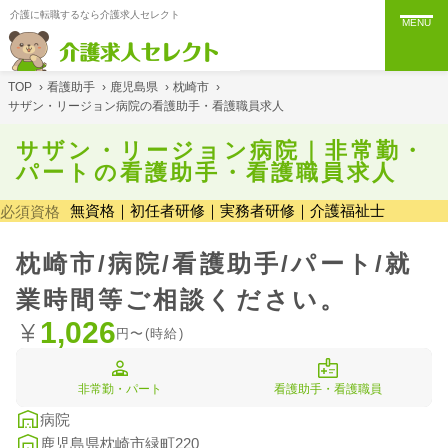
介護に転職するなら介護求人セレクト
MENU
TOP
›
看護助手
›
鹿児島県
›
枕崎市
›
サザン・リージョン病院の看護助手・看護職員求人
サザン・リージョン病院｜非常勤・
パートの看護助手・看護職員求人
無資格｜初任者研修｜実務者研修｜介護福祉士
必須資格
枕崎市/病院/看護助手/パート/就
業時間等ご相談ください。
1,026
円〜(時給)
非常勤・パート
看護助手・看護職員
病院
鹿児島県枕崎市緑町220