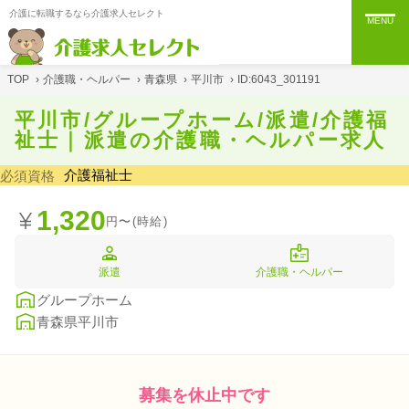
介護に転職するなら介護求人セレクト
MENU
TOP
›
介護職・ヘルパー
›
青森県
›
平川市
›
ID:6043_301191
平川市/グループホーム/派遣/介護福
祉士｜派遣の介護職・ヘルパー求人
介護福祉士
必須資格
1,320
円〜(時給)
派遣
介護職・ヘルパー
グループホーム
青森県平川市
募集を休止中です