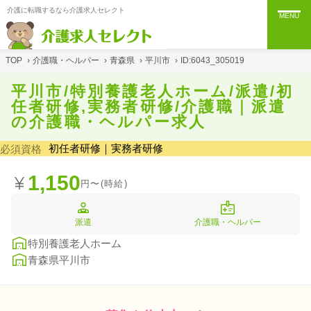
介護に転職するなら介護求人セレクト
MENU
TOP
›
介護職・ヘルパー
›
青森県
›
平川市
›
ID:6043_305019
平川市/特別養護老人ホーム/派遣/初
任者研修,実務者研修/介護職｜派遣
の介護職・ヘルパー求人
初任者研修｜実務者研修
必須資格
1,150
円〜(時給)
派遣
介護職・ヘルパー
特別養護老人ホーム
青森県平川市