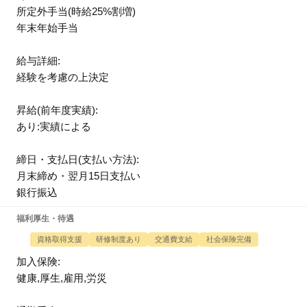
所定外手当(時給25%割増)
年末年始手当
給与詳細:
経験を考慮の上決定
昇給(前年度実績):
あり:実績による
締日・支払日(支払い方法):
月末締め・翌月15日支払い
銀行振込
福利厚生・待遇
資格取得支援
研修制度あり
交通費支給
社会保険完備
加入保険:
健康,厚生,雇用,労災