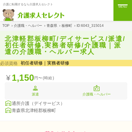
介護に転職するなら介護求人セレクト
MENU
TOP
›
介護職・ヘルパー
›
青森県
›
板柳町
›
ID:6043_315014
北津軽郡板柳町/デイサービス/派遣/
初任者研修,実務者研修/介護職｜派
遣の介護職・ヘルパー求人
初任者研修｜実務者研修
必須資格
1,150
円〜(時給)
派遣
介護職・ヘルパー
通所介護（デイサービス）
青森県北津軽郡板柳町