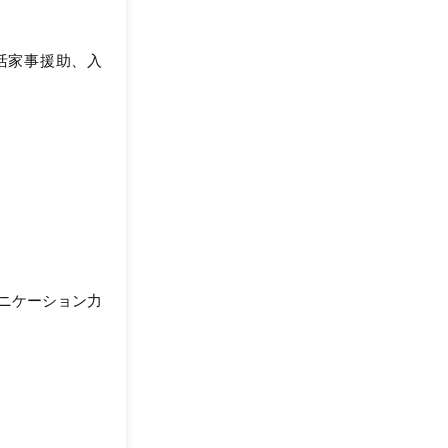
活家事援助、入
。
ュニケーション力