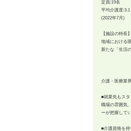
定員:19名

平均介護度:3.1

(2022年7月)

【施設の特長】
地域における
新たな「生活
介護・医療業界
■就業先もスタ
職場の雰囲気
ーが把握してい
■介護資格を持