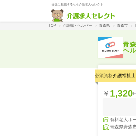
介護に転職するなら介護求人セレクト
TOP
›
介護職・ヘルパー
›
青森県
›
青森市
›
青
ヘ
必須資格
介護福祉士
1,320
有料老人ホ
青森県青森