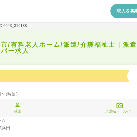
求人を掲
ID:6043_316188
森市/有料老人ホーム/派遣/介護福祉士｜派
ルパー求人
円〜(時給)
派遣
介護職・ヘルパー
ーム
市浜田