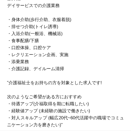
デイサービスでの介護業務
・身体介助(歩行介助、衣服着脱)
・排せつ介助(トイレ誘導)
・入浴介助(一般浴、機械浴)
・食事配膳/下膳
・口腔体操、口腔ケア
・レクリエーション企画、実施
・添乗業務
・介護記録、デイルーム清掃
"介護福祉士をお持ちの方を対象とした求人です!
次のようなご希望がある方におすすめ
・待遇アップ(介福取得を期に転職したい)
・経験値アップ (未経験の施設で働きたい)
・対人スキルアップ (幅広20代~60代活躍中の職場でコミュ
ニケーション力を磨きたい)"