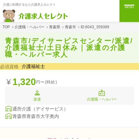
介護に転職するなら介護求人セレクト
MENU
TOP
›
介護職・ヘルパー
›
青森県
›
青森市
›
ID:6043_359389
青森市/デイサービスセンター/派遣/
介護福祉士/土日休み｜派遣の介護
職・ヘルパー求人
介護福祉士
必須資格
1,320
円〜(時給)
派遣
介護職・ヘルパー
通所介護（デイサービス）
青森県青森市大字奥内