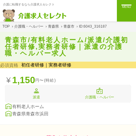
介護に転職するなら介護求人セレクト
MENU
TOP
›
介護職・ヘルパー
›
青森県
›
青森市
›
ID:6043_316187
青森市/有料老人ホーム/派遣/介護初
任者研修,実務者研修｜派遣の介護
職・ヘルパー求人
初任者研修｜実務者研修
必須資格
1,150
円〜(時給)
派遣
介護職・ヘルパー
有料老人ホーム
青森県青森市浜田