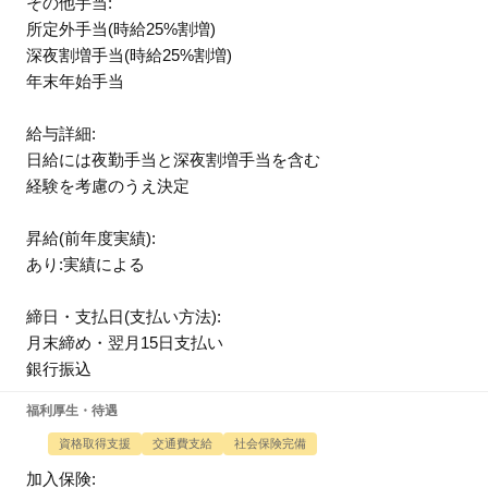
その他手当:
所定外手当(時給25%割増)
深夜割増手当(時給25%割増)
年末年始手当
給与詳細:
日給には夜勤手当と深夜割増手当を含む
経験を考慮のうえ決定
昇給(前年度実績):
あり:実績による
締日・支払日(支払い方法):
月末締め・翌月15日支払い
銀行振込
福利厚生・待遇
資格取得支援
交通費支給
社会保険完備
加入保険: