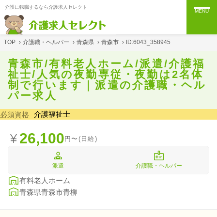
介護に転職するなら介護求人セレクト
MENU
TOP
›
介護職・ヘルパー
›
青森県
›
青森市
›
ID:6043_358945
青森市/有料老人ホーム/派遣/介護福
祉士/人気の夜勤専従・夜勤は2名体
制で行います｜派遣の介護職・ヘル
パー求人
介護福祉士
必須資格
26,100
円〜(日給)
派遣
介護職・ヘルパー
有料老人ホーム
青森県青森市青柳