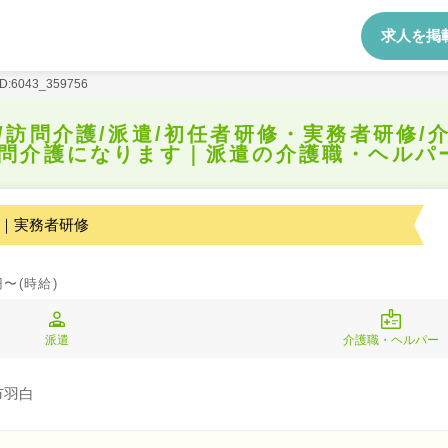
求人を掲
ID:6043_359756
/訪問介護/派遣/初任者研修・実務者研修/
問介護になります｜派遣の介護職・ヘルパ
｜実務者研修
円〜(時給)
派遣
介護職・ヘルパー
市羽白