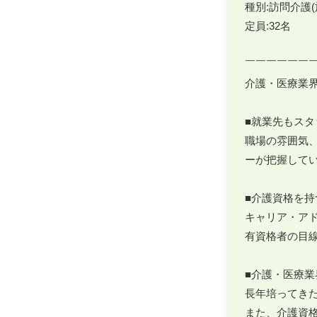
種別:訪問介護(
定員:32名

￣￣￣￣￣￣￣
介護・医療業界
■就業先もスタ
職場の雰囲気
ーが把握してい
■介護資格を持
キャリア・アド
有資格者の目
■介護・医療業
長年培ってき
また、介護資