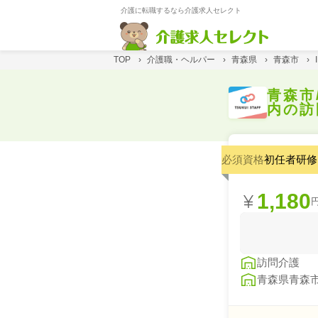
介護に転職するなら介護求人セレクト
TOP
›
介護職・ヘルパー
›
青森県
›
青森市
›
青森市
内の訪
必須資格
初任者研修
1,180
訪問介護
青森県青森