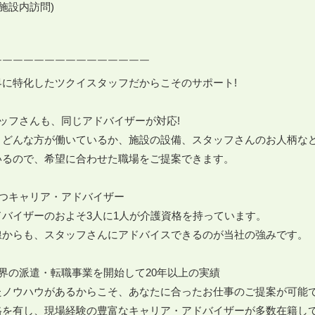
施設内訪問)

￣￣￣￣￣￣￣￣￣￣￣￣￣￣

に特化したツクイスタッフだからこそのサポート!

ッフさんも、同じアドバイザーが対応!

、どんな方が働いているか、施設の設備、スタッフさんのお人柄な
るので、希望に合わせた職場をご提案できます。

つキャリア・アドバイザー

バイザーのおよそ3人に1人が介護資格を持っています。

線からも、スタッフさんにアドバイスできるのが当社の強みです。

界の派遣・転職事業を開始して20年以上の実績

たノウハウがあるからこそ、あなたに合ったお仕事のご提案が可能で
格を有し、現場経験の豊富なキャリア・アドバイザーが多数在籍して