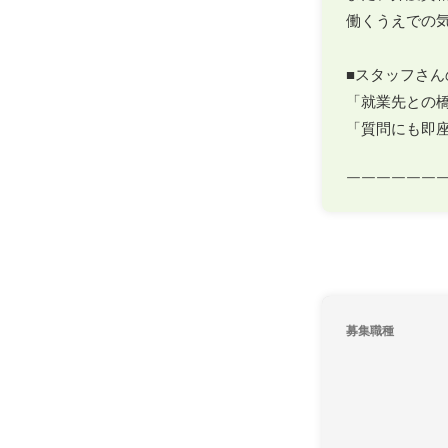
働くうえでの
■スタッフさん
「就業先との橋
「質問にも即座
￣￣￣￣￣￣
募集職種