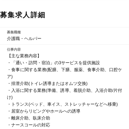
募集求人詳細
募集職種
介護職・ヘルパー
仕事内容
【主な業務内容】
・「通い・訪問・宿泊」の3サービスを提供施設
・食事に関する業務(配膳、下膳、服薬、食事介助、口腔ケ
ア)
・排泄介助(トイレ誘導またはオムツ交換)
・入浴に関する業務(準備、誘導、着脱介助、入浴介助/片付
け)
・トランス(ベッド、車イス、ストレッチャーなどへ移乗)
・居室からリビングやホールへの誘導
・離床介助、臥床介助
・ナースコールの対応