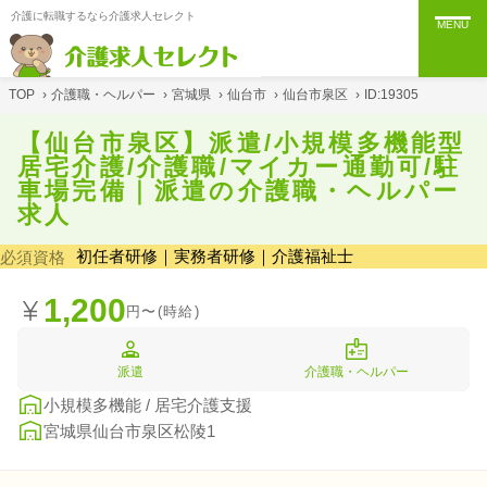
介護に転職するなら介護求人セレクト
MENU
TOP
›
介護職・ヘルパー
›
宮城県
›
仙台市
›
仙台市泉区
›
ID:19305
【仙台市泉区】派遣/小規模多機能型
居宅介護/介護職/マイカー通勤可/駐
車場完備｜派遣の介護職・ヘルパー
求人
初任者研修｜実務者研修｜介護福祉士
必須資格
1,200
円〜(時給)
派遣
介護職・ヘルパー
小規模多機能 / 居宅介護支援
宮城県仙台市泉区松陵1