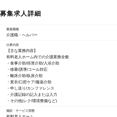
募集求人詳細
募集職種
介護職・ヘルパー
仕事内容
【主な業務内容】
有料老人ホーム内での介護業務全般
・食事介助/排泄介助/入浴介助
・移乗/誘導/コール対応
・離床介助/臥床介助
・更衣/口腔ケア/服薬介助
・申し送り/カンファレンス
・介護記録の記入または入力
・その他(レク/環境整備など)
施設・サービス形態
有料老人ホーム