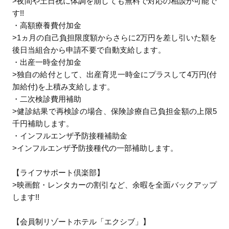
>夜間や土日祝に体調を崩しても無料で対応の相談が可能で
す!!
・高額療養費付加金
>1ヵ月の自己負担限度額からさらに2万円を差し引いた額を
後日当組合から申請不要で自動支給します。
・出産一時金付加金
>独自の給付として、出産育児一時金にプラスして4万円(付
加給付)を上積み支給します。
・二次検診費用補助
>健診結果で再検診の場合、保険診療自己負担金額の上限5
千円補助します。
・インフルエンザ予防接種補助金
>インフルエンザ予防接種代の一部補助します。
【ライフサポート倶楽部】
>映画館・レンタカーの割引など、余暇を全面バックアップ
します!!
【会員制リゾートホテル「エクシブ」】