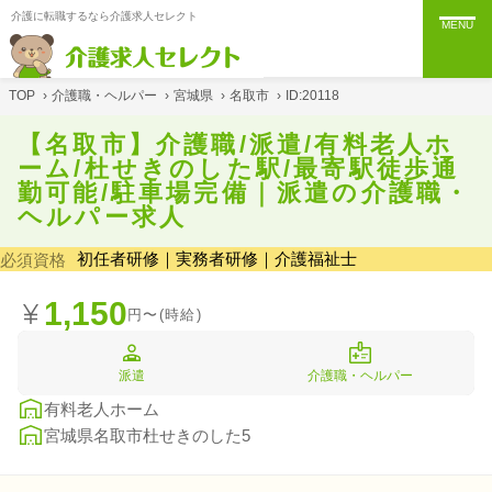
介護に転職するなら介護求人セレクト
MENU
TOP
›
介護職・ヘルパー
›
宮城県
›
名取市
›
ID:20118
【名取市】介護職/派遣/有料老人ホ
ーム/杜せきのした駅/最寄駅徒歩通
勤可能/駐車場完備｜派遣の介護職・
ヘルパー求人
初任者研修｜実務者研修｜介護福祉士
必須資格
1,150
円〜(時給)
派遣
介護職・ヘルパー
有料老人ホーム
宮城県名取市杜せきのした5