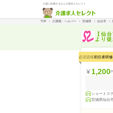
介護に転職するなら介護求人セレクト
TOP
›
介護職・ヘルパー
›
宮城県
›
仙台市
›
【仙台
より徒
必須資格
初任者研修
1,200
ショートス
宮城県仙台