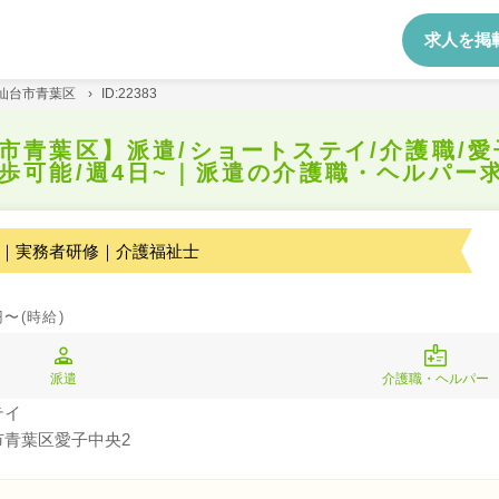
求人を掲
仙台市青葉区
›
ID:22383
市青葉区】派遣/ショートステイ/介護職/愛
歩可能/週4日~｜派遣の介護職・ヘルパー
｜実務者研修｜介護福祉士
円〜(時給)
派遣
介護職・ヘルパー
テイ
市青葉区愛子中央2