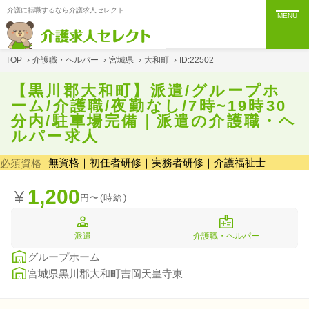
介護に転職するなら介護求人セレクト
MENU
TOP
›
介護職・ヘルパー
›
宮城県
›
大和町
›
ID:22502
【黒川郡大和町】派遣/グループホ
ーム/介護職/夜勤なし/7時~19時30
分内/駐車場完備｜派遣の介護職・ヘ
ルパー求人
無資格｜初任者研修｜実務者研修｜介護福祉士
必須資格
1,200
円〜(時給)
派遣
介護職・ヘルパー
グループホーム
宮城県黒川郡大和町吉岡天皇寺東