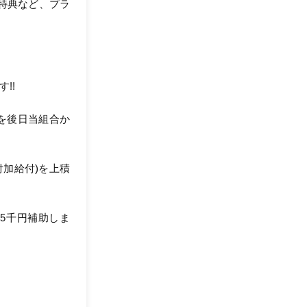
特典など、プラ
!!
を後日当組合か
付加給付)を上積
5千円補助しま