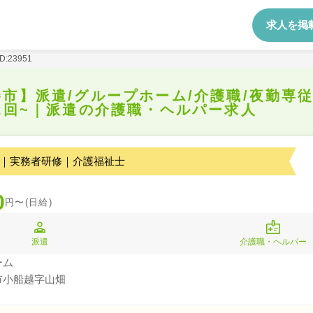
求人を掲
ID:23951
市】派遣/グループホーム/介護職/夜勤専従
2回~｜派遣の介護職・ヘルパー求人
｜実務者研修｜介護福祉士
0
円〜(日給)
派遣
介護職・ヘルパー
ーム
市小船越字山畑