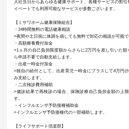
入社当日からあらゆる健康サポート、各種サービスの割引
イベートでも利用可能なサービスが多数ございます。
【ミサワホーム健康保険組合】
・24時間無料の電話健康相談
>夜間や土日祝に体調を崩しても無料で対応の相談が可能です
・高額療養費付加金
>1ヵ月の自己負担限度額からさらに2万円を差し引いた額
ら申請不要で自動支給します。
・出産一時金付加金
>独自の給付として、出産育児一時金にプラスして4万円(
み支給します。
・二次検診費用補助
>健診結果で再検診の場合、保険診療自己負担金額の上限
す。
・インフルエンザ予防接種補助金
>インフルエンザ予防接種代の一部補助します。
【ライフサポート倶楽部】