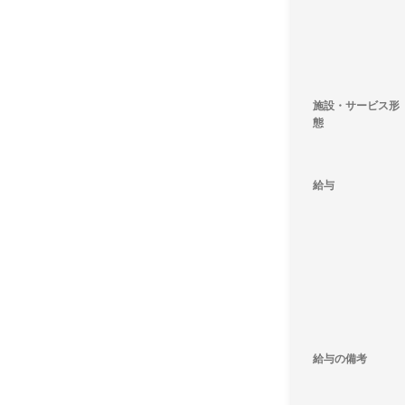
施設・サービス形
態
給与
給与の備考