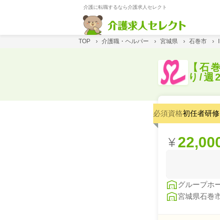
介護に転職するなら介護求人セレクト
TOP
›
介護職・ヘルパー
›
宮城県
›
石巻市
›
【石巻
り/週
必須資格
初任者研修
22,00
グループホ
宮城県石巻